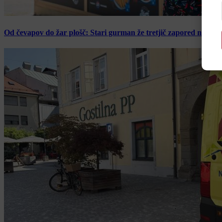
Od čevapov do žar plošč: Stari gurman že tretjič zapored navduš