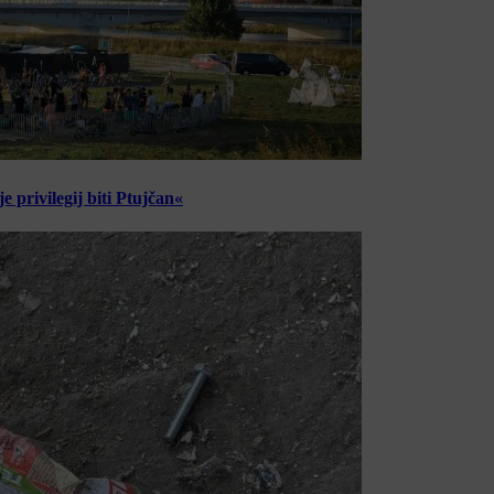
 privilegij biti Ptujčan«