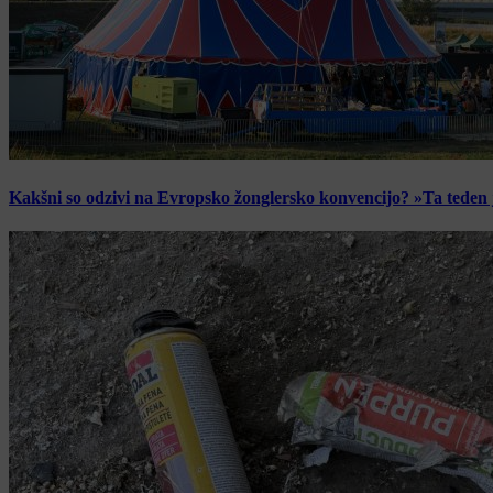
Kakšni so odzivi na Evropsko žonglersko konvencijo? »Ta teden je