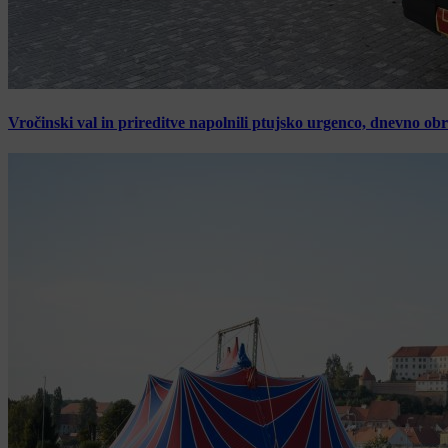
Vročinski val in prireditve napolnili ptujsko urgenco, dnevno ob