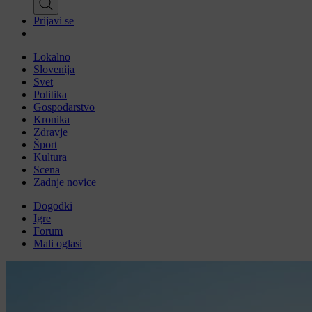
Prijavi se
Lokalno
Slovenija
Svet
Politika
Gospodarstvo
Kronika
Zdravje
Šport
Kultura
Scena
Zadnje novice
Dogodki
Igre
Forum
Mali oglasi