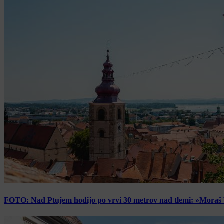
FOTO: Nad Ptujem hodijo po vrvi 30 metrov nad tlemi: »Moraš bi