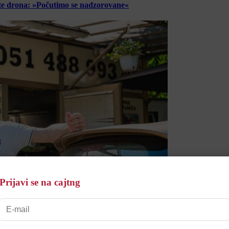
lete drona: »Počutimo se nadzorovane«
Prijavi se na cajtng