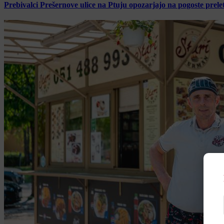
Prebivalci Prešernove ulice na Ptuju opozarjajo na pogoste pre