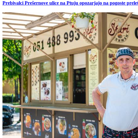
Prebivalci Prešernove ulice na Ptuju opozarjajo na pogoste pre