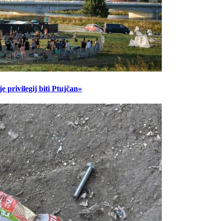
 privilegij biti Ptujčan«