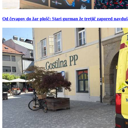
Od čevapov do žar plošč: Stari gurman že tretjič zapored navduš