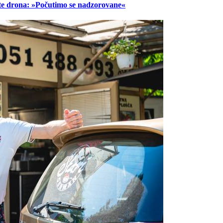
lete drona: »Počutimo se nadzorovane«
Prijavi se na cajtng