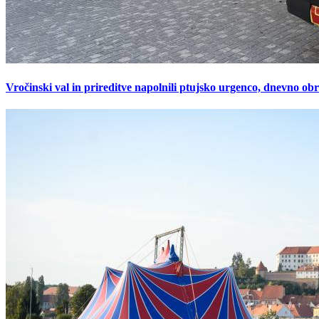
Vročinski val in prireditve napolnili ptujsko urgenco, dnevno ob