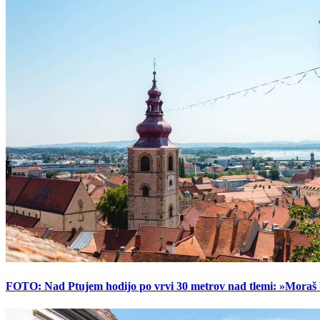
FOTO: Nad Ptujem hodijo po vrvi 30 metrov nad tlemi: »Moraš bi