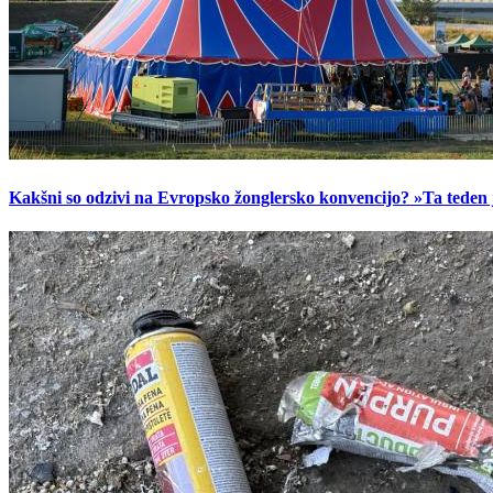
Kakšni so odzivi na Evropsko žonglersko konvencijo? »Ta teden je