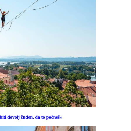
ti dovolj čuden, da to počneš«