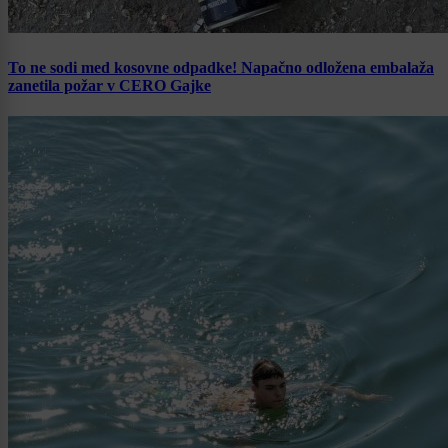
To ne sodi med kosovne odpadke! Napačno odložena embalaža
zanetila požar v CERO Gajke