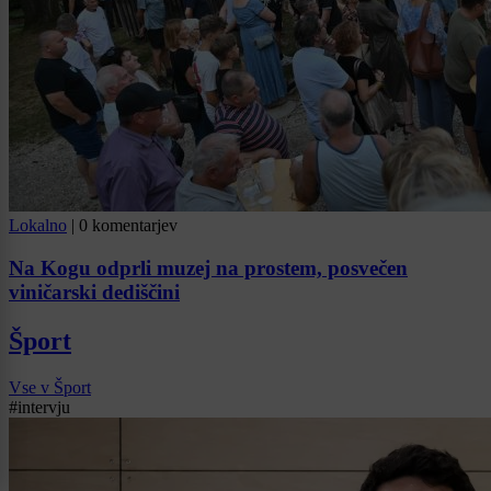
Lokalno
|
0 komentarjev
Na Kogu odprli muzej na prostem, posvečen
viničarski dediščini
Šport
Vse v Šport
#intervju