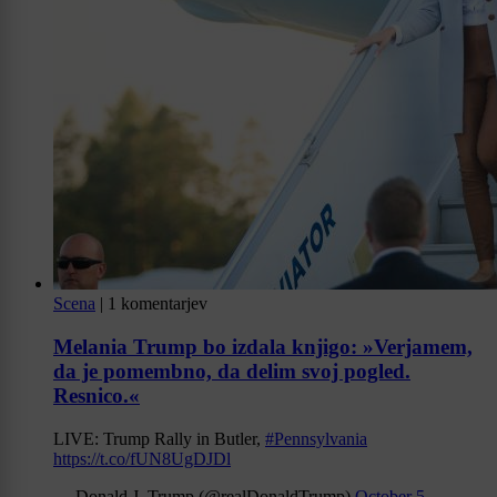
Scena
|
1 komentarjev
Melania Trump bo izdala knjigo: »Verjamem,
da je pomembno, da delim svoj pogled.
Resnico.«
LIVE: Trump Rally in Butler,
#Pennsylvania
https://t.co/fUN8UgDJDl
— Donald J. Trump (@realDonaldTrump)
October 5,