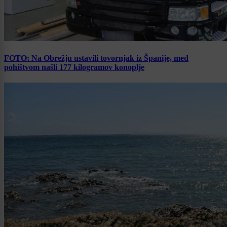
FOTO: Na Obrežju ustavili tovornjak iz Španije, med
pohištvom našli 177 kilogramov konoplje