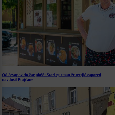
Od čevapov do žar plošč: Stari gurman že tretjič zapored
navdušil Ptujčane