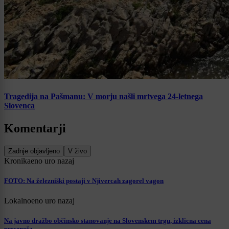
Tragedija na Pašmanu: V morju našli mrtvega 24-letnega
Slovenca
Komentarji
Zadnje objavljeno
V živo
Kronika
eno uro nazaj
FOTO: Na železniški postaji v Njivercah zagorel vagon
Lokalno
eno uro nazaj
Na javno dražbo občinsko stanovanje na Slovenskem trgu, izklicna cena
preseneča