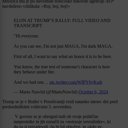
Množica mu je po navedbah francoske tiskovne agencije
AFP
navdušeno vzklikala: »Boj, boj, boj!«
ELON AT TRUMP’S RALLY: FULL VIDEO AND
TRANSCRIPT
"Hi everyone.
As you can see, I'm not just MAGA, I'm dark MAGA.
First of all, I want to say what an honor it is to be here.
You know, the true test of someone's character is how
they behave under fire.
And we had one…
pic.twitter.com/WIPY6yKsdr
— Mario Nawfal (@MarioNawfal)
October 6, 2024
Trump se je v Butler v Pensilvaniji vrnil natanko mesec dni pred
predsedniškimi volitvami 5. novembra.
V govoru se je obregnil tudi ob svoje politične
nasprotnike in jih označil za »notranje sovražnike«, ki
da so si prizadevali, da bi bil obtožen, in »kdo ve,