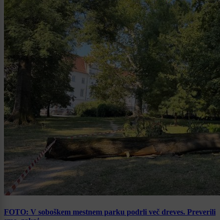
FOTO: V soboškem mestnem parku podrli več dreves. Preverili