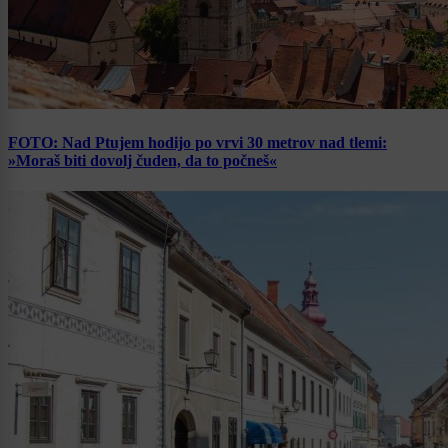
FOTO: Nad Ptujem hodijo po vrvi 30 metrov nad tlemi:
»Moraš biti dovolj čuden, da to počneš«