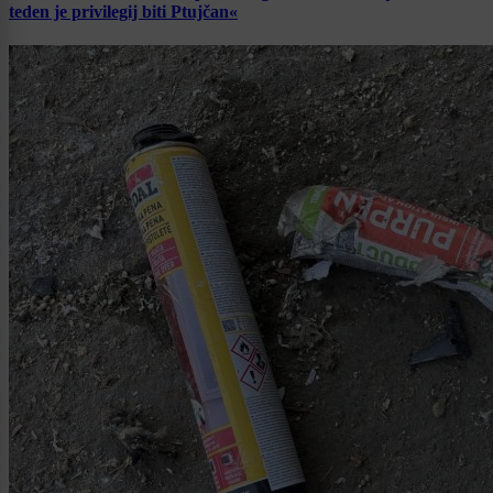
teden je privilegij biti Ptujčan«