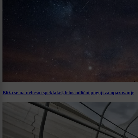
Bliža se na nebesni spektakel, letos odlični pogoji za opazovanje