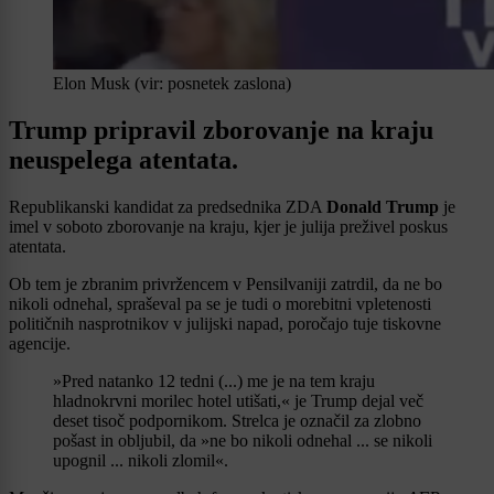
Elon Musk (vir: posnetek zaslona)
Trump pripravil zborovanje na kraju
neuspelega atentata.
Republikanski kandidat za predsednika ZDA
Donald Trump
je
imel v soboto zborovanje na kraju, kjer je julija preživel poskus
atentata.
Ob tem je zbranim privržencem v Pensilvaniji zatrdil, da ne bo
nikoli odnehal, spraševal pa se je tudi o morebitni vpletenosti
političnih nasprotnikov v julijski napad, poročajo tuje tiskovne
agencije.
»Pred natanko 12 tedni (...) me je na tem kraju
hladnokrvni morilec hotel utišati,« je Trump dejal več
deset tisoč podpornikom. Strelca je označil za zlobno
pošast in obljubil, da »ne bo nikoli odnehal ... se nikoli
upognil ... nikoli zlomil«.