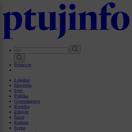
Skip
to
main
content
Prijavi se
Lokalno
Slovenija
Svet
Politika
Gospodarstvo
Kronika
Zdravje
Šport
Kultura
Scena