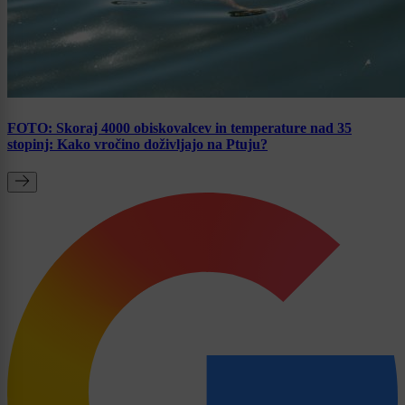
FOTO: Skoraj 4000 obiskovalcev in temperature nad 35
stopinj: Kako vročino doživljajo na Ptuju?