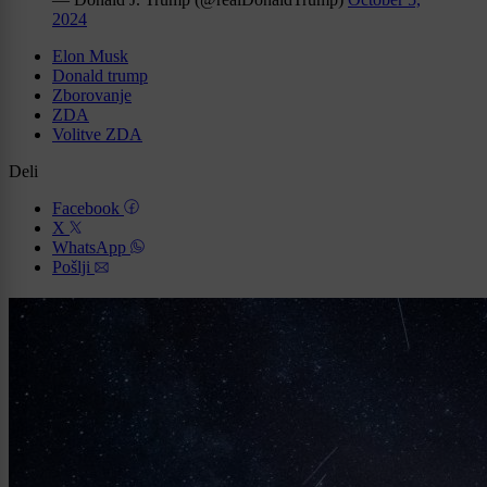
2024
Elon Musk
Donald trump
Zborovanje
ZDA
Volitve ZDA
Deli
Facebook
X
WhatsApp
Pošlji