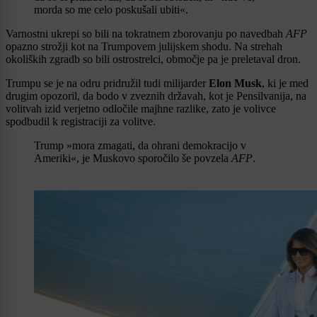
morda so me celo poskušali ubiti«.
Varnostni ukrepi so bili na tokratnem zborovanju po navedbah
AFP
opazno strožji kot na Trumpovem julijskem shodu. Na strehah
okoliških zgradb so bili ostrostrelci, območje pa je preletaval dron.
Trumpu se je na odru pridružil tudi milijarder
Elon Musk
, ki je med
drugim opozoril, da bodo v zveznih državah, kot je Pensilvanija, na
volitvah izid verjetno odločile majhne razlike, zato je volivce
spodbudil k registraciji za volitve.
Trump »mora zmagati, da ohrani demokracijo v
Ameriki«, je Muskovo sporočilo še povzela
AFP
.