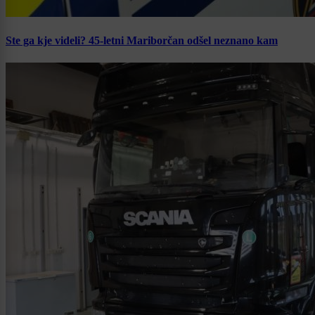
Ste ga kje videli? 45-letni Mariborčan odšel neznano kam