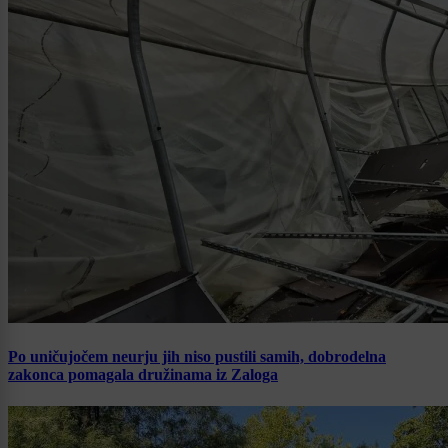
Po uničujočem neurju jih niso pustili samih, dobrodelna
zakonca pomagala družinama iz Zaloga