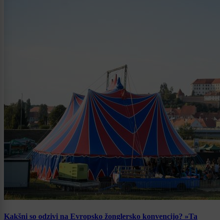
Kakšni so odzivi na Evropsko žonglersko konvencijo? »Ta