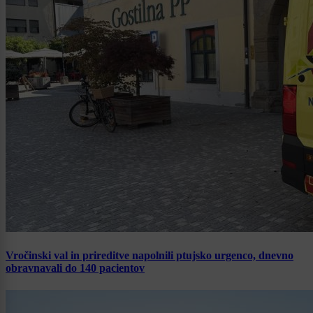
Vročinski val in prireditve napolnili ptujsko urgenco, dnevno
obravnavali do 140 pacientov