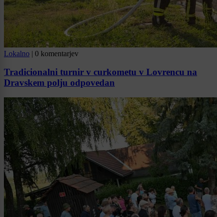
Lokalno
|
0 komentarjev
Tradicionalni turnir v curkometu v Lovrencu na
Dravskem polju odpovedan