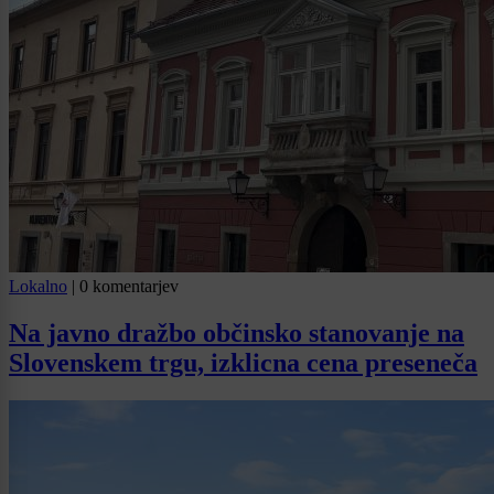
Lokalno
|
0 komentarjev
Na javno dražbo občinsko stanovanje na
Slovenskem trgu, izklicna cena preseneča