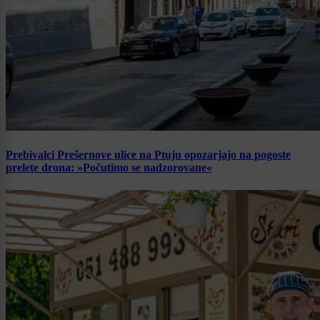
Prebivalci Prešernove ulice na Ptuju opozarjajo na pogoste
prelete drona: »Počutimo se nadzorovane«