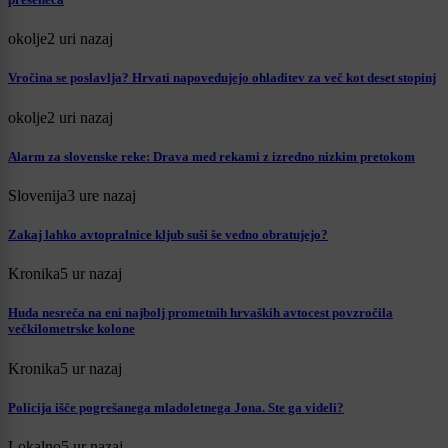
okolje
2 uri nazaj
Vročina se poslavlja? Hrvati napovedujejo ohladitev za več kot deset stopinj
okolje
2 uri nazaj
Alarm za slovenske reke: Drava med rekami z izredno nizkim pretokom
Slovenija
3 ure nazaj
Zakaj lahko avtopralnice kljub suši še vedno obratujejo?
Kronika
5 ur nazaj
Huda nesreča na eni najbolj prometnih hrvaških avtocest povzročila
večkilometrske kolone
Kronika
5 ur nazaj
Policija išče pogrešanega mladoletnega Jona. Ste ga videli?
Lokalno
5 ur nazaj