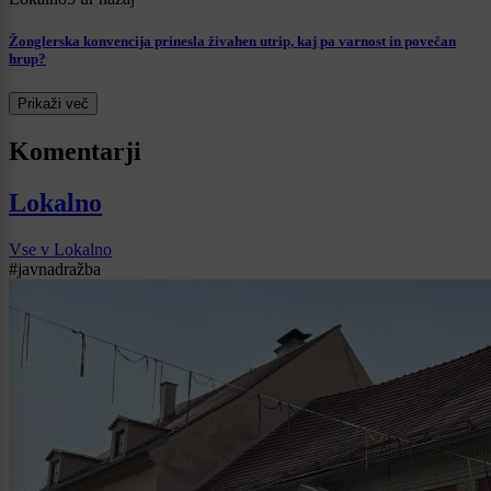
Žonglerska konvencija prinesla živahen utrip, kaj pa varnost in povečan
hrup?
Prikaži več
Komentarji
Lokalno
Vse v Lokalno
#javnadražba