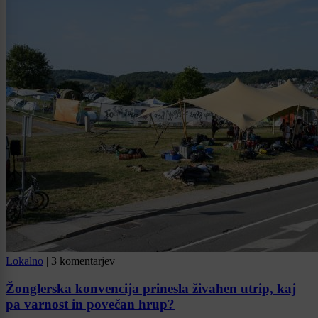
Lokalno
|
3 komentarjev
Žonglerska konvencija prinesla živahen utrip, kaj
pa varnost in povečan hrup?