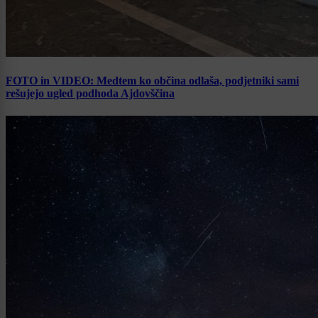
FOTO in VIDEO: Medtem ko občina odlaša, podjetniki sami
rešujejo ugled podhoda Ajdovščina