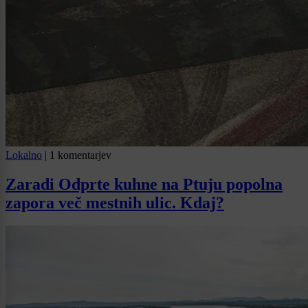
Lokalno
|
1 komentarjev
Zaradi Odprte kuhne na Ptuju popolna
zapora več mestnih ulic. Kdaj?