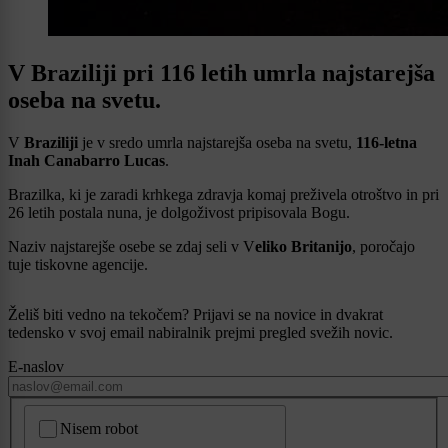
V Braziliji pri 116 letih umrla najstarejša
oseba na svetu.
V
Braziliji
je v sredo umrla najstarejša oseba na svetu,
116-letna
Inah Canabarro Lucas
.
Brazilka, ki je zaradi krhkega zdravja komaj preživela otroštvo in pri
26 letih postala nuna, je dolgoživost pripisovala Bogu.
Naziv najstarejše osebe se zdaj seli v V
eliko Britanijo
, poročajo
tuje tiskovne agencije.
Želiš biti vedno na tekočem? Prijavi se na novice in dvakrat
tedensko v svoj email nabiralnik prejmi pregled svežih novic.
E-naslov
CAPTCHA
Nisem robot