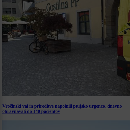
Vročinski val in prireditve napolnili ptujsko urgenco, dnevno
obravnavali do 140 pacientov