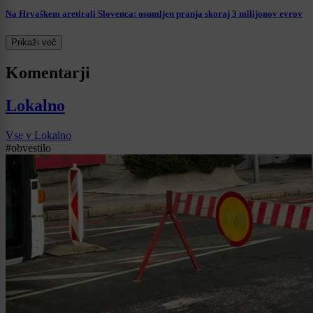
Na Hrvaškem aretirali Slovenca: osumljen pranja skoraj 3 milijonov evrov
Prikaži več
Komentarji
Lokalno
Vse v Lokalno
#obvestilo