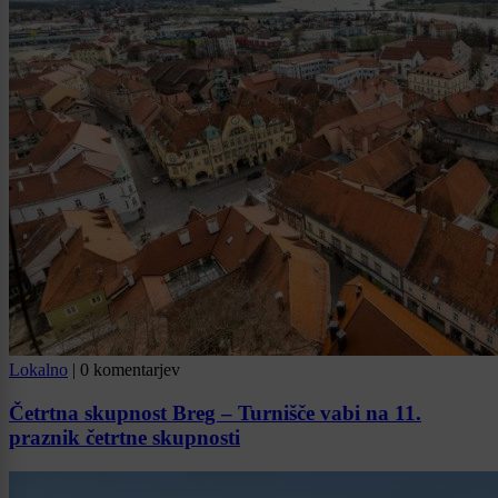
Lokalno
|
0 komentarjev
Četrtna skupnost Breg – Turnišče vabi na 11.
praznik četrtne skupnosti