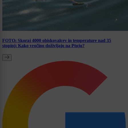
FOTO: Skoraj 4000 obiskovalcev in temperature nad 35
stopinj: Kako vročino doživljajo na Ptuju?