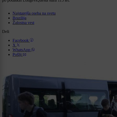
po podatkih LongeviQuesta stara 115 let.
Najstarejša oseba na svetu
Brazilija
Žalostna vest
Deli
Facebook
X
WhatsApp
Pošlji