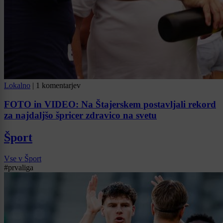
Lokalno
|
1 komentarjev
FOTO in VIDEO: Na Štajerskem postavljali rekord
za najdaljšo špricer zdravico na svetu
Šport
Vse v Šport
#prvaliga