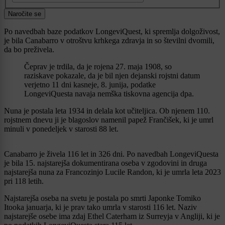
Naročite se
Po navedbah baze podatkov LongeviQuest, ki spremlja dolgoživost,
je bila Canabarro v otroštvu krhkega zdravja in so številni dvomili,
da bo preživela.
Čeprav je trdila, da je rojena 27. maja 1908, so
raziskave pokazale, da je bil njen dejanski rojstni datum
verjetno 11 dni kasneje, 8. junija, podatke
LongeviQuesta navaja nemška tiskovna agencija dpa.
Nuna je postala leta 1934 in delala kot učiteljica. Ob njenem 110.
rojstnem dnevu ji je blagoslov namenil papež Frančišek, ki je umrl
minuli v ponedeljek v starosti 88 let.
Canabarro je živela 116 let in 326 dni. Po navedbah LongeviQuesta
je bila 15. najstarejša dokumentirana oseba v zgodovini in druga
najstarejša nuna za Francozinjo Lucile Randon, ki je umrla leta 2023
pri 118 letih.
Najstarejša oseba na svetu je postala po smrti Japonke Tomiko
Itooka januarja, ki je prav tako umrla v starosti 116 let. Naziv
najstarejše osebe ima zdaj Ethel Caterham iz Surreyja v Angliji, ki je