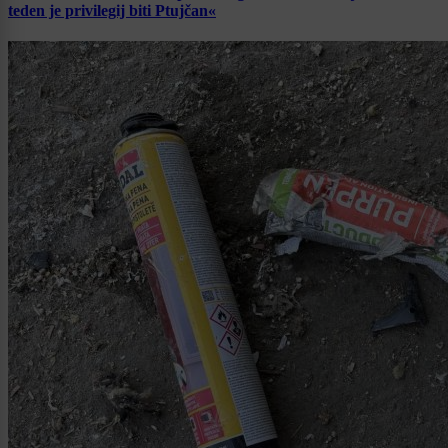
teden je privilegij biti Ptujčan«