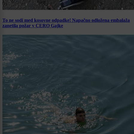
To ne sodi med kosovne odpadke! Napačno odložena embalaža
zanetila požar v CERO Gajke