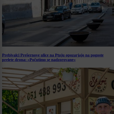
Prebivalci Prešernove ulice na Ptuju opozarjajo na pogoste
prelete drona: »Počutimo se nadzorovane«