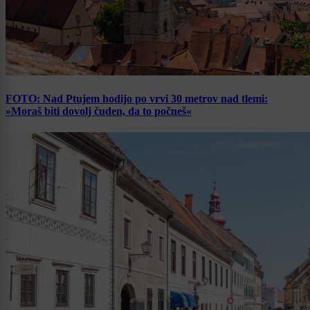
FOTO: Nad Ptujem hodijo po vrvi 30 metrov nad tlemi:
»Moraš biti dovolj čuden, da to počneš«