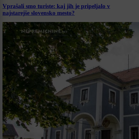
Vprašali smo turiste: kaj jih je pripeljalo v
najstarejše slovensko mesto?