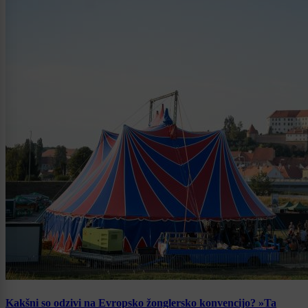
Kakšni so odzivi na Evropsko žonglersko konvencijo? »Ta