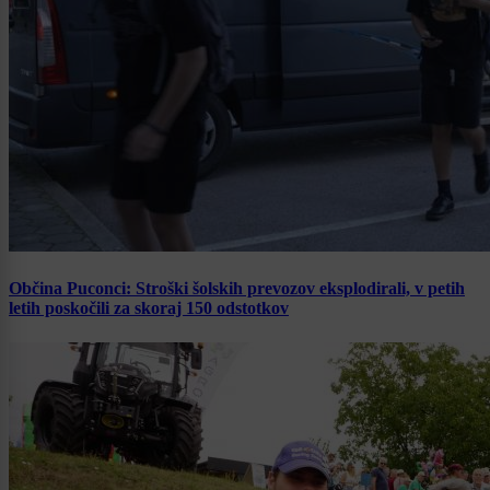
Občina Puconci: Stroški šolskih prevozov eksplodirali, v petih
letih poskočili za skoraj 150 odstotkov