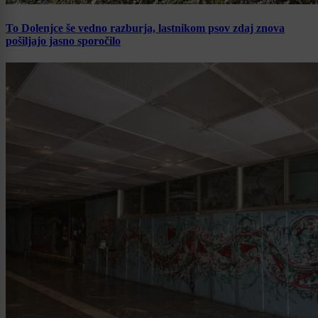
To Dolenjce še vedno razburja, lastnikom psov zdaj znova
pošiljajo jasno sporočilo