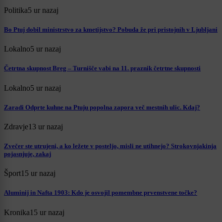
Politika
5 ur nazaj
Bo Ptuj dobil ministrstvo za kmetijstvo? Pobuda že pri pristojnih v Ljubljani
Lokalno
5 ur nazaj
Četrtna skupnost Breg – Turnišče vabi na 11. praznik četrtne skupnosti
Lokalno
5 ur nazaj
Zaradi Odprte kuhne na Ptuju popolna zapora več mestnih ulic. Kdaj?
Zdravje
13 ur nazaj
Zvečer ste utrujeni, a ko ležete v posteljo, misli ne utihnejo? Strokovnjakinja
pojasnjuje, zakaj
Šport
15 ur nazaj
Aluminij in Nafta 1903: Kdo je osvojil pomembne prvenstvene točke?
Kronika
15 ur nazaj