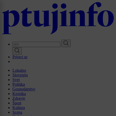
Skip
to
main
content
Prijavi se
Lokalno
Slovenija
Svet
Politika
Gospodarstvo
Kronika
Zdravje
Šport
Kultura
Scena