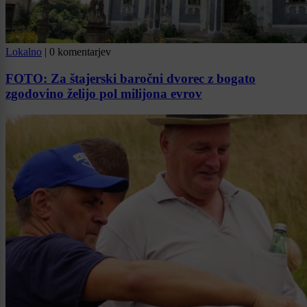
Lokalno
|
0 komentarjev
FOTO: Za štajerski baročni dvorec z bogato
zgodovino želijo pol milijona evrov