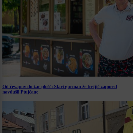
Od čevapov do žar plošč: Stari gurman že tretjič zapored
navdušil Ptujčane