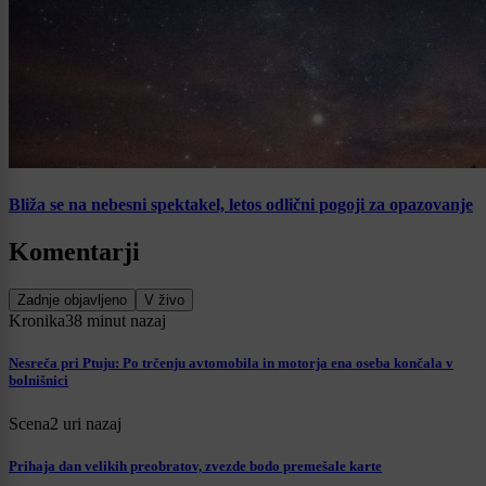
Bliža se na nebesni spektakel, letos odlični pogoji za opazovanje
Komentarji
Zadnje objavljeno
V živo
Kronika
38 minut nazaj
Nesreča pri Ptuju: Po trčenju avtomobila in motorja ena oseba končala v
bolnišnici
Scena
2 uri nazaj
Prihaja dan velikih preobratov, zvezde bodo premešale karte