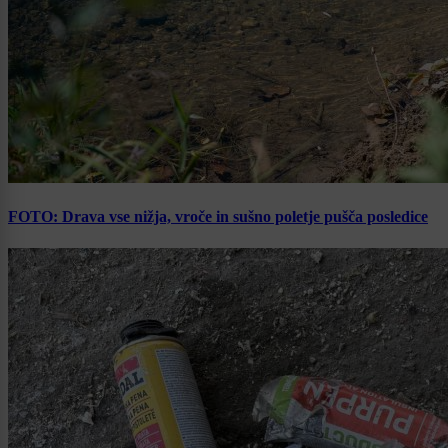
FOTO: Drava vse nižja, vroče in sušno poletje pušča posledice