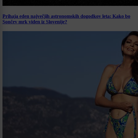
Prihaja eden največjih astronomskih dogodkov leta: Kako bo
Sončev mrk viden iz Slovenije?