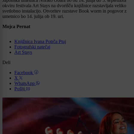
Japonska umetnica Noriko Obara bo od 14. julija do 5. septembra
okviru festivala Art Stays na dvorišču knjižnice razstavljala veliko
svetlobno instalacijo. Otvoritev razstave Book worm in pogovor z
umetnico bo 14. julija ob 19. uri.
Mojca Pernat
Knjižnica Ivana Potrča Ptuj
Fotografski natečaj
Art Stays
Deli
Facebook
X
WhatsApp
Pošlji