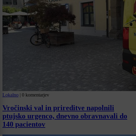
Lokalno
|
0 komentarjev
Vročinski val in prireditve napolnili
ptujsko urgenco, dnevno obravnavali do
140 pacientov