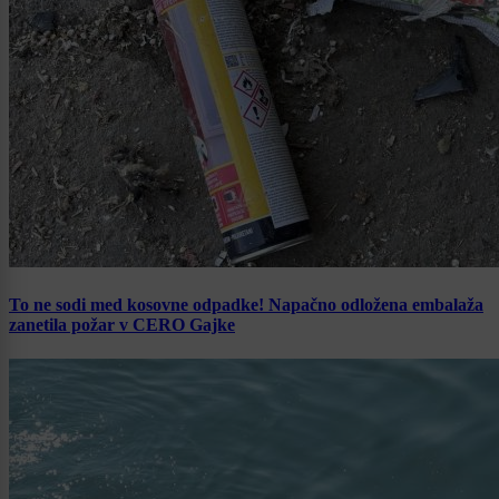
To ne sodi med kosovne odpadke! Napačno odložena embalaža
zanetila požar v CERO Gajke