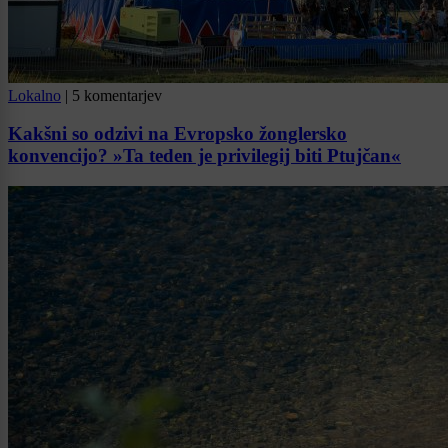
Lokalno
|
5 komentarjev
Kakšni so odzivi na Evropsko žonglersko
konvencijo? »Ta teden je privilegij biti Ptujčan«