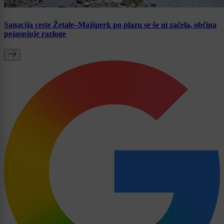
Sanacija ceste Žetale–Majšperk po plazu se še ni začela, občina
pojasnjuje razloge