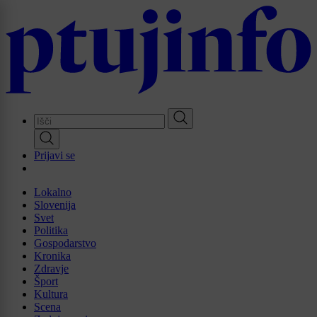
Skip
to
main
content
Prijavi se
Lokalno
Slovenija
Svet
Politika
Gospodarstvo
Kronika
Zdravje
Šport
Kultura
Scena