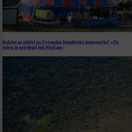
Kakšni so odzivi na Evropsko žonglersko konvencijo? »Ta
teden je privilegij biti Ptujčan«