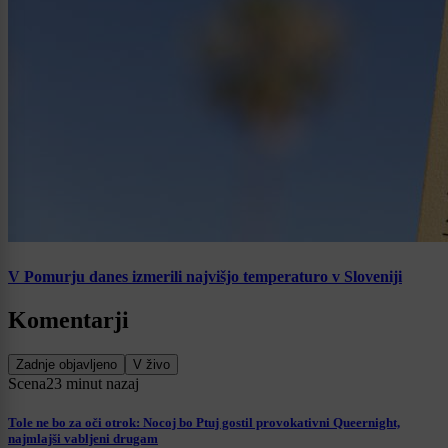
V Pomurju danes izmerili najvišjo temperaturo v Sloveniji
Komentarji
Zadnje objavljeno
V živo
Scena
23 minut nazaj
Tole ne bo za oči otrok: Nocoj bo Ptuj gostil provokativni Queernight,
najmlajši vabljeni drugam