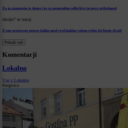
Za ta znamenja je danes čas za pomembne odločitve in nove priložnosti
okolje
7 ur nazaj
Z eno preprosto potezo lahko med vročinskim valom rešite življenje živali
Prikaži več
Komentarji
Lokalno
Vse v Lokalno
#urgenca