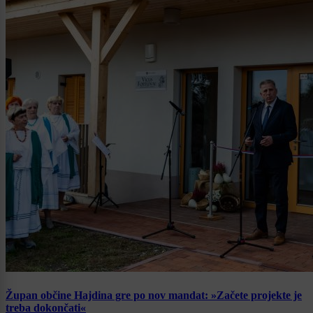
Župan občine Hajdina gre po nov mandat: »Začete projekte je
treba dokončati«