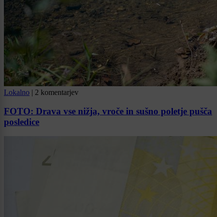
Lokalno
|
2 komentarjev
FOTO: Drava vse nižja, vroče in sušno poletje pušča
posledice