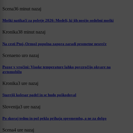
Scena
36 minut nazaj
Moški natikači za poletje 2026: Modeli, ki jih nosijo sodobni moški
Kronika
38 minut nazaj
Na cesti Ptuj–Ormož popolna zapora zaradi prometne nesreče
Scena
eno uro nazaj
Pozor v vročini: Visoke temperature lahko povzročijo okvare na
avtomobilu
Kronika
3 ure nazaj
Starejši kolesar padel in se hudo poškodoval
Slovenija
3 ure nazaj
Po skoraj tednu in pol pekla prihaja sprememba, a ne za dolgo
Scena
4 ure nazaj