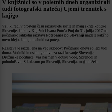
V knjižnici so v poletnih dneh organizirali
tudi fotografski natečaj Ujemi trenutek s
knjigo.
Vsi, ki radi v prostem času raziskujete skrite in manj skrite kotičke
Slovenije, lahko v Knjižnici Ivana Potrča Ptuj do 31. julija 2017 na
počitniško lahkotni razstavi
Potepanja po Sloveniji
najdete kakšno
novo idejo, kam jo mahniti na potep.
Razstava je razdeljena na več sklopov: Počitniški dnevi so lepi tudi
doma, Vodniki in ostalo gradivo za raziskovanje Slovenije,
Družinske počitnice, Vaš nasmeh v dotiku vode, Sprehodi in
pohodništvo, S kolesom po Sloveniji, Slovenija, moja dežela.