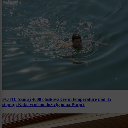
FOTO: Skoraj 4000 obiskovalcev in temperature nad 35
stopinj: Kako vročino doživljajo na Ptuju?