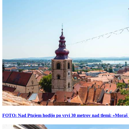
FOTO: Nad Ptujem hodijo po vrvi 30 metrov nad tlemi: »Moraš bi