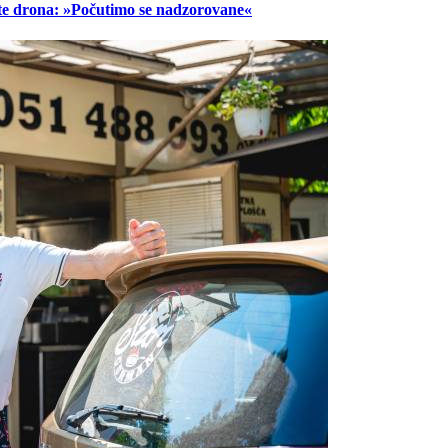
lete drona: »Počutimo se nadzorovane«
Prijavi se na cajtng