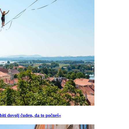
ti dovolj čuden, da to počneš«