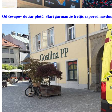
Od čevapov do žar plošč: Stari gurman že tretjič zapored navduš