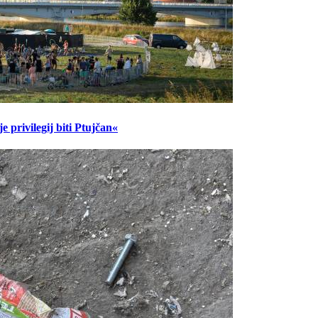
 privilegij biti Ptujčan«