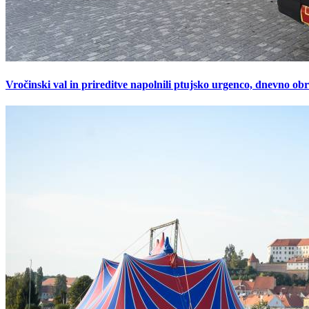
Vročinski val in prireditve napolnili ptujsko urgenco, dnevno ob