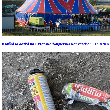
Kakšni so odzivi na Evropsko žonglersko konvencijo? »Ta teden je