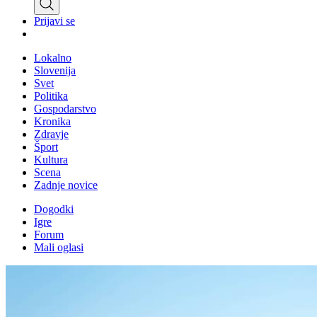
Prijavi se
Lokalno
Slovenija
Svet
Politika
Gospodarstvo
Kronika
Zdravje
Šport
Kultura
Scena
Zadnje novice
Dogodki
Igre
Forum
Mali oglasi