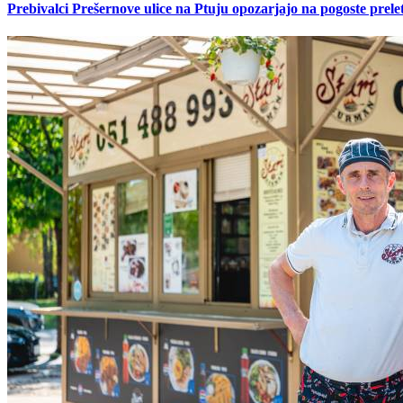
Prebivalci Prešernove ulice na Ptuju opozarjajo na pogoste pre