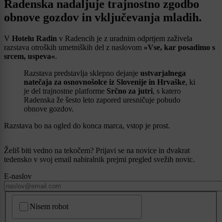
Radenska nadaljuje trajnostno zgodbo
obnove gozdov in vključevanja mladih.
V
Hotelu Radin
v Radencih je z uradnim odprtjem zaživela
razstava otroških umetniških del z naslovom
»Vse, kar posadimo s
srcem, uspeva«
.
Razstava predstavlja sklepno dejanje
ustvarjalnega
natečaja za osnovnošolce iz Slovenije in Hrvaške
, ki
je del trajnostne platforme
Srčno za jutri
, s katero
Radenska že šesto leto zapored uresničuje pobudo
obnove gozdov.
Razstava bo na ogled do konca marca, vstop je prost.
Želiš biti vedno na tekočem? Prijavi se na novice in dvakrat
tedensko v svoj email nabiralnik prejmi pregled svežih novic.
E-naslov
CAPTCHA
Nisem robot