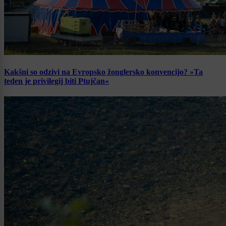
Kakšni so odzivi na Evropsko žonglersko konvencijo? »Ta
teden je privilegij biti Ptujčan«