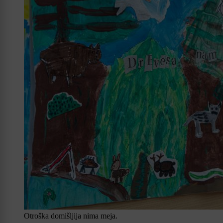
Otroška domišljija nima meja.