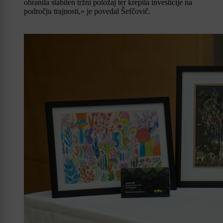
ohranila stabilen tržni položaj ter krepila investicije na
področju trajnosti,« je povedal Šefčovič.