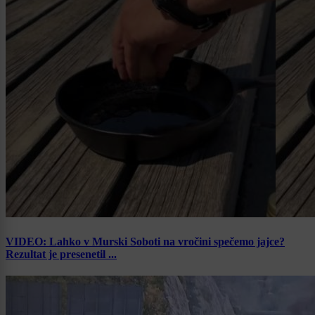
VIDEO: Lahko v Murski Soboti na vročini spečemo jajce?
Rezultat je presenetil ...