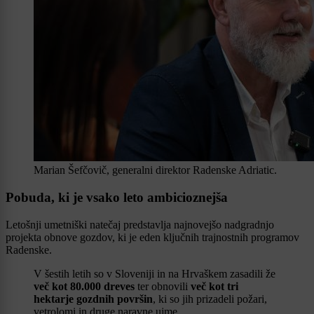
Marian Šefčovič, generalni direktor Radenske Adriatic.
Pobuda, ki je vsako leto ambicioznejša
Letošnji umetniški natečaj predstavlja najnovejšo nadgradnjo
projekta obnove gozdov, ki je eden ključnih trajnostnih programov
Radenske.
V šestih letih so v Sloveniji in na Hrvaškem zasadili že
več kot 80.000 dreves
ter obnovili
več kot tri
hektarje gozdnih površin
, ki so jih prizadeli požari,
vetrolomi in druge naravne ujme.