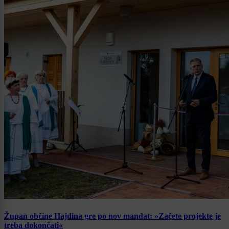
Župan občine Hajdina gre po nov mandat: »Začete projekte je
treba dokončati«