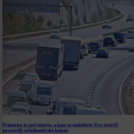
Primorka je spet odprta, a kaos se nadaljuje: Dve nesreči
povzročili večkilometrske kolone