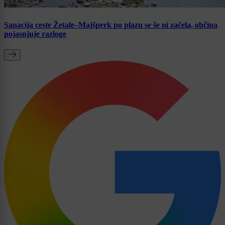
Sanacija ceste Žetale–Majšperk po plazu se še ni začela, občina
pojasnjuje razloge