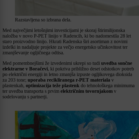
Razstavljena so izbrana dela.
Med največjimi letošnjimi investicijami je skoraj štirimilijonska
naložba v novo P-PET linijo v Radencih, ki bo nadomestila 28 let
staro proizvodno linijo. Hkrati Radenska širi asortiman z novimi
izdelki in nadaljuje projekte za večjo energetsko učinkovitost ter
zmanjševanje ogljičnega odtisa.
Med pomembnejšimi že izvedenimi ukrepi so tudi
uvedba sončne
elektrarne v Boračevi
, ki pokriva približno deset odstotkov potreb
po električni energiji in letno zmanjša izpuste ogljikovega dioksida
za 203 tone;
uporaba recikliranega r-PET materiala
v
plastenkah,
optimizacija teže plastenk
do tehnološkega minimuma
ter uvedba transporta s prvim
električnim tovornjakom
v
sodelovanju s partnerji.