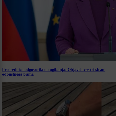
Predsednica odgovorila na ugibanja: Objavila vse tri strani
odpustnega pisma