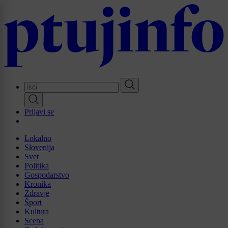
Skip
to
main
content
Prijavi se
Lokalno
Slovenija
Svet
Politika
Gospodarstvo
Kronika
Zdravje
Šport
Kultura
Scena