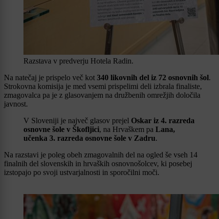
Razstava v predverju Hotela Radin.
Na natečaj je prispelo več kot
340 likovnih del iz 72 osnovnih šol
.
Strokovna komisija je med vsemi prispelimi deli izbrala finaliste,
zmagovalca pa je z glasovanjem na družbenih omrežjih določila
javnost.
V Sloveniji je največ glasov prejel
Oskar iz 4. razreda
osnovne šole v Škofljici
, na Hrvaškem pa
Lana,
učenka 3. razreda osnovne šole v Zadru
.
Na razstavi je poleg obeh zmagovalnih del na ogled še vseh 14
finalnih del slovenskih in hrvaških osnovnošolcev, ki posebej
izstopajo po svoji ustvarjalnosti in sporočilni moči.