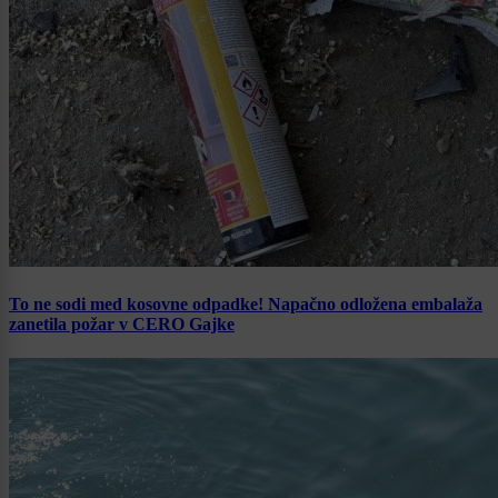
To ne sodi med kosovne odpadke! Napačno odložena embalaža
zanetila požar v CERO Gajke