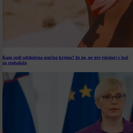
Kam sodi odslužena sončna krema? In ne, ne gre (nujno) v koš
za embalažo