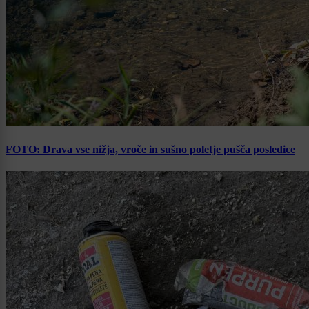
FOTO: Drava vse nižja, vroče in sušno poletje pušča posledice