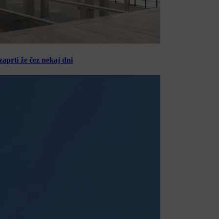
zaprti že čez nekaj dni