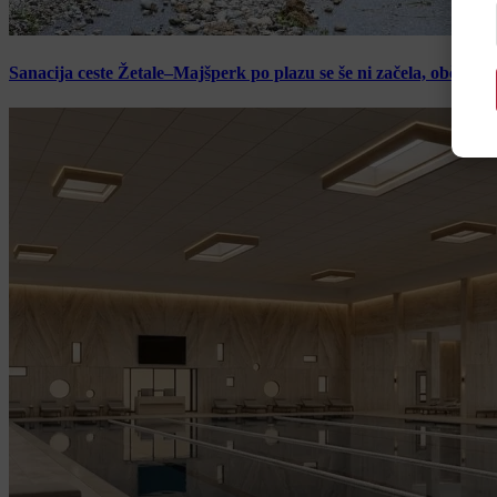
Sanacija ceste Žetale–Majšperk po plazu se še ni začela, občina p