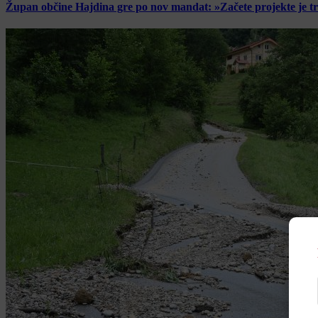
Župan občine Hajdina gre po nov mandat: »Začete projekte je t