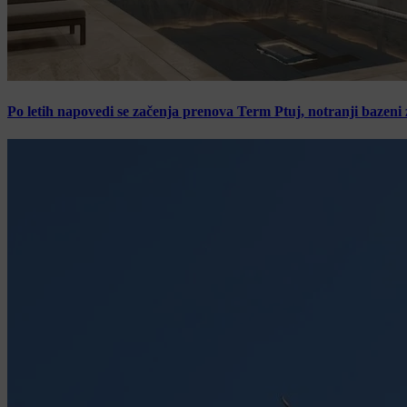
Po letih napovedi se začenja prenova Term Ptuj, notranji bazeni 