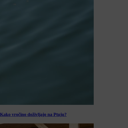
Kako vročino doživljajo na Ptuju?