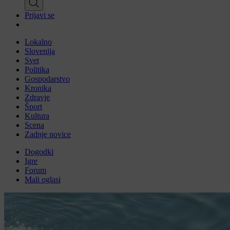
Prijavi se
Lokalno
Slovenija
Svet
Politika
Gospodarstvo
Kronika
Zdravje
Šport
Kultura
Scena
Zadnje novice
Dogodki
Igre
Forum
Mali oglasi