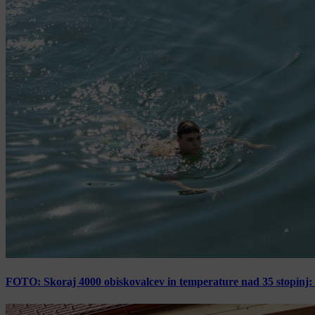
FOTO: Skoraj 4000 obiskovalcev in temperature nad 35 stopinj: 