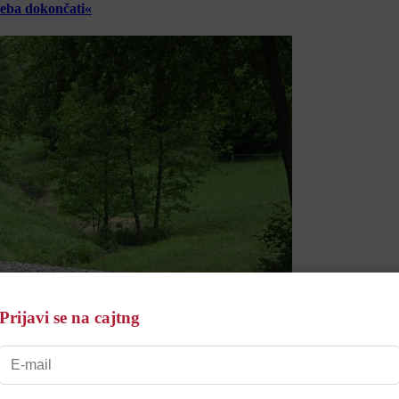
reba dokončati«
Prijavi se na cajtng