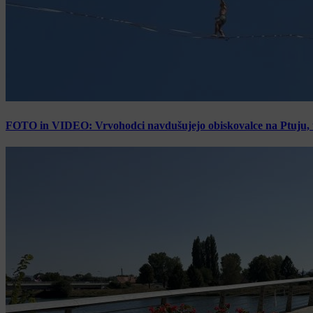
FOTO in VIDEO: Vrvohodci navdušujejo obiskovalce na Ptuju, tak