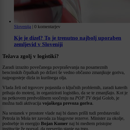
Slovenija
|
0 komentarjev
Kje je dizel? To je trenutno najbolj uporaben
zemljevid v Sloveniji
Težava zgolj v logistiki?
Zaradi izrazito povečanega povpraševanja na posameznih
bencinskih črpalkah po državi še vedno občasno zmanjkuje goriva,
najpogosteje dizla in kurilnega olja.
Vlada želi od trgovcev pojasnila o ključnih problemih, zaradi katerih
prihaja do motenj, in organizirati logistiko, da se te zmanjšajo. Kot je
na petkovem predvolilnem soočenju na
POP TV
dejal Golob, je
možna tudi aktivacija
vojaškega prevoza goriva
.
Na sestanek v prostore vlade naj bi danes prišli tudi predstavniki
Petrola in Mola ter zavoda za blagovne rezerve. Minister za okolje,
podnebje in energijo
Bojan Kumer
naj bi medtem pristojne
institucije že pozval, da preverijo stanje na trgu.