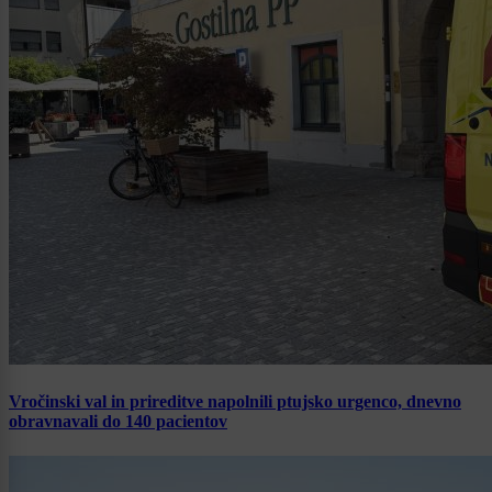
Vročinski val in prireditve napolnili ptujsko urgenco, dnevno
obravnavali do 140 pacientov