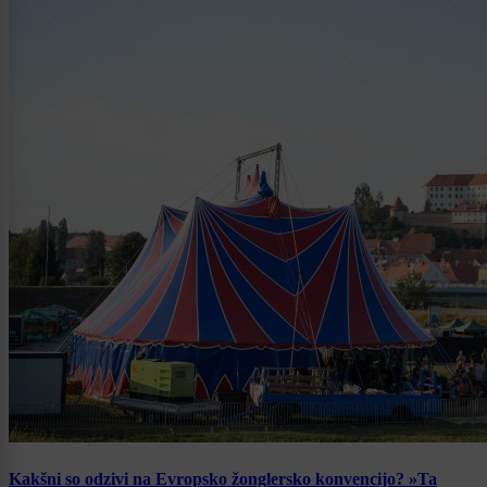
Kakšni so odzivi na Evropsko žonglersko konvencijo? »Ta