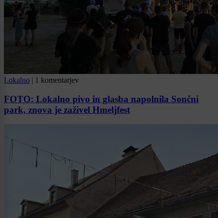
Lokalno
|
1 komentarjev
FOTO: Lokalno pivo in glasba napolnila Sončni
park, znova je zaživel Hmeljfest