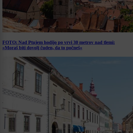
FOTO: Nad Ptujem hodijo po vrvi 30 metrov nad tlemi:
»Moraš biti dovolj čuden, da to počneš«