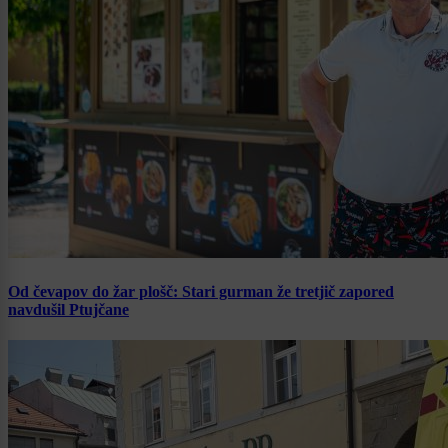
Od čevapov do žar plošč: Stari gurman že tretjič zapored
navdušil Ptujčane