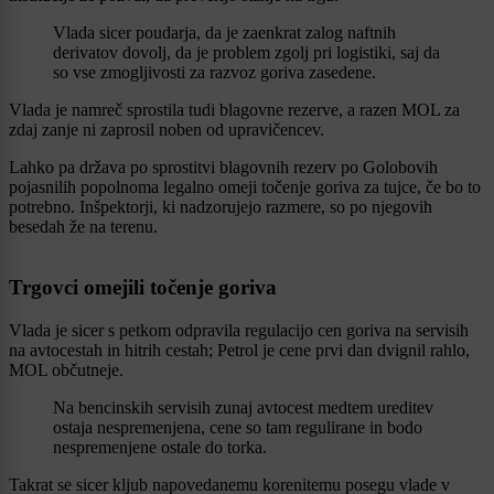
Vlada sicer poudarja, da je zaenkrat zalog naftnih
derivatov dovolj, da je problem zgolj pri logistiki, saj da
so vse zmogljivosti za razvoz goriva zasedene.
Vlada je namreč sprostila tudi blagovne rezerve, a razen MOL za
zdaj zanje ni zaprosil noben od upravičencev.
Lahko pa država po sprostitvi blagovnih rezerv po Golobovih
pojasnilih popolnoma legalno omeji točenje goriva za tujce, če bo to
potrebno. Inšpektorji, ki nadzorujejo razmere, so po njegovih
besedah že na terenu.
Trgovci omejili točenje goriva
Vlada je sicer s petkom odpravila regulacijo cen goriva na servisih
na avtocestah in hitrih cestah; Petrol je cene prvi dan dvignil rahlo,
MOL občutneje.
Na bencinskih servisih zunaj avtocest medtem ureditev
ostaja nespremenjena, cene so tam regulirane in bodo
nespremenjene ostale do torka.
Takrat se sicer kljub napovedanemu korenitemu posegu vlade v