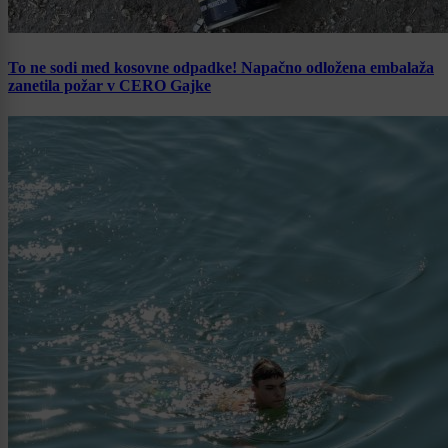
To ne sodi med kosovne odpadke! Napačno odložena embalaža
zanetila požar v CERO Gajke