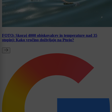
FOTO: Skoraj 4000 obiskovalcev in temperature nad 35
stopinj: Kako vročino doživljajo na Ptuju?