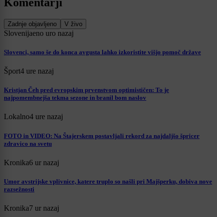
Komentarji
Zadnje objavljeno
V živo
Slovenija
eno uro nazaj
Slovenci, samo še do konca avgusta lahko izkoristite višjo pomoč države
Šport
4 ure nazaj
Kristjan Čeh pred evropskim prvenstvom optimističen: To je
najpomembnejša tekma sezone in branil bom naslov
Lokalno
4 ure nazaj
FOTO in VIDEO: Na Štajerskem postavljali rekord za najdaljšo špricer
zdravico na svetu
Kronika
6 ur nazaj
Umor avstrijske vplivnice, katere truplo so našli pri Majšperku, dobiva nove
razsežnosti
Kronika
7 ur nazaj