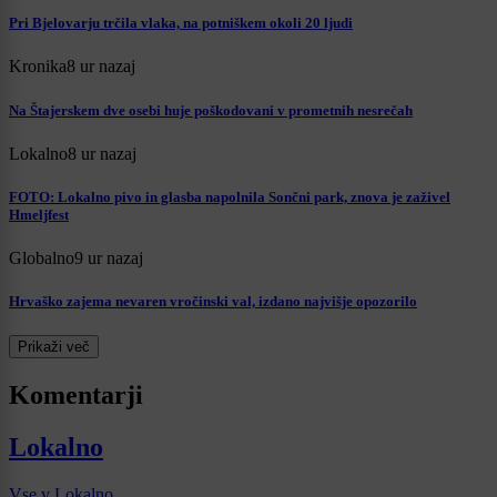
Pri Bjelovarju trčila vlaka, na potniškem okoli 20 ljudi
Kronika
8 ur nazaj
Na Štajerskem dve osebi huje poškodovani v prometnih nesrečah
Lokalno
8 ur nazaj
FOTO: Lokalno pivo in glasba napolnila Sončni park, znova je zaživel
Hmeljfest
Globalno
9 ur nazaj
Hrvaško zajema nevaren vročinski val, izdano najvišje opozorilo
Prikaži več
Komentarji
Lokalno
Vse v Lokalno