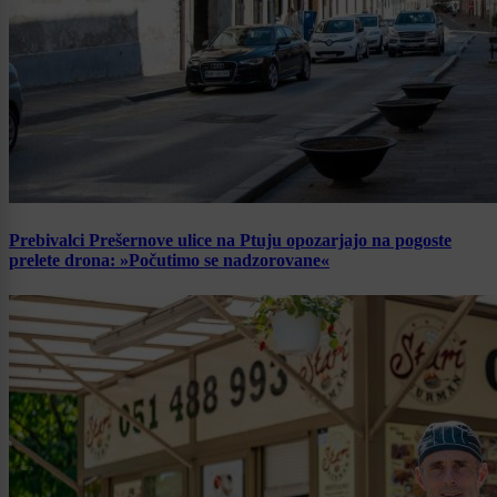
Prebivalci Prešernove ulice na Ptuju opozarjajo na pogoste
prelete drona: »Počutimo se nadzorovane«