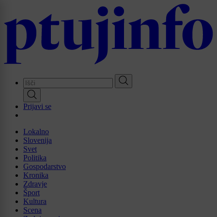
Skip
to
main
content
Prijavi se
Lokalno
Slovenija
Svet
Politika
Gospodarstvo
Kronika
Zdravje
Šport
Kultura
Scena