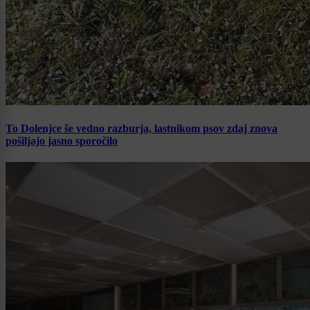
To Dolenjce še vedno razburja, lastnikom psov zdaj znova
pošiljajo jasno sporočilo