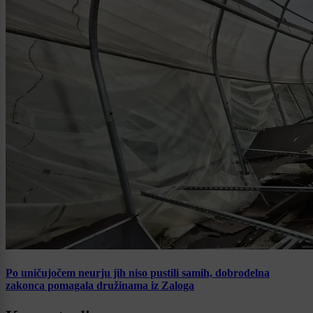
Po uničujočem neurju jih niso pustili samih, dobrodelna
zakonca pomagala družinama iz Zaloga