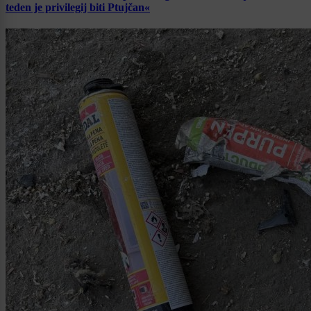
teden je privilegij biti Ptujčan«