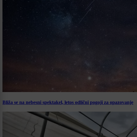
Bliža se na nebesni spektakel, letos odlični pogoji za opazovanje