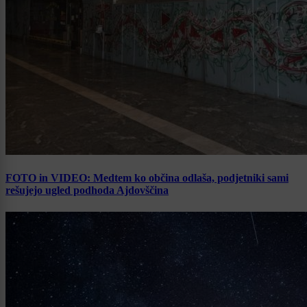
FOTO in VIDEO: Medtem ko občina odlaša, podjetniki sami
rešujejo ugled podhoda Ajdovščina