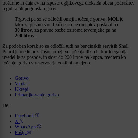
trošarine in dajatev na izpuste ogljikovega dioksida obeta podražitev
reguliranih pogonskih goriv.
Trgovci pa so se odločili omejiti točenje goriva. MOL je
tako za posamezne fizične osebe omejitev postavil na
30 litrov
, za pravne osebe oziroma tovornjake pa na
200 litrov
.
Za podoben korak so se odločili tudi na bencinskih servisih Shell.
Petrol je medtem začasne omejitve točenja dizla in kurilnega olja
uvedel le za posode, in sicer do 200 litrov na kupca, medtem ko
točenje goriva v rezervoarje vozil ni omejeno.
Gorivo
Vlada
Ukrepi
Primanjkovanje goriva
Deli
Facebook
X
WhatsApp
Pošlji