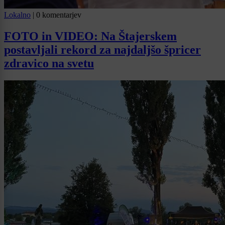
Lokalno
|
0 komentarjev
FOTO in VIDEO: Na Štajerskem
postavljali rekord za najdaljšo špricer
zdravico na svetu