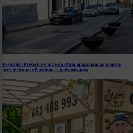
Prebivalci Prešernove ulice na Ptuju opozarjajo na pogoste
prelete drona: »Počutimo se nadzorovane«