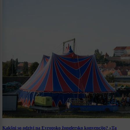
Kakšni so odzivi na Evropsko žonglersko konvencijo? »Ta