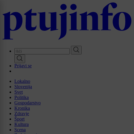
Skip
to
main
content
Prijavi se
Lokalno
Slovenija
Svet
Politika
Gospodarstvo
Kronika
Zdravje
Šport
Kultura
Scena