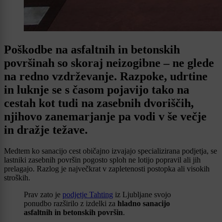
Poškodbe na asfaltnih in betonskih
površinah so skoraj neizogibne – ne glede
na redno vzdrževanje. Razpoke, udrtine
in luknje se s časom pojavijo tako na
cestah kot tudi na zasebnih dvoriščih,
njihovo zanemarjanje pa vodi v še večje
in dražje težave.
Medtem ko sanacijo cest običajno izvajajo specializirana podjetja, se
lastniki zasebnih površin pogosto sploh ne lotijo popravil ali jih
prelagajo. Razlog je največkrat v zapletenosti postopka ali visokih
stroških.
Prav zato je
podjetje Tahting
iz Ljubljane svojo
ponudbo razširilo z izdelki za
hladno sanacijo
asfaltnih in betonskih površin
.