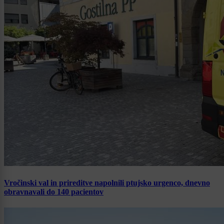
Vročinski val in prireditve napolnili ptujsko urgenco, dnevno
obravnavali do 140 pacientov