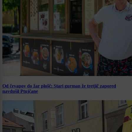
Od čevapov do žar plošč: Stari gurman že tretjič zapored
navdušil Ptujčane