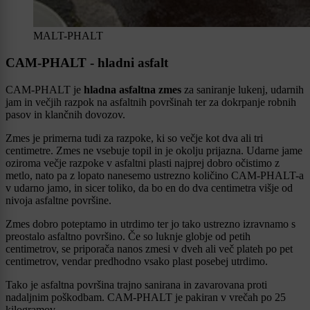
MALT-PHALT
CAM-PHALT - hladni asfalt
CAM-PHALT je
hladna asfaltna zmes
za saniranje lukenj, udarnih
jam in večjih razpok na asfaltnih površinah ter za dokrpanje robnih
pasov in klančnih dovozov.
Zmes je primerna tudi za razpoke, ki so večje kot dva ali tri
centimetre. Zmes ne vsebuje topil in je okolju prijazna. Udarne jame
oziroma večje razpoke v asfaltni plasti najprej dobro očistimo z
metlo, nato pa z lopato nanesemo ustrezno količino CAM-PHALT-a
v udarno jamo, in sicer toliko, da bo en do dva centimetra višje od
nivoja asfaltne površine.
Zmes dobro poteptamo in utrdimo ter jo tako ustrezno izravnamo s
preostalo asfaltno površino. Če so luknje globje od petih
centimetrov, se priporača nanos zmesi v dveh ali več plateh po pet
centimetrov, vendar predhodno vsako plast posebej utrdimo.
Tako je asfaltna površina trajno sanirana in zavarovana proti
nadaljnim poškodbam. CAM-PHALT je pakiran v vrečah po 25
kilogramov.