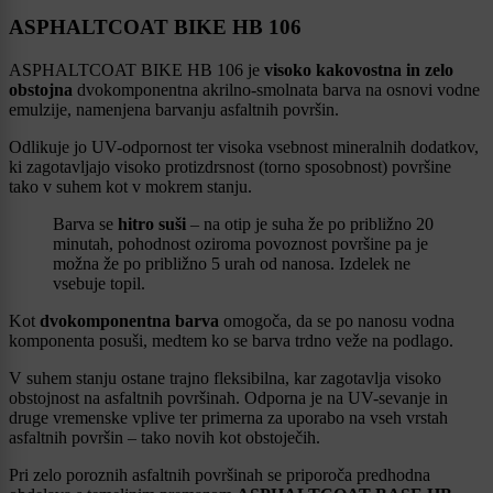
ASPHALTCOAT BIKE HB 106
ASPHALTCOAT BIKE HB 106 je
visoko kakovostna in zelo
obstojna
dvokomponentna akrilno-smolnata barva na osnovi vodne
emulzije, namenjena barvanju asfaltnih površin.
Odlikuje jo UV-odpornost ter visoka vsebnost mineralnih dodatkov,
ki zagotavljajo visoko protizdrsnost (torno sposobnost) površine
tako v suhem kot v mokrem stanju.
Barva se
hitro suši
– na otip je suha že po približno 20
minutah, pohodnost oziroma povoznost površine pa je
možna že po približno 5 urah od nanosa. Izdelek ne
vsebuje topil.
Kot
dvokomponentna barva
omogoča, da se po nanosu vodna
komponenta posuši, medtem ko se barva trdno veže na podlago.
V suhem stanju ostane trajno fleksibilna, kar zagotavlja visoko
obstojnost na asfaltnih površinah. Odporna je na UV-sevanje in
druge vremenske vplive ter primerna za uporabo na vseh vrstah
asfaltnih površin – tako novih kot obstoječih.
Pri zelo poroznih asfaltnih površinah se priporoča predhodna