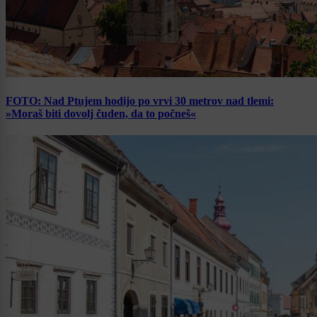
FOTO: Nad Ptujem hodijo po vrvi 30 metrov nad tlemi:
»Moraš biti dovolj čuden, da to počneš«