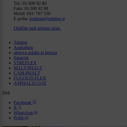
Tel.: 01/300 92 80
Faks: 01/300 92 88
Mobil: 041/ 707 550
E-pošta:
podpora@tahting.si
Obiščite tudi spletno stran.
Tahting
Asphaltton
obnova asfalta in betona
Sanacija
STREFLEX
MALT-PHALT
CAM-PHALT
FUGOLIT-FLEX
ASPHALTCOAT
Deli
Facebook
X
WhatsApp
Pošlji