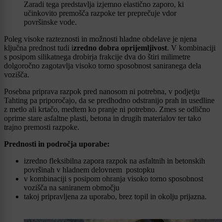
Zaradi tega predstavlja izjemno elastično zaporo, ki
učinkovito premošča razpoke ter preprečuje vdor
površinske vode.
Poleg visoke razteznosti in možnosti hladne obdelave je njena
ključna prednost tudi i
zredno dobra oprijemljivost
. V kombinaciji
s posipom silikatnega drobirja frakcije dva do štiri milimetre
dolgoročno zagotavlja visoko torno sposobnost saniranega dela
vozišča.
Posebna priprava razpok pred nanosom ni potrebna, v podjetju
Tahting pa priporočajo, da se predhodno odstranijo prah in usedline
z metlo ali krtačo, medtem ko pranje ni potrebno. Zmes se odlično
oprime stare asfaltne plasti, betona in drugih materialov ter tako
trajno premosti razpoke.
Prednosti in področja uporabe:
izredno fleksibilna zapora razpok na asfaltnih in betonskih
površinah v hladnem delovnem postopku
v kombinaciji s posipom ohranja visoko torno sposobnost
vozišča na saniranem območju
takoj pripravljena za uporabo, brez topil in okolju prijazna.