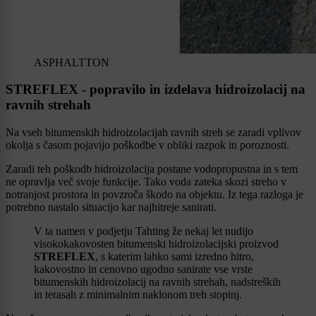
ASPHALTTON
STREFLEX - popravilo in izdelava hidroizolacij na
ravnih strehah
Na vseh bitumenskih hidroizolacijah ravnih streh se zaradi vplivov
okolja s časom pojavijo poškodbe v obliki razpok in poroznosti.
Zaradi teh poškodb hidroizolacija postane vodopropustna in s tem
ne opravlja več svoje funkcije. Tako voda zateka skozi streho v
notranjost prostora in povzroča škodo na objektu. Iz tega razloga je
potrebno nastalo situacijo kar najhitreje sanirati.
V ta namen v podjetju Tahting že nekaj let nudijo
visokokakovosten bitumenski hidroizolacijski proizvod
STREFLEX
, s katerim lahko sami izredno hitro,
kakovostno in cenovno ugodno sanirate vse vrste
bitumenskih hidroizolacij na ravnih strehah, nadstreških
in terasah z minimalnim naklonom treh stopinj.