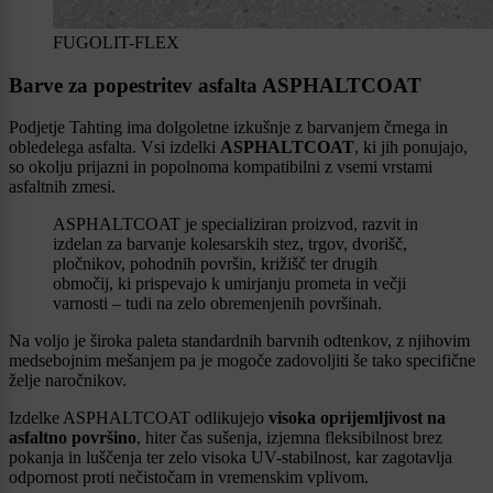
FUGOLIT-FLEX
Barve za popestritev asfalta ASPHALTCOAT
Podjetje Tahting ima dolgoletne izkušnje z barvanjem črnega in
obledelega asfalta. Vsi izdelki
ASPHALTCOAT
, ki jih ponujajo,
so okolju prijazni in popolnoma kompatibilni z vsemi vrstami
asfaltnih zmesi.
ASPHALTCOAT je specializiran proizvod, razvit in
izdelan za barvanje kolesarskih stez, trgov, dvorišč,
pločnikov, pohodnih površin, križišč ter drugih
območij, ki prispevajo k umirjanju prometa in večji
varnosti – tudi na zelo obremenjenih površinah.
Na voljo je široka paleta standardnih barvnih odtenkov, z njihovim
medsebojnim mešanjem pa je mogoče zadovoljiti še tako specifične
želje naročnikov.
Izdelke ASPHALTCOAT odlikujejo
visoka oprijemljivost na
asfaltno površino
, hiter čas sušenja, izjemna fleksibilnost brez
pokanja in luščenja ter zelo visoka UV-stabilnost, kar zagotavlja
odpornost proti nečistočam in vremenskim vplivom.