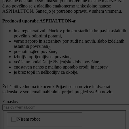
površine odstraniti vso umazanijo in morebitne mastne madeže. Na
čisto površino se z gladilko enakomerno tankoslojno nanese
ASPHALTTON. Sanacijo je potrebno opraviti v suhem vremenu.
Prednosti uporabe ASPHALTTON-a:
ima regenerativni učinek v primeru starih in hrapavih asfaltnih
površin z odprtimi porami,
varno zaporo in zatesnitev por (tudi na novih, slabo izdelanih
asfaltnih površinah),
poenoti izgled površine,
izboljša oprijemljivost površine,
več letno podaljšanje življenjske dobe površine,
enostaven nanos z majhno uporabo orodij in naprav,
je brez topil in neškodljiv za okolje.
Želiš biti vedno na tekočem? Prijavi se na novice in dvakrat
tedensko v svoj email nabiralnik prejmi pregled svežih novic.
E-naslov
CAPTCHA
Nisem robot