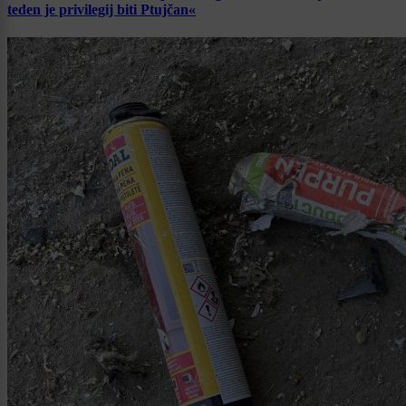
teden je privilegij biti Ptujčan«