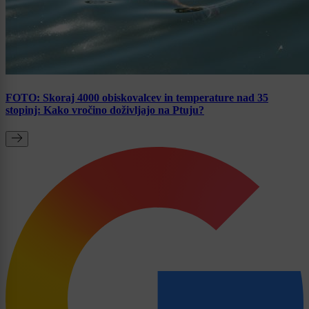
FOTO: Skoraj 4000 obiskovalcev in temperature nad 35
stopinj: Kako vročino doživljajo na Ptuju?