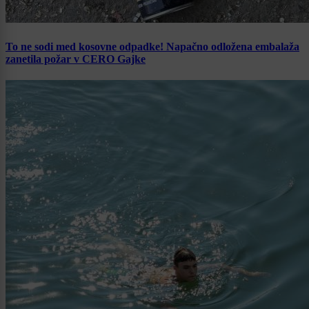
To ne sodi med kosovne odpadke! Napačno odložena embalaža
zanetila požar v CERO Gajke