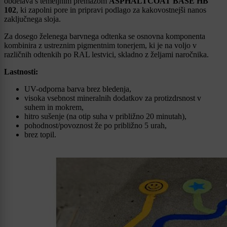
obdelava s temeljnim premazom
ASPHALTCOAT BASE HB
102
, ki zapolni pore in pripravi podlago za kakovostnejši nanos
zaključnega sloja.
Za dosego želenega barvnega odtenka se osnovna komponenta
kombinira z ustreznim pigmentnim tonerjem, ki je na voljo v
različnih odtenkih po RAL lestvici, skladno z željami naročnika.
Lastnosti:
UV-odporna barva brez bledenja,
visoka vsebnost mineralnih dodatkov za protizdrsnost v
suhem in mokrem,
hitro sušenje (na otip suha v približno 20 minutah),
pohodnost/povoznost že po približno 5 urah,
brez topil.