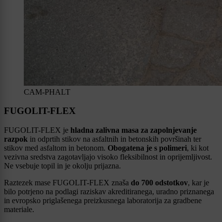
CAM-PHALT
FUGOLIT-FLEX
FUGOLIT-FLEX je
hladna zalivna masa za zapolnjevanje
razpok
in odprtih stikov na asfaltnih in betonskih površinah ter
stikov med asfaltom in betonom.
Obogatena je s polimeri
, ki kot
vezivna sredstva zagotavljajo visoko fleksibilnost in oprijemljivost.
Ne vsebuje topil in je okolju prijazna.
Raztezek mase FUGOLIT-FLEX znaša
do 700 odstotkov
, kar je
bilo potrjeno na podlagi raziskav akreditiranega, uradno priznanega
in evropsko priglašenega preizkusnega laboratorija za gradbene
materiale.