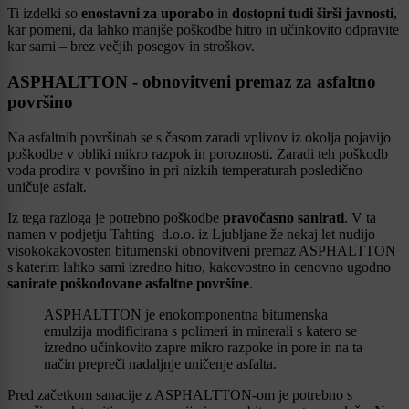
Ti izdelki so
enostavni za uporabo
in
dostopni tudi širši javnosti
,
kar pomeni, da lahko manjše poškodbe hitro in učinkovito odpravite
kar sami – brez večjih posegov in stroškov.
ASPHALTTON - obnovitveni premaz za asfaltno
površino
Na asfaltnih površinah se s časom zaradi vplivov iz okolja pojavijo
poškodbe v obliki mikro razpok in poroznosti. Zaradi teh poškodb
voda prodira v površino in pri nizkih temperaturah posledično
uničuje asfalt.
Iz tega razloga je potrebno poškodbe
pravočasno sanirati
. V ta
namen v podjetju Tahting d.o.o. iz Ljubljane že nekaj let nudijo
visokokakovosten bitumenski obnovitveni premaz ASPHALTTON
s katerim lahko sami izredno hitro, kakovostno in cenovno ugodno
sanirate poškodovane asfaltne površine
.
ASPHALTTON je enokomponentna bitumenska
emulzija modificirana s polimeri in minerali s katero se
izredno učinkovito zapre mikro razpoke in pore in na ta
način prepreči nadaljnje uničenje asfalta.
Pred začetkom sanacije z ASPHALTTON-om je potrebno s