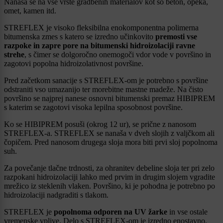
Nanaša se na vse vrste gradbenih materialov kot so beton, opeka,
omet, kamen itd.
STREFLEX je visoko fleksibilna enokomponentna polimerna
bitumenska zmes s katero se izredno učinkovito
premosti vse
razpoke in zapre pore na bitumenski hidroizolaciji ravne
strehe
, s čimer se dolgoročno onemogoči vdor vode v površino in
zagotovi popolna hidroizolativnost površine.
Pred začetkom sanacije s STREFLEX-om je potrebno s površine
odstraniti vso umazanijo ter morebitne mastne madeže. Na čisto
površino se najprej nanese osnovni bitumenski premaz HIBIPREM
s katerim se zagotovi visoka lepilna sposobnost površine.
Ko se HIBIPREM posuši (okrog 12 ur), se prične z nanosom
STREFLEX-a. STREFLEX se nanaša v dveh slojih z valjčkom ali
čopičem. Pred nanosom drugega sloja mora biti prvi sloj popolnoma
suh.
Za povečanje tlačne trdnosti, za ohranitev debeline sloja ter pri zelo
razpokani hidroizolaciji lahko med prvim in drugim slojem vgradite
mrežico iz steklenih vlaken. Površino, ki je pohodna je potrebno po
hidroizolaciji nadgraditi s tlakom.
STREFLEX je
popolnoma odporen na UV žarke
in vse ostale
vremenske vplive. Delo s STREFLEX-om je izredno enostavno,