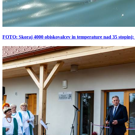
FOTO: Skoraj 4000 obiskovalcev in temperature nad 35 stopinj: 