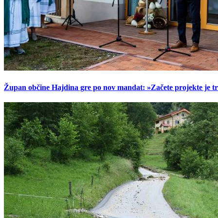
Župan občine Hajdina gre po nov mandat: »Začete projekte je t