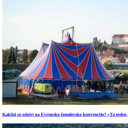
Kakšni so odzivi na Evropsko žonglersko konvencijo? »Ta teden je