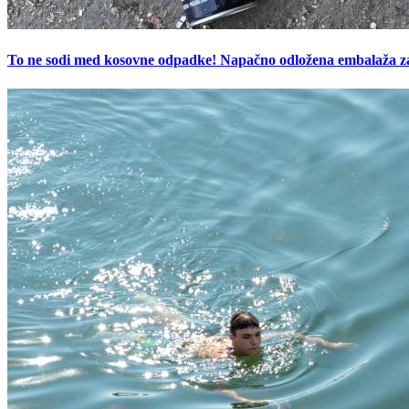
To ne sodi med kosovne odpadke! Napačno odložena embalaža z