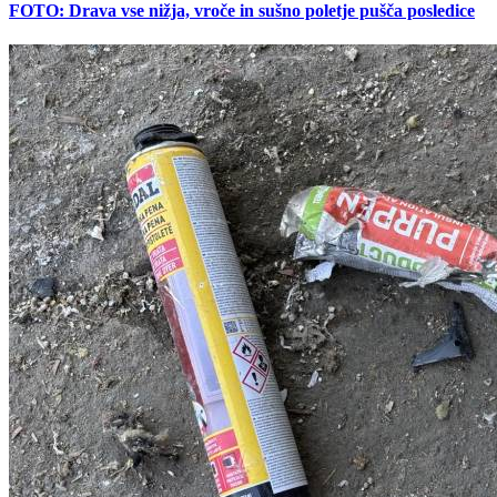
FOTO: Drava vse nižja, vroče in sušno poletje pušča posledice