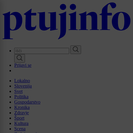
Skip
to
main
content
Prijavi se
Lokalno
Slovenija
Svet
Politika
Gospodarstvo
Kronika
Zdravje
Šport
Kultura
Scena