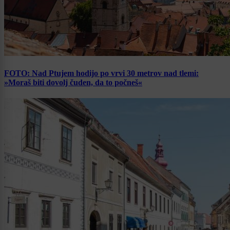
FOTO: Nad Ptujem hodijo po vrvi 30 metrov nad tlemi:
»Moraš biti dovolj čuden, da to počneš«