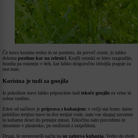
Če travo kosimo redno in ne pustimo, da preveč zraste, jo lahko
deloma
pustimo kar na zelenici
. Krajši ostanki se hitro razgradijo,
hranila pa ostanejo v tleh, kar lahko dolgoročno izboljša pogoje za
rast trate.
Koristna je tudi za gnojila
Iz pokošene trave lahko pripravimo tudi
tekoče gnojilo
za vrtne in
sobne rastline.
Eden od načinov je
priprava s kuhanjem
: v večji star lonec damo
približno tretjino trave in dve tretjini vode, nato vse skupaj zavremo
in kuhamo deset do petnajst minut. Tekočino nato precedimo in
shranimo v plastenko, po možnosti z razpršilom.
Drugi, še preprostejši način pa
ne zahteva kuhanja
. Vedro do dveh