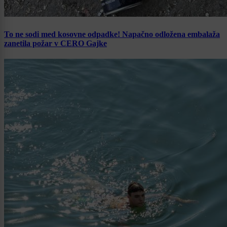
To ne sodi med kosovne odpadke! Napačno odložena embalaža
zanetila požar v CERO Gajke