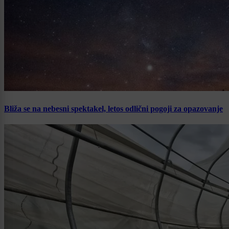
Bliža se na nebesni spektakel, letos odlični pogoji za opazovanje