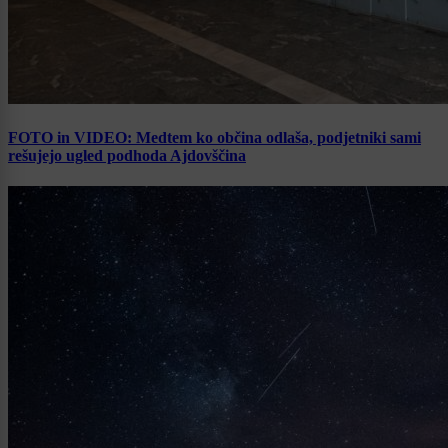
FOTO in VIDEO: Medtem ko občina odlaša, podjetniki sami
rešujejo ugled podhoda Ajdovščina