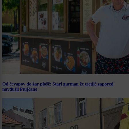
Od čevapov do žar plošč: Stari gurman že tretjič zapored
navdušil Ptujčane