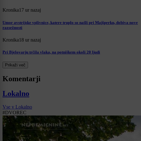
Kronika
17 ur nazaj
Umor avstrijske vplivnice, katere truplo so našli pri Majšperku, dobiva nove
razsežnosti
Kronika
18 ur nazaj
Pri Bjelovarju trčila vlaka, na potniškem okoli 20 ljudi
Prikaži več
Komentarji
Lokalno
Vse v Lokalno
#DVOREC