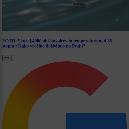
FOTO: Skoraj 4000 obiskovalcev in temperature nad 35
stopinj: Kako vročino doživljajo na Ptuju?