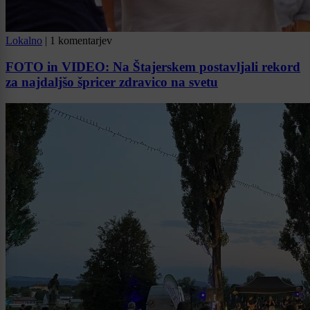
Lokalno
|
1 komentarjev
FOTO in VIDEO: Na Štajerskem postavljali rekord
za najdaljšo špricer zdravico na svetu