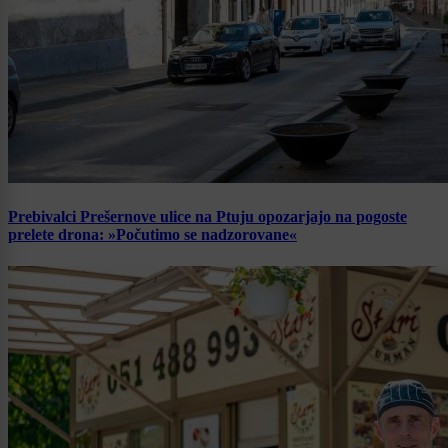
Prebivalci Prešernove ulice na Ptuju opozarjajo na pogoste
prelete drona: »Počutimo se nadzorovane«