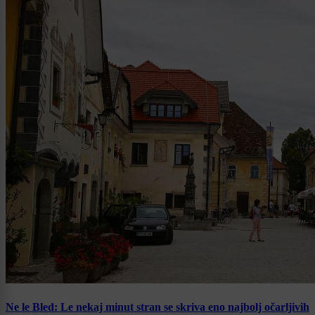
Ne le Bled: Le nekaj minut stran se skriva eno najbolj očarljivih