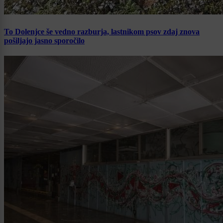
To Dolenjce še vedno razburja, lastnikom psov zdaj znova
pošiljajo jasno sporočilo