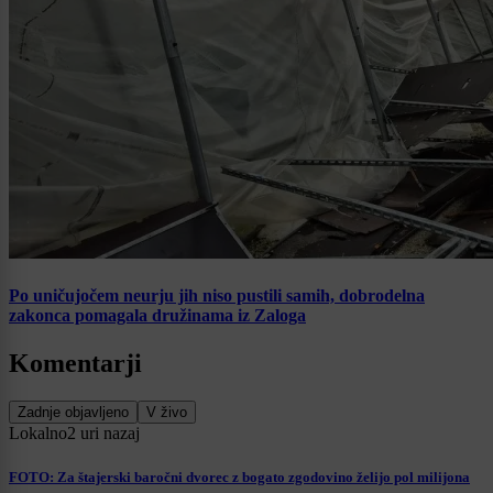
Po uničujočem neurju jih niso pustili samih, dobrodelna
zakonca pomagala družinama iz Zaloga
Komentarji
Zadnje objavljeno
V živo
Lokalno
2 uri nazaj
FOTO: Za štajerski baročni dvorec z bogato zgodovino želijo pol milijona