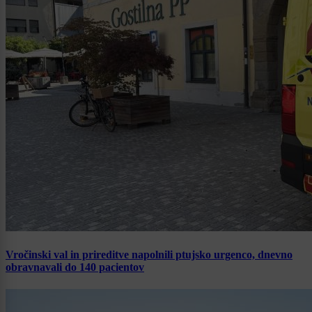
Vročinski val in prireditve napolnili ptujsko urgenco, dnevno
obravnavali do 140 pacientov