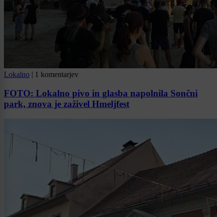
Lokalno
|
1 komentarjev
FOTO: Lokalno pivo in glasba napolnila Sončni
park, znova je zaživel Hmeljfest