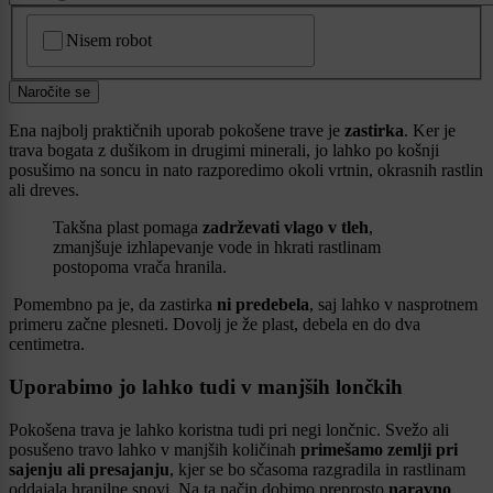
CAPTCHA
Nisem robot
Naročite se
Ena najbolj praktičnih uporab pokošene trave je
zastirka
. Ker je
trava bogata z dušikom in drugimi minerali, jo lahko po košnji
posušimo na soncu in nato razporedimo okoli vrtnin, okrasnih rastlin
ali dreves.
Takšna plast pomaga
zadrževati vlago v tleh
,
zmanjšuje izhlapevanje vode in hkrati rastlinam
postopoma vrača hranila.
Pomembno pa je, da zastirka
ni predebela
, saj lahko v nasprotnem
primeru začne plesneti. Dovolj je že plast, debela en do dva
centimetra.
Uporabimo jo lahko tudi v manjših lončkih
Pokošena trava je lahko koristna tudi pri negi lončnic. Svežo ali
posušeno travo lahko v manjših količinah
primešamo zemlji pri
sajenju ali presajanju
, kjer se bo sčasoma razgradila in rastlinam
oddajala hranilne snovi. Na ta način dobimo preprosto
naravno