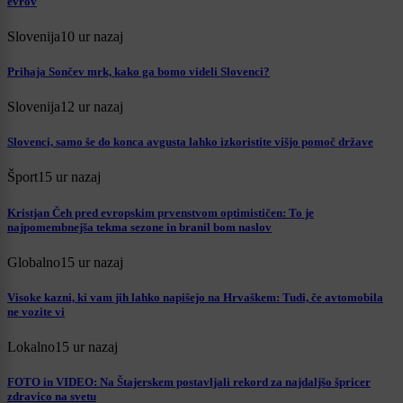
evrov
Slovenija
10 ur nazaj
Prihaja Sončev mrk, kako ga bomo videli Slovenci?
Slovenija
12 ur nazaj
Slovenci, samo še do konca avgusta lahko izkoristite višjo pomoč države
Šport
15 ur nazaj
Kristjan Čeh pred evropskim prvenstvom optimističen: To je
najpomembnejša tekma sezone in branil bom naslov
Globalno
15 ur nazaj
Visoke kazni, ki vam jih lahko napišejo na Hrvaškem: Tudi, če avtomobila
ne vozite vi
Lokalno
15 ur nazaj
FOTO in VIDEO: Na Štajerskem postavljali rekord za najdaljšo špricer
zdravico na svetu