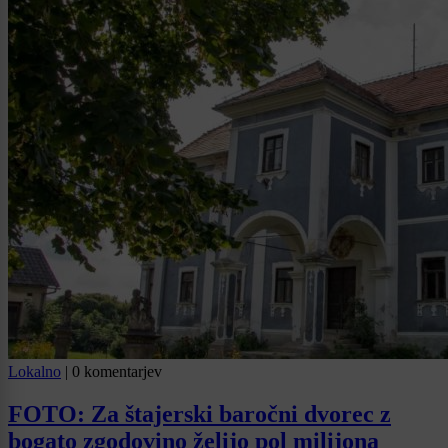
Lokalno
|
0 komentarjev
FOTO: Za štajerski baročni dvorec z
bogato zgodovino želijo pol milijona