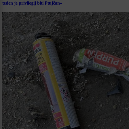
teden je privilegij biti Ptujčan«