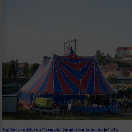
Kakšni so odzivi na Evropsko žonglersko konvencijo? »Ta