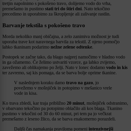
tretjin napolnimo s pokošeno travo, dolijemo vodo do vrha,
premešamo in pustimo
stati tri do štiri dni
. Nato tekočino
precedimo in uporabimo za škropljenje ali zalivanje rastlin.
Barvanje tekstila s pokošeno travo
Morda nekoliko manj običajna, a zelo zanimiva možnost je tudi
uporaba trave kot naravnega barvila za tekstil. Z njeno pomočjo
lahko tkaninam podarimo
nežne zelene odtenke
.
Postopek se začne tako, da blago najprej namočimo v hladno vodo
in ga ožamemo. Če želimo ustvariti vzorce, ga lahko zvijemo,
zavežemo ali oblikujemo po želji. Nato v lonec dodamo
vodo in kis
ter zavremo, saj kis pomaga, da se barva bolje oprime tkanine.
V naslednjem koraku damo
travo na gazo
, jo
povežemo v mošnjiček in potopimo v mešanico vrele
vode in kisa.
Ko trava zbledi, kar traja približno
20 minut
, mošnjiček odstranimo,
v obarvano tekočino pa potopimo oblačilo ali kos blaga. Tkanino
pustimo v tekočini od 30 do 60 minut, pri tem pa jo večkrat
premešamo z leseno žlico, da se barva enakomerno porazdeli.
Daljši čas namakanja praviloma pomeni
intenzivnejši