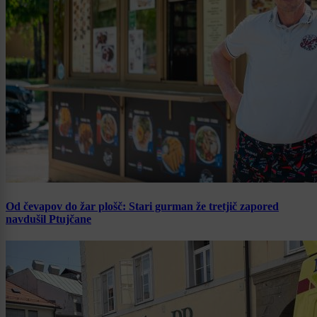
Od čevapov do žar plošč: Stari gurman že tretjič zapored
navdušil Ptujčane