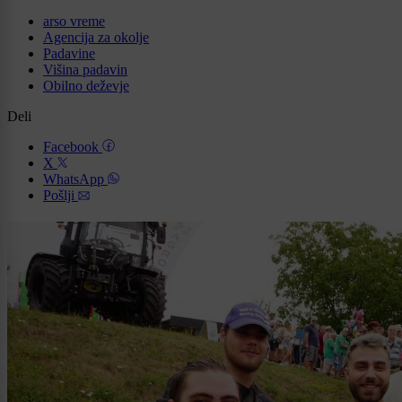
arso vreme
Agencija za okolje
Padavine
Višina padavin
Obilno deževje
Deli
Facebook
X
WhatsApp
Pošlji