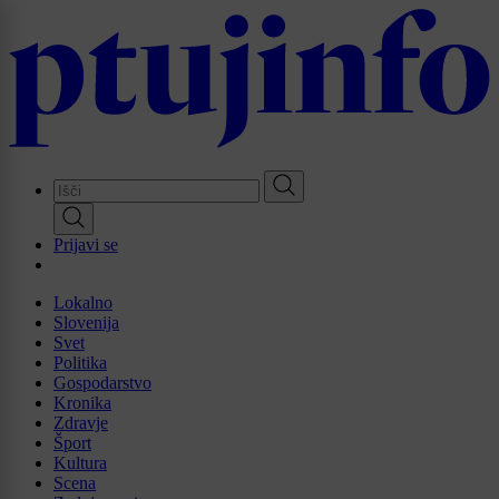
Skip
to
main
content
Prijavi se
Lokalno
Slovenija
Svet
Politika
Gospodarstvo
Kronika
Zdravje
Šport
Kultura
Scena