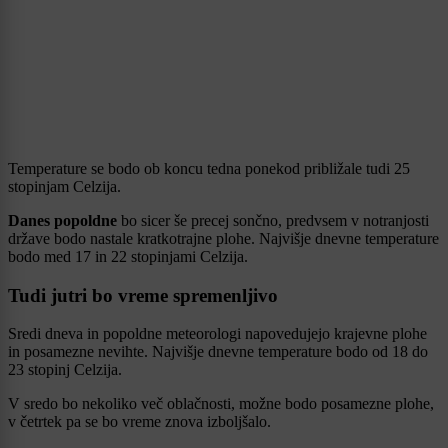
Temperature se bodo ob koncu tedna ponekod približale tudi 25
stopinjam Celzija.
Danes popoldne
bo sicer še precej sončno, predvsem v notranjosti
države bodo nastale kratkotrajne plohe. Najvišje dnevne temperature
bodo med 17 in 22 stopinjami Celzija.
Tudi jutri bo vreme spremenljivo
Sredi dneva in popoldne meteorologi napovedujejo krajevne plohe
in posamezne nevihte. Najvišje dnevne temperature bodo od 18 do
23 stopinj Celzija.
V sredo bo nekoliko več oblačnosti, možne bodo posamezne plohe,
v četrtek pa se bo vreme znova izboljšalo.