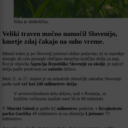
Slika je simbolična.
Veliki traven močno namočil Slovenijo,
kmetje zdaj čakajo na suho vreme.
Minuli teden je po Sloveniji prinesel obilne padavine, ki so marsikje
dosegle ali celo presegle običajno mesečno količino dežja za maj.
Kot je objavila
Agencija Republike Slovenije za okolje
, je največ
dežja padlo predvsem na
zahodu
države.
Med 11. in 17. majem je na nekaterih območjih zahodne Slovenije
padlo tudi
več kot 240 milimetrov dežja
.
V severovzhodnem delu države, tudi v Pomurju, so
količine večinoma znašale med 50 in 80 milimetri.
V
Murski Soboti
je padlo 62
milimetrov
padavin, v
Krajinskem
parku Goričko
49 milimetrov in na območju
Ljutomer
73
milimetrov.