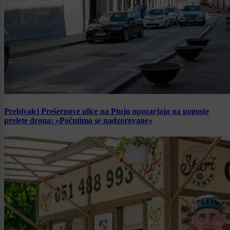
Prebivalci Prešernove ulice na Ptuju opozarjajo na pogoste
prelete drona: »Počutimo se nadzorovane«