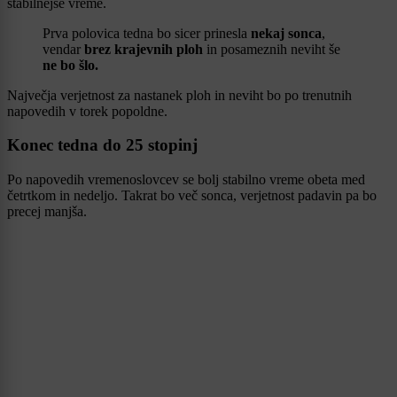
stabilnejše vreme.
Prva polovica tedna bo sicer prinesla
nekaj sonca
,
vendar
brez krajevnih ploh
in posameznih neviht še
ne bo šlo.
Največja verjetnost za nastanek ploh in neviht bo po trenutnih
napovedih v torek popoldne.
Konec tedna do 25 stopinj
Po napovedih vremenoslovcev se bolj stabilno vreme obeta med
četrtkom in nedeljo. Takrat bo več sonca, verjetnost padavin pa bo
precej manjša.