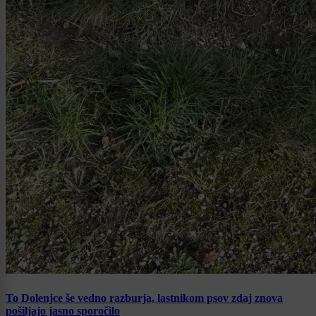
To Dolenjce še vedno razburja, lastnikom psov zdaj znova
pošiljajo jasno sporočilo