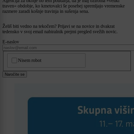
Agencija za okolje ob tem poudarja, da je maj oziroma »veliki
traven« obdobje, ko kmetovalci še posebej spremljajo vremenske
razmere zaradi košnje travinja in sušenja sena.
Želiš biti vedno na tekočem? Prijavi se na novice in dvakrat
tedensko v svoj email nabiralnik prejmi pregled svežih novic.
E-naslov
CAPTCHA
Nisem robot
Naročite se