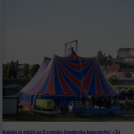
Kakšni so odzivi na Evropsko žonglersko konvencijo? »Ta