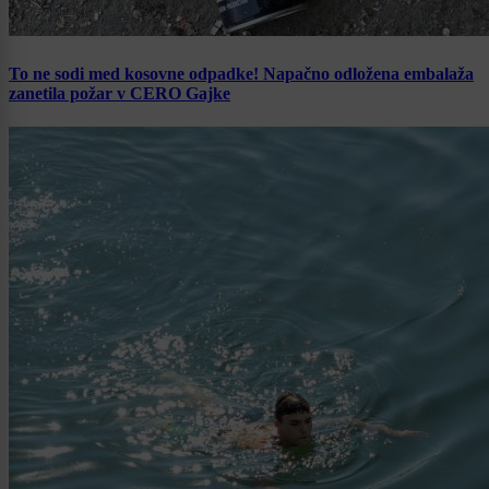
To ne sodi med kosovne odpadke! Napačno odložena embalaža
zanetila požar v CERO Gajke