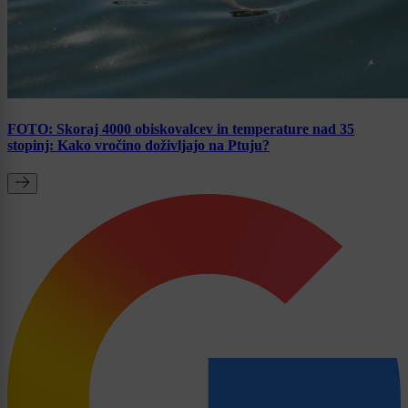
FOTO: Skoraj 4000 obiskovalcev in temperature nad 35
stopinj: Kako vročino doživljajo na Ptuju?