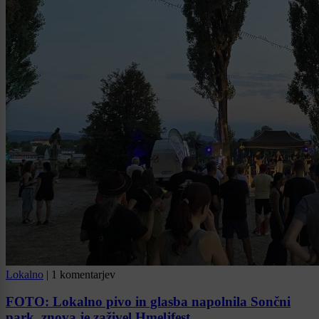
Lokalno
|
1 komentarjev
FOTO: Lokalno pivo in glasba napolnila Sončni
park, znova je zaživel Hmeljfest