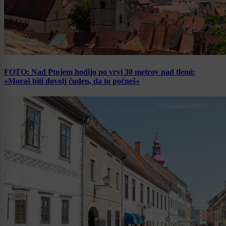
FOTO: Nad Ptujem hodijo po vrvi 30 metrov nad tlemi:
»Moraš biti dovolj čuden, da to počneš«