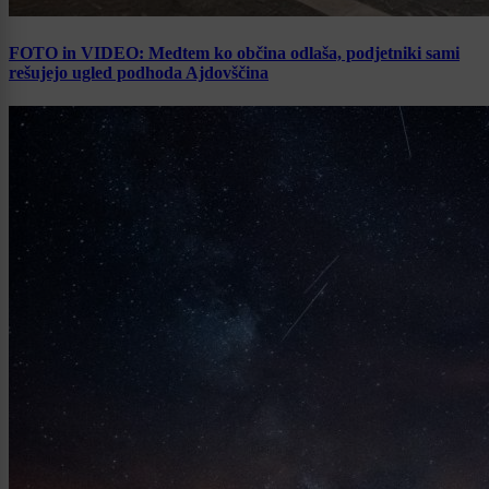
FOTO in VIDEO: Medtem ko občina odlaša, podjetniki sami
rešujejo ugled podhoda Ajdovščina