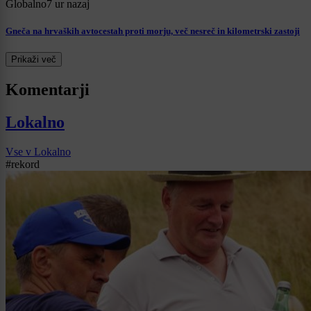
Globalno
7 ur nazaj
Gneča na hrvaških avtocestah proti morju, več nesreč in kilometrski zastoji
Prikaži več
Komentarji
Lokalno
Vse v Lokalno
#rekord