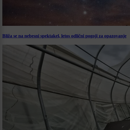
Bliža se na nebesni spektakel, letos odlični pogoji za opazovanje