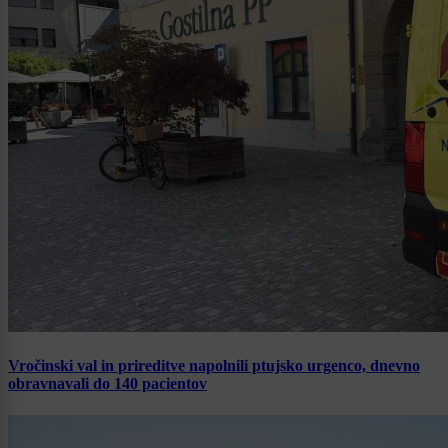
Vročinski val in prireditve napolnili ptujsko urgenco, dnevno
obravnavali do 140 pacientov