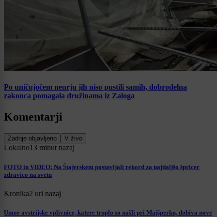
Po uničujočem neurju jih niso pustili samih, dobrodelna
zakonca pomagala družinama iz Zaloga
Komentarji
Zadnje objavljeno
V živo
Lokalno
13 minut nazaj
FOTO in VIDEO: Na Štajerskem postavljali rekord za najdaljšo špricer
zdravico na svetu
Kronika
2 uri nazaj
Umor avstrijske vplivnice, katere truplo so našli pri Majšperku, dobiva nove