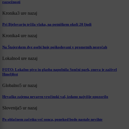
razsežnosti
Kronika
3 ure nazaj
Pri Bjelovarju trčila vlaka, na potniškem okoli 20 ljudi
Kronika
4 ure nazaj
Na Štajerskem dve osebi huje poškodovani v prometnih nesrečah
Lokalno
4 ure nazaj
FOTO: Lokalno pivo in glasba napolnila Sončni park, znova je zaživel
Hmeljfest
Globalno
5 ur nazaj
Hrvaško zajema nevaren vročinski val, izdano najvišje opozorilo
Slovenija
5 ur nazaj
Po oblačnem začetku več sonca, ponekod bodo nastale nevihte