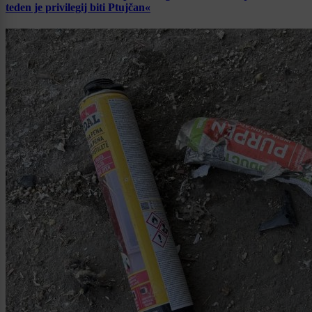
teden je privilegij biti Ptujčan«