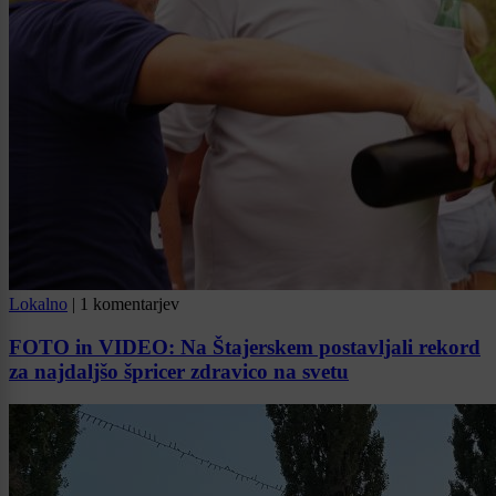
Lokalno
|
1 komentarjev
FOTO in VIDEO: Na Štajerskem postavljali rekord
za najdaljšo špricer zdravico na svetu