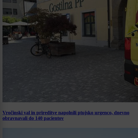
Vročinski val in prireditve napolnili ptujsko urgenco, dnevno
obravnavali do 140 pacientov