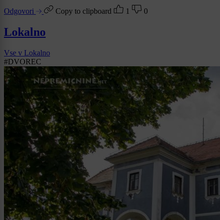
Odgovori
Copy to clipboard
1
0
Lokalno
Vse v Lokalno
#DVOREC