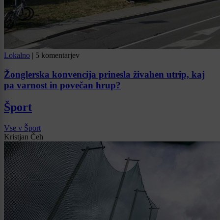
Lokalno
|
5 komentarjev
Žonglerska konvencija prinesla živahen utrip, kaj
pa varnost in povečan hrup?
Šport
Vse v Šport
Kristjan Čeh