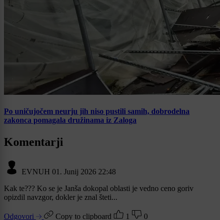
Po uničujočem neurju jih niso pustili samih, dobrodelna
zakonca pomagala družinama iz Zaloga
Komentarji
EVNUH
01. Junij 2026 22:48
Kak te??? Ko se je Janša dokopal oblasti je vedno ceno goriv
opizdil navzgor, dokler je znal šteti...
Odgovori
Copy to clipboard
1
0