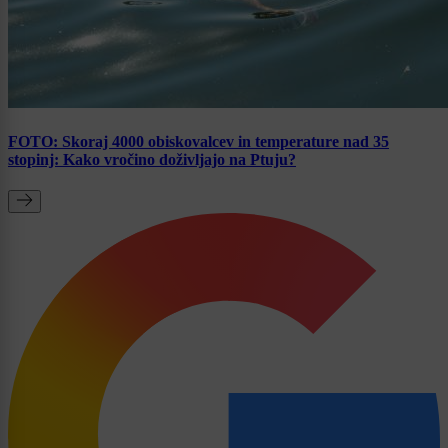
FOTO: Skoraj 4000 obiskovalcev in temperature nad 35
stopinj: Kako vročino doživljajo na Ptuju?