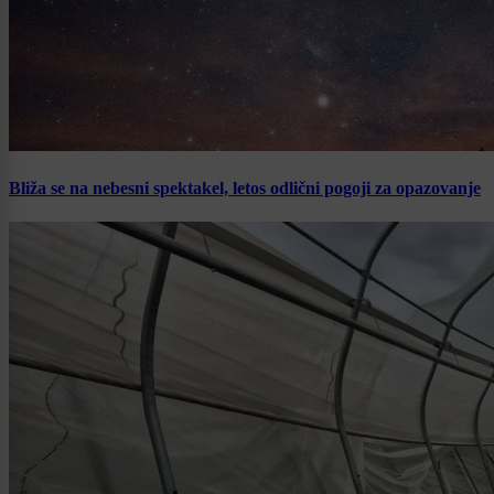
Bliža se na nebesni spektakel, letos odlični pogoji za opazovanje