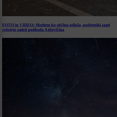
FOTO in VIDEO: Medtem ko občina odlaša, podjetniki sami
rešujejo ugled podhoda Ajdovščina