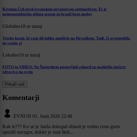
Kristjan Čeh pred evropskim prvenstvom optimističen: To je
najpomembnejša tekma sezone in branil bom naslov
Globalno
18 ur nazaj
Visoke kazni, ki vam jih lahko napišejo na Hrvaškem: Tudi, če avtomobila
ne vozite vi
Lokalno
19 ur nazaj
FOTO in VIDEO: Na Štajerskem postavljali rekord za najdaljšo špricer
zdravico na svetu
Prikaži več
Komentarji
EVNUH
01. Junij 2026 22:48
Kak te??? Ko se je Janša dokopal oblasti je vedno ceno goriv
opizdil navzgor, dokler je znal šteti...