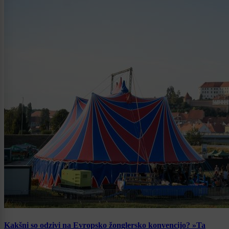
Kakšni so odzivi na Evropsko žonglersko konvencijo? »Ta