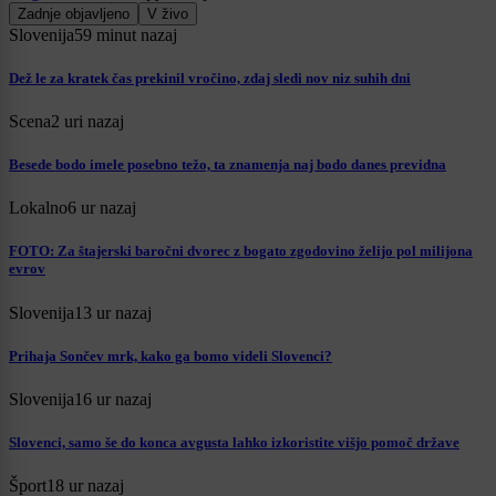
Zadnje objavljeno
V živo
Slovenija
59 minut nazaj
Dež le za kratek čas prekinil vročino, zdaj sledi nov niz suhih dni
Scena
2 uri nazaj
Besede bodo imele posebno težo, ta znamenja naj bodo danes previdna
Lokalno
6 ur nazaj
FOTO: Za štajerski baročni dvorec z bogato zgodovino želijo pol milijona
evrov
Slovenija
13 ur nazaj
Prihaja Sončev mrk, kako ga bomo videli Slovenci?
Slovenija
16 ur nazaj
Slovenci, samo še do konca avgusta lahko izkoristite višjo pomoč države
Šport
18 ur nazaj