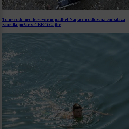
To ne sodi med kosovne odpadke! Napačno odložena embalaža
zanetila požar v CERO Gajke