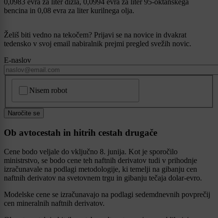
0,0983 evra za liter dizla, 0,0994 evra za liter 95-oktanskega
bencina in 0,08 evra za liter kurilnega olja.
Želiš biti vedno na tekočem? Prijavi se na novice in dvakrat
tedensko v svoj email nabiralnik prejmi pregled svežih novic.
E-naslov
CAPTCHA
Nisem robot
Naročite se
Ob avtocestah in hitrih cestah drugače
Cene bodo veljale do vključno 8. junija. Kot je sporočilo
ministrstvo, se bodo cene teh naftnih derivatov tudi v prihodnje
izračunavale na podlagi metodologije, ki temelji na gibanju cen
naftnih derivatov na svetovnem trgu in gibanju tečaja dolar-evro.
Modelske cene se izračunavajo na podlagi sedemdnevnih povprečij
cen mineralnih naftnih derivatov.