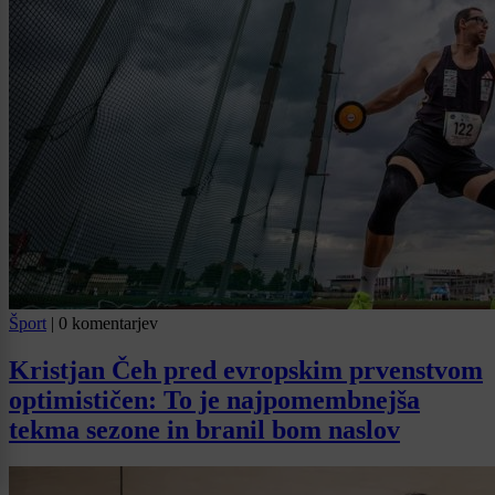
Šport
|
0 komentarjev
Kristjan Čeh pred evropskim prvenstvom
optimističen: To je najpomembnejša
tekma sezone in branil bom naslov