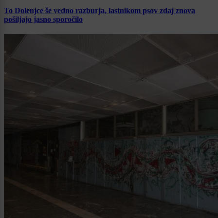
To Dolenjce še vedno razburja, lastnikom psov zdaj znova
pošiljajo jasno sporočilo