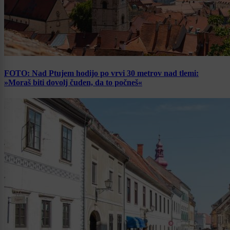
FOTO: Nad Ptujem hodijo po vrvi 30 metrov nad tlemi:
»Moraš biti dovolj čuden, da to počneš«