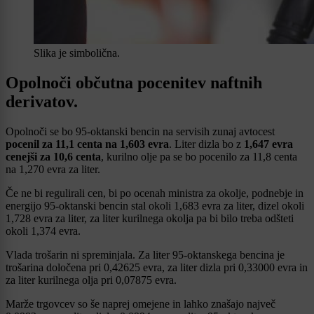
Slika je simbolična.
Opolnoči občutna pocenitev naftnih
derivatov.
Opolnoči se bo 95-oktanski bencin na servisih zunaj avtocest
pocenil za 11,1 centa na 1,603 evra
. Liter dizla bo z
1,647 evra
cenejši za 10,6 centa
, kurilno olje pa se bo pocenilo za 11,8 centa
na 1,270 evra za liter.
Če ne bi regulirali cen, bi po ocenah ministra za okolje, podnebje in
energijo 95-oktanski bencin stal okoli 1,683 evra za liter, dizel okoli
1,728 evra za liter, za liter kurilnega okolja pa bi bilo treba odšteti
okoli 1,374 evra.
Vlada trošarin ni spreminjala. Za liter 95-oktanskega bencina je
trošarina določena pri 0,42625 evra, za liter dizla pri 0,33000 evra in
za liter kurilnega olja pri 0,07875 evra.
Marže trgovcev so še naprej omejene in lahko znašajo največ