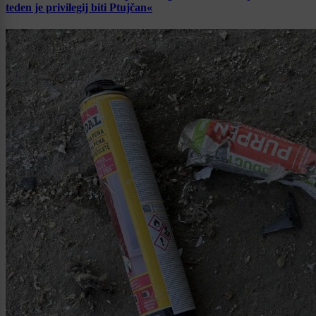
teden je privilegij biti Ptujčan«