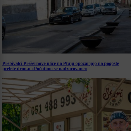
Prebivalci Prešernove ulice na Ptuju opozarjajo na pogoste
prelete drona: »Počutimo se nadzorovane«