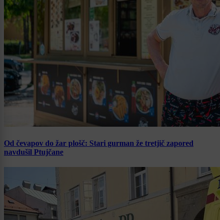
Od čevapov do žar plošč: Stari gurman že tretjič zapored
navdušil Ptujčane