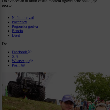
Ob avtocestah in hitrih cestah medtem trgovci cene oblikujejo
prosto.
Naftni derivati
Pocenitev
Pogonska goriva
Bencin
Dizel
Deli
Facebook
X
WhatsApp
Pošlji