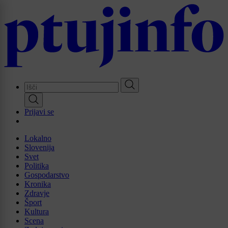
Skip
to
main
content
Prijavi se
Lokalno
Slovenija
Svet
Politika
Gospodarstvo
Kronika
Zdravje
Šport
Kultura
Scena