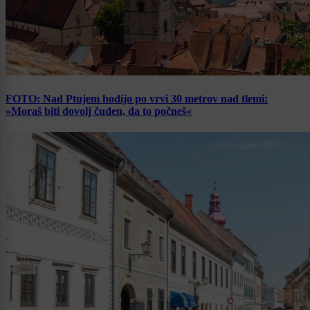
FOTO: Nad Ptujem hodijo po vrvi 30 metrov nad tlemi:
»Moraš biti dovolj čuden, da to počneš«