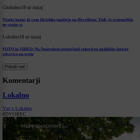
Globalno
18 ur nazaj
Visoke kazni, ki vam jih lahko napišejo na Hrvaškem: Tudi, če avtomobila
ne vozite vi
Lokalno
18 ur nazaj
FOTO in VIDEO: Na Štajerskem postavljali rekord za najdaljšo špricer
zdravico na svetu
Prikaži več
Komentarji
Lokalno
Vse v Lokalno
#DVOREC