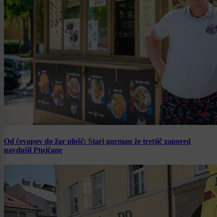
Od čevapov do žar plošč: Stari gurman že tretjič zapored
navdušil Ptujčane