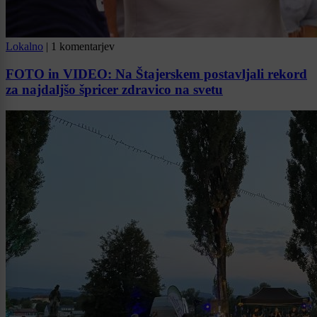
Lokalno
|
1 komentarjev
FOTO in VIDEO: Na Štajerskem postavljali rekord
za najdaljšo špricer zdravico na svetu