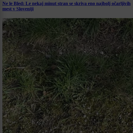
Ne le Bled: Le nekaj minut stran se skriva eno najbolj očarljivih
mest v Sloveniji