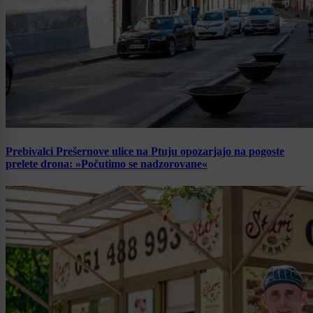
Prebivalci Prešernove ulice na Ptuju opozarjajo na pogoste
prelete drona: »Počutimo se nadzorovane«