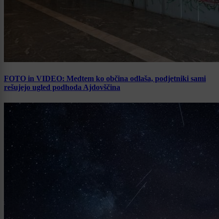
FOTO in VIDEO: Medtem ko občina odlaša, podjetniki sami
rešujejo ugled podhoda Ajdovščina