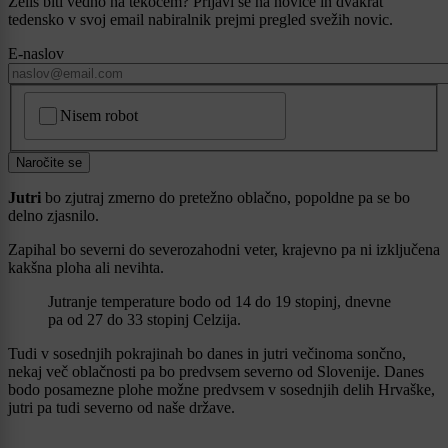
Želiš biti vedno na tekočem? Prijavi se na novice in dvakrat
tedensko v svoj email nabiralnik prejmi pregled svežih novic.
E-naslov
CAPTCHA
Nisem robot
Naročite se
Jutri
bo zjutraj zmerno do pretežno oblačno, popoldne pa se bo
delno zjasnilo.
Zapihal bo severni do severozahodni veter, krajevno pa ni izključena
kakšna ploha ali nevihta.
Jutranje temperature bodo od 14 do 19 stopinj, dnevne
pa od 27 do 33 stopinj Celzija.
Tudi v sosednjih pokrajinah bo danes in jutri večinoma sončno,
nekaj več oblačnosti pa bo predvsem severno od Slovenije. Danes
bodo posamezne plohe možne predvsem v sosednjih delih Hrvaške,
jutri pa tudi severno od naše države.