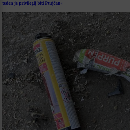
teden je privilegij biti Ptujčan«