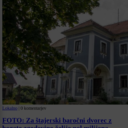
Lokalno
|
0 komentarjev
FOTO: Za štajerski baročni dvorec z
bogato zgodovino želijo pol milijona