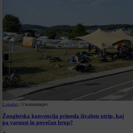
Lokalno
|
5 komentarjev
Žonglerska konvencija prinesla živahen utrip, kaj
pa varnost in povečan hrup?