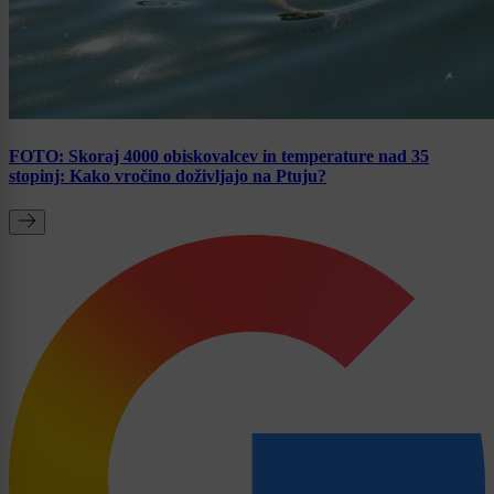
FOTO: Skoraj 4000 obiskovalcev in temperature nad 35
stopinj: Kako vročino doživljajo na Ptuju?