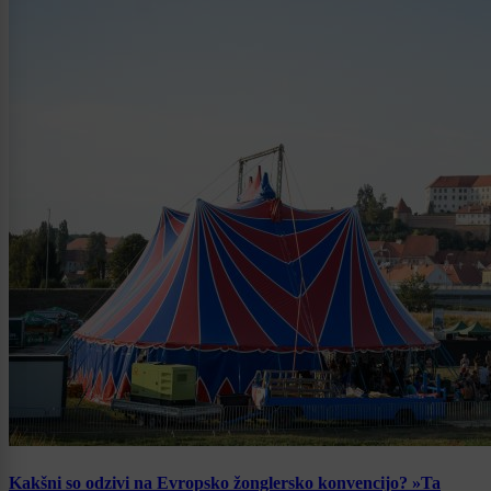
Kakšni so odzivi na Evropsko žonglersko konvencijo? »Ta