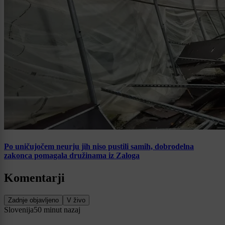
Po uničujočem neurju jih niso pustili samih, dobrodelna
zakonca pomagala družinama iz Zaloga
Komentarji
Zadnje objavljeno
V živo
Slovenija
50 minut nazaj