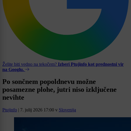
Želite biti vedno na tekočem?
Izberi Ptujinfo kot prednostni vir
na Googlu.
Po sončnem popoldnevu možne
posamezne plohe, jutri niso izključene
nevihte
Ptujinfo
|
7. julij 2026 17:00
v
Slovenija