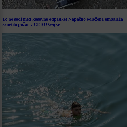
To ne sodi med kosovne odpadke! Napačno odložena embalaža
zanetila požar v CERO Gajke