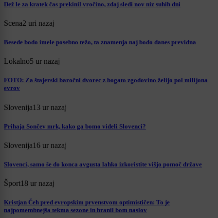
Dež le za kratek čas prekinil vročino, zdaj sledi nov niz suhih dni
Scena
2 uri nazaj
Besede bodo imele posebno težo, ta znamenja naj bodo danes previdna
Lokalno
5 ur nazaj
FOTO: Za štajerski baročni dvorec z bogato zgodovino želijo pol milijona
evrov
Slovenija
13 ur nazaj
Prihaja Sončev mrk, kako ga bomo videli Slovenci?
Slovenija
16 ur nazaj
Slovenci, samo še do konca avgusta lahko izkoristite višjo pomoč države
Šport
18 ur nazaj
Kristjan Čeh pred evropskim prvenstvom optimističen: To je
najpomembnejša tekma sezone in branil bom naslov