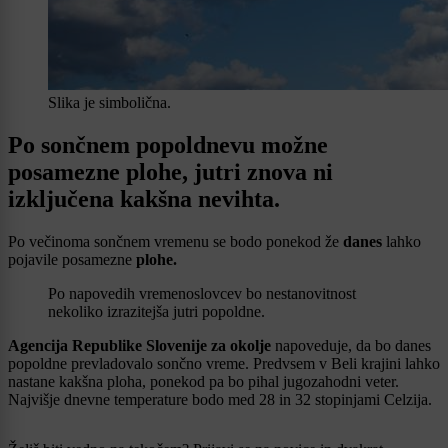
Slika je simbolična.
Po sončnem popoldnevu možne
posamezne plohe, jutri znova ni
izključena kakšna nevihta.
Po večinoma sončnem vremenu se bodo ponekod že
danes
lahko
pojavile posamezne
plohe.
Po napovedih vremenoslovcev bo nestanovitnost
nekoliko izrazitejša jutri popoldne.
Agencija Republike Slovenije za okolje
napoveduje, da bo danes
popoldne prevladovalo sončno vreme. Predvsem v Beli krajini lahko
nastane kakšna ploha, ponekod pa bo pihal jugozahodni veter.
Najvišje dnevne temperature bodo med 28 in 32 stopinjami Celzija.