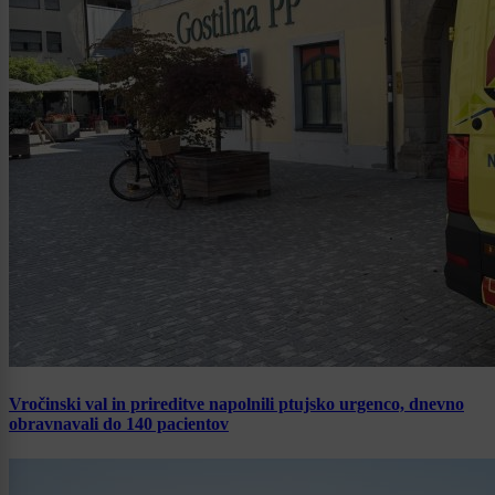
Vročinski val in prireditve napolnili ptujsko urgenco, dnevno
obravnavali do 140 pacientov