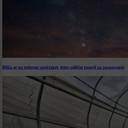
Bliža se na nebesni spektakel, letos odlični pogoji za opazovanje