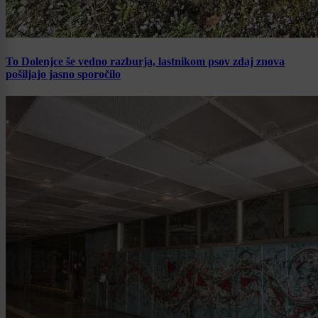
To Dolenjce še vedno razburja, lastnikom psov zdaj znova
pošiljajo jasno sporočilo