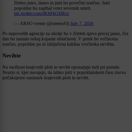
Dobro jutro, danes in jutri bo povečini sončno. Jutri
popoldne bo zapihal veter severnih smeri.
pic.twitter.com/fKbFkGHKrc
— ARSO vreme (@meteoSI)
July 7, 2026
Po napovedih agencije za okolje bo v četrtek sprva precej jasno, čez
dan bo nastalo nekaj kopaste oblačnosti. V petek bo večinoma
sončno, popoldne pa ni izključena kakšna vročinska nevihta.
Nevihte
Na možnost krajevnih ploh in neviht opozarjajo tudi pri portalu
Neurje.si
, kjer navajajo, da lahko jutri v popoldanskem času znova
pričakujemo nastanek krajevnih ploh in neviht.