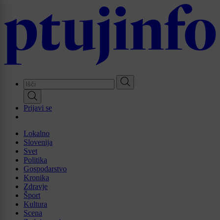
Skip
to
main
content
Prijavi se
Lokalno
Slovenija
Svet
Politika
Gospodarstvo
Kronika
Zdravje
Šport
Kultura
Scena