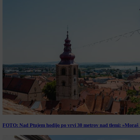
FOTO: Nad Ptujem hodijo po vrvi 30 metrov nad tlemi: »Moraš bi