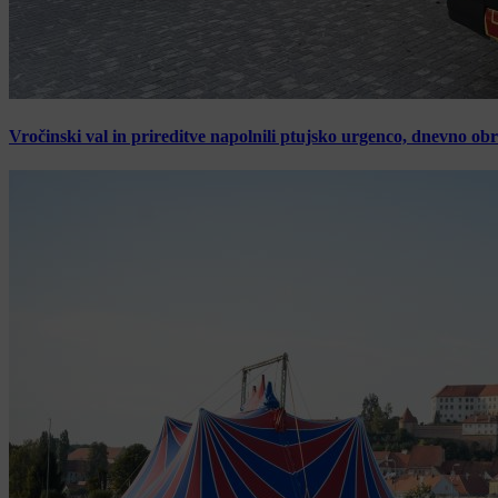
Vročinski val in prireditve napolnili ptujsko urgenco, dnevno ob