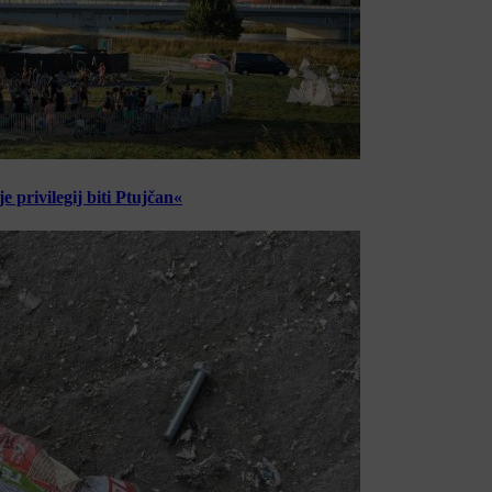
 privilegij biti Ptujčan«