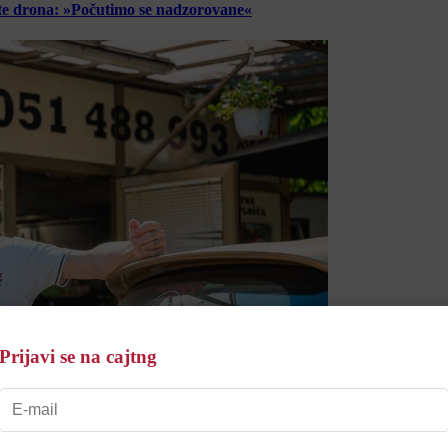
lete drona: »Počutimo se nadzorovane«
Prijavi se na cajtng