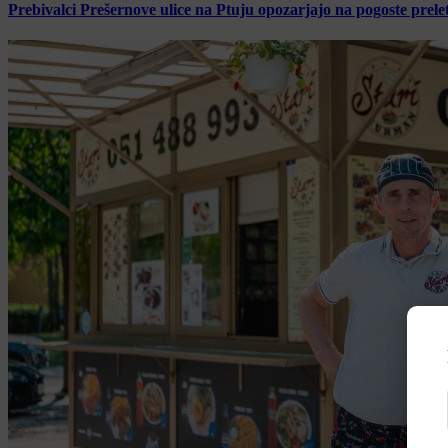
Prebivalci Prešernove ulice na Ptuju opozarjajo na pogoste pre