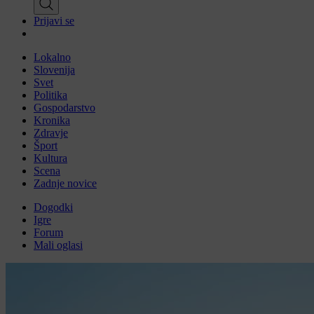
Prijavi se
Lokalno
Slovenija
Svet
Politika
Gospodarstvo
Kronika
Zdravje
Šport
Kultura
Scena
Zadnje novice
Dogodki
Igre
Forum
Mali oglasi