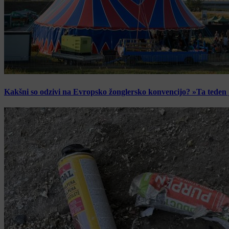
Kakšni so odzivi na Evropsko žonglersko konvencijo? »Ta teden je