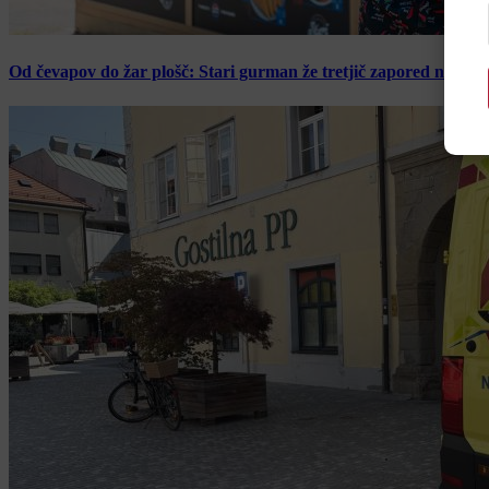
Od čevapov do žar plošč: Stari gurman že tretjič zapored navduš