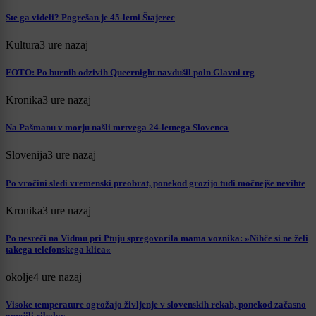
Ste ga videli? Pogrešan je 45-letni Štajerec
Kultura
3 ure nazaj
FOTO: Po burnih odzivih Queernight navdušil poln Glavni trg
Kronika
3 ure nazaj
Na Pašmanu v morju našli mrtvega 24-letnega Slovenca
Slovenija
3 ure nazaj
Po vročini sledi vremenski preobrat, ponekod grozijo tudi močnejše nevihte
Kronika
3 ure nazaj
Po nesreči na Vidmu pri Ptuju spregovorila mama voznika: »Nihče si ne želi
takega telefonskega klica«
okolje
4 ure nazaj
Visoke temperature ogrožajo življenje v slovenskih rekah, ponekod začasno
omejili ribolov