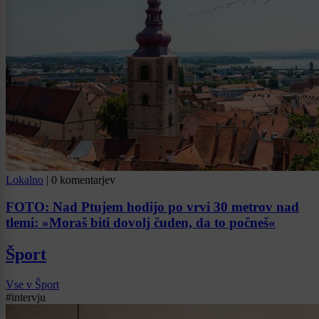
Lokalno
|
0 komentarjev
FOTO: Nad Ptujem hodijo po vrvi 30 metrov nad
tlemi: »Moraš biti dovolj čuden, da to počneš«
Šport
Vse v Šport
#intervju