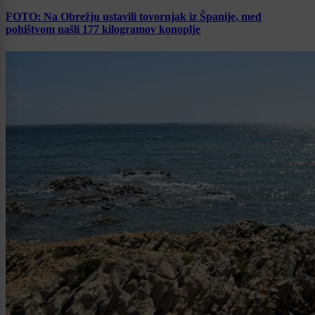
FOTO: Na Obrežju ustavili tovornjak iz Španije, med
pohištvom našli 177 kilogramov konoplje