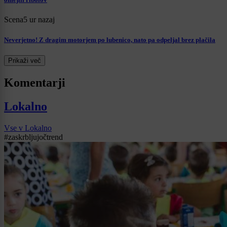
Scena
5 ur nazaj
Neverjetno! Z dragim motorjem po lubenico, nato pa odpeljal brez plačila
Prikaži več
Komentarji
Lokalno
Vse v Lokalno
#zaskrbljujočtrend