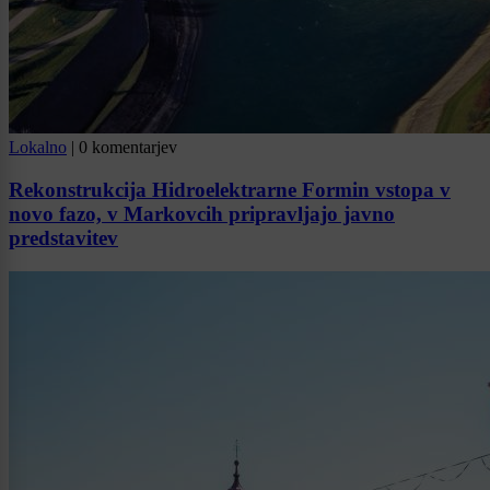
Lokalno
|
0 komentarjev
Rekonstrukcija Hidroelektrarne Formin vstopa v
novo fazo, v Markovcih pripravljajo javno
predstavitev