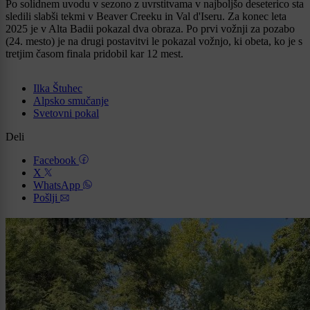
Po solidnem uvodu v sezono z uvrstitvama v najboljšo deseterico sta
sledili slabši tekmi v Beaver Creeku in Val d'Iseru. Za konec leta
2025 je v Alta Badii pokazal dva obraza. Po prvi vožnji za pozabo
(24. mesto) je na drugi postavitvi le pokazal vožnjo, ki obeta, ko je s
tretjim časom finala pridobil kar 12 mest.
Ilka Štuhec
Alpsko smučanje
Svetovni pokal
Deli
Facebook
X
WhatsApp
Pošlji