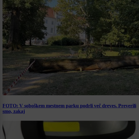
FOTO: V soboškem mestnem parku podrli več dreves. Preverili
smo, zakaj