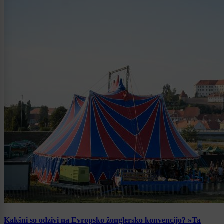
Kakšni so odzivi na Evropsko žonglersko konvencijo? »Ta