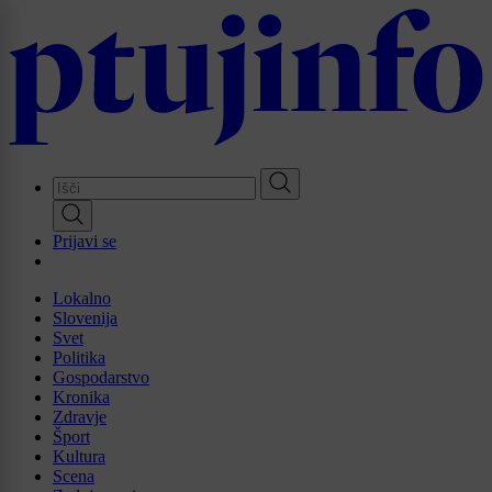
Skip
to
main
content
Prijavi se
Lokalno
Slovenija
Svet
Politika
Gospodarstvo
Kronika
Zdravje
Šport
Kultura
Scena