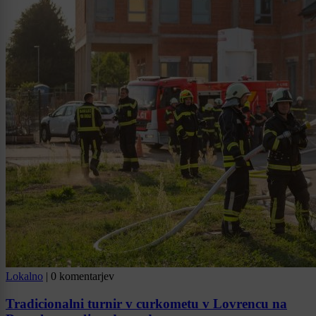
Lokalno
|
0 komentarjev
Tradicionalni turnir v curkometu v Lovrencu na