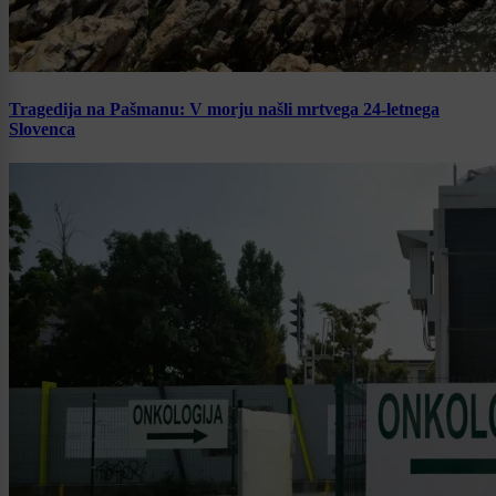
Tragedija na Pašmanu: V morju našli mrtvega 24-letnega
Slovenca