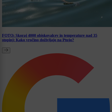
FOTO: Skoraj 4000 obiskovalcev in temperature nad 35
stopinj: Kako vročino doživljajo na Ptuju?