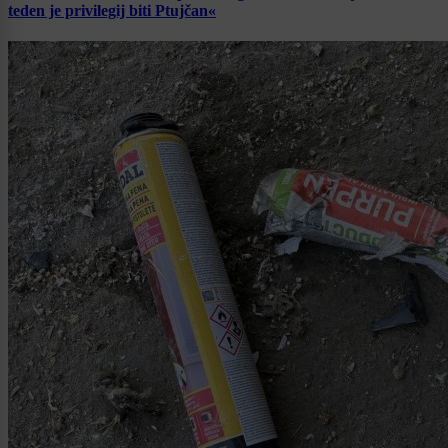
teden je privilegij biti Ptujčan«