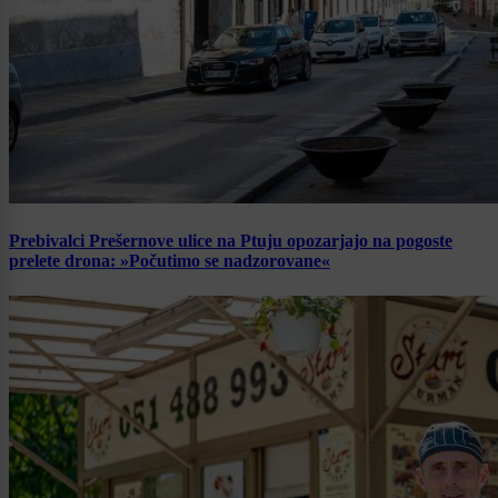
Prebivalci Prešernove ulice na Ptuju opozarjajo na pogoste
prelete drona: »Počutimo se nadzorovane«