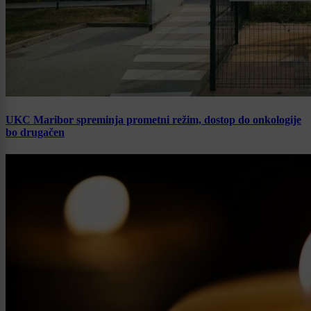
UKC Maribor spreminja prometni režim, dostop do onkologije
bo drugačen