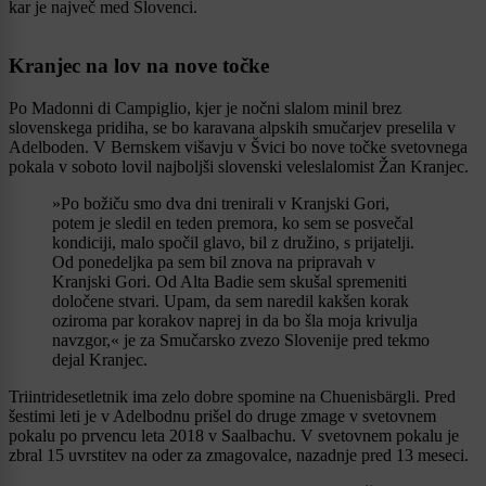
kar je največ med Slovenci.
Kranjec na lov na nove točke
Po Madonni di Campiglio, kjer je nočni slalom minil brez
slovenskega pridiha, se bo karavana alpskih smučarjev preselila v
Adelboden. V Bernskem višavju v Švici bo nove točke svetovnega
pokala v soboto lovil najboljši slovenski veleslalomist Žan Kranjec.
»Po božiču smo dva dni trenirali v Kranjski Gori,
potem je sledil en teden premora, ko sem se posvečal
kondiciji, malo spočil glavo, bil z družino, s prijatelji.
Od ponedeljka pa sem bil znova na pripravah v
Kranjski Gori. Od Alta Badie sem skušal spremeniti
določene stvari. Upam, da sem naredil kakšen korak
oziroma par korakov naprej in da bo šla moja krivulja
navzgor,« je za Smučarsko zvezo Slovenije pred tekmo
dejal Kranjec.
Triintridesetletnik ima zelo dobre spomine na Chuenisbärgli. Pred
šestimi leti je v Adelbodnu prišel do druge zmage v svetovnem
pokalu po prvencu leta 2018 v Saalbachu. V svetovnem pokalu je
zbral 15 uvrstitev na oder za zmagovalce, nazadnje pred 13 meseci.