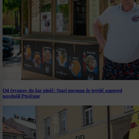
Od čevapov do žar plošč: Stari gurman že tretjič zapored
navdušil Ptujčane