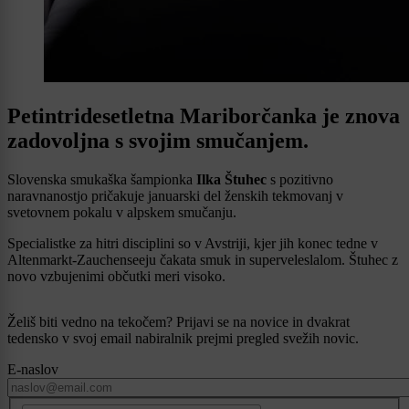
Petintridesetletna Mariborčanka je znova
zadovoljna s svojim smučanjem.
Slovenska smukaška šampionka
Ilka Štuhec
s pozitivno
naravnanostjo pričakuje januarski del ženskih tekmovanj v
svetovnem pokalu v alpskem smučanju.
Specialistke za hitri disciplini so v Avstriji, kjer jih konec tedne v
Altenmarkt-Zauchenseeju čakata smuk in superveleslalom. Štuhec z
novo vzbujenimi občutki meri visoko.
Želiš biti vedno na tekočem? Prijavi se na novice in dvakrat
tedensko v svoj email nabiralnik prejmi pregled svežih novic.
E-naslov