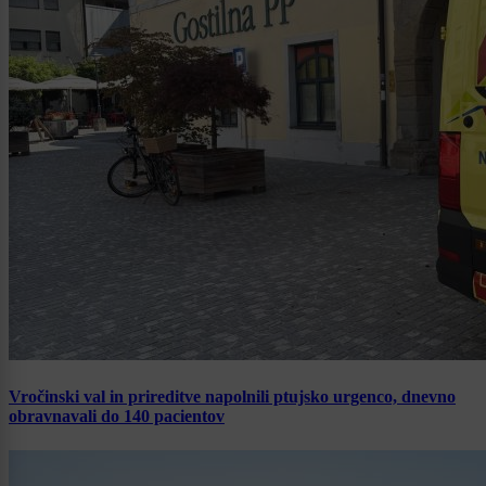
Vročinski val in prireditve napolnili ptujsko urgenco, dnevno
obravnavali do 140 pacientov