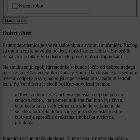
CAPTCHA
Nisem robot
Naročite se
Dobri obeti
Petintridesetletnica je znova zadovoljna s svojim smučanjem. Razlog
za optimizem je navdušujoč decembrski konec tedna v Savojskih
Alpah, ko je bila v Val d'Iseru celo povsem blizu stopničkam.
Na smuku so jo zgolj štiri stotinke sekunde ločile od delitve tretjega
mesta z ameriško veteranko Lindsey Vonn. Dan kasneje je s sedmim
mestom odpeljala svoj najboljši superveleslalom v zadnjih sedmih
letih. Po Val d'Iseru je sledil božično-novoletni premor.
»Obeti so dobri. V Zauchenseeju ostaja cilj dan po dan
smučati dobro, kar pomeni tudi smučati hitro in uživati,
tako kot sem na vseh tekmah do zdaj in verjamem, da
se lahko tudi zelo dobro izide,« je za slovenske medije
iz Avstrije sporočila dvakratna smukaška svetovna
prvakinja.
Praznični čas je preživela doma. V tem času je prebolela virozo.