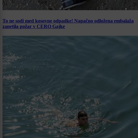
To ne sodi med kosovne odpadke! Napačno odložena embalaža
zanetila požar v CERO Gajke