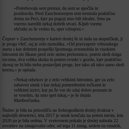
»Potrebovala sem premor, da sem se spočila in
pozdravila. Pred Zauchenseejem sem trenirala praktično
doma na Peci, kjer pa pogoji niso bili idealni. Smo pa
vseeno naredili nekaj dobrih stvari. Kljub vsemu
občutki so še vedno tu, spet vzbujeni.«
Čeprav v Zauchenseeju v karieri doslej še ni stala na stopničkah, ji
je proga všeč, saj je zelo raznolika. »Od pravzaprav vrhunskega
starta s kar dobrimi pospeški športnega avtomobila in visokimi
hitrostmi do šikane pred zelo strmo prelomnico, potem sledi dolga
ravnina, dva velika skoka in potem ovinki v gozdu, kjer praktično
skoraj ne bi bilo treba postavljati proge, ker tako ali tako samo sledi
terenu,« je opisala.
»Nekaj odsekov je z zelo velikimi hitrostmi, gre za zelo
zabaven smuk s kar nekaj pomembnimi točkami in
velikimi izzivi, kar pa že vse do zdaj dobro poznam in
se veselim, da smo spet tukaj,« je še dejala
Mariborčanka.
Štuhec je bila na prizorišču na Solnograškem doslej dvakrat v
najboljši deseterici, leta 2017 je smuk končala na petem mestu, leta
2020 pa je bila sedma. V svetovnem pokalu je doslej nabrala 22
uvrstitev na zmagovalni oder, od tega 11 zmag, sedem na smukih,