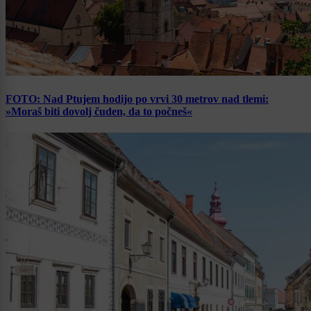
FOTO: Nad Ptujem hodijo po vrvi 30 metrov nad tlemi:
»Moraš biti dovolj čuden, da to počneš«