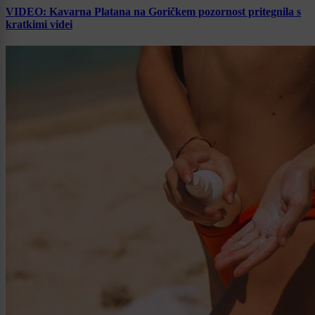
VIDEO: Kavarna Platana na Goričkem pozornost pritegnila s
kratkimi videi