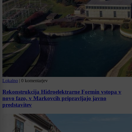
Lokalno
|
0 komentarjev
Rekonstrukcija Hidroelektrarne Formin vstopa v
novo fazo, v Markovcih pripravljajo javno
predstavitev