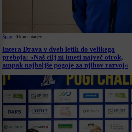
Šport
|
0 komentarjev
Intera Drava v dveh letih do velikega
preboja: »Naš cilj ni imeti največ otrok,
ampak najboljše pogoje za njihov razvoj«