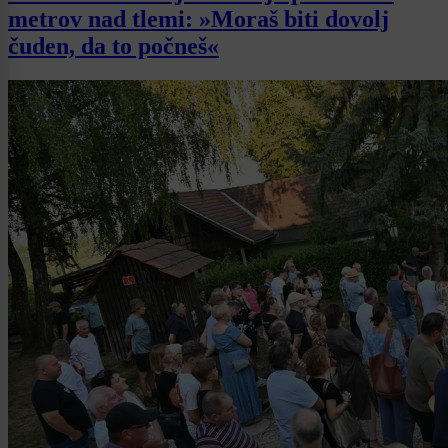
metrov nad tlemi: »Moraš biti dovolj
čuden, da to počneš«