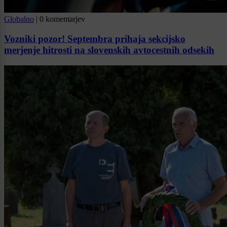
Globalno
|
0 komentarjev
Vozniki pozor! Septembra prihaja sekcijsko
merjenje hitrosti na slovenskih avtocestnih odsekih