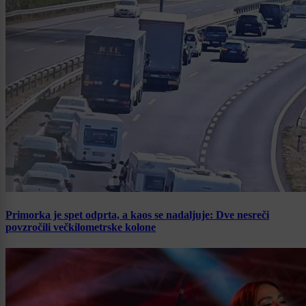
Primorka je spet odprta, a kaos se nadaljuje: Dve nesreči
povzročili večkilometrske kolone