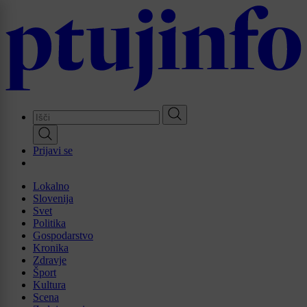
Skip
to
main
content
Prijavi se
Lokalno
Slovenija
Svet
Politika
Gospodarstvo
Kronika
Zdravje
Šport
Kultura
Scena