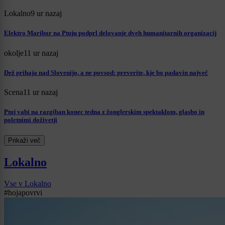
Lokalno
9 ur nazaj
Elektro Maribor na Ptuju podprl delovanje dveh humanitarnih organizacij
okolje
11 ur nazaj
Dež prihaja nad Slovenijo, a ne povsod: preverite, kje bo padavin največ
Scena
11 ur nazaj
Ptuj vabi na razgiban konec tedna z žonglerskim spektaklom, glasbo in
poletnimi doživetji
Prikaži več
Lokalno
Vse v Lokalno
#hojapovrvi