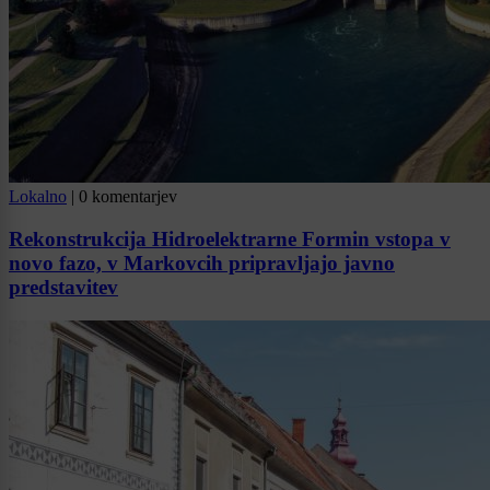
Lokalno
|
0 komentarjev
Rekonstrukcija Hidroelektrarne Formin vstopa v
novo fazo, v Markovcih pripravljajo javno
predstavitev