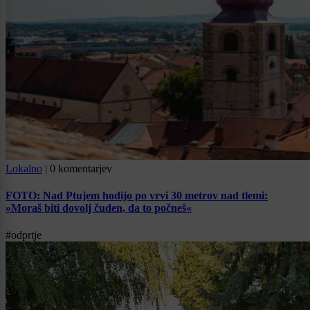
Lokalno
|
0 komentarjev
FOTO: Nad Ptujem hodijo po vrvi 30 metrov nad tlemi:
»Moraš biti dovolj čuden, da to počneš«
#odprtje