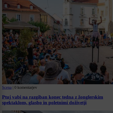
Scena
|
0 komentarjev
Ptuj vabi na razgiban konec tedna z žonglerskim
spektaklom, glasbo in poletnimi doživetji