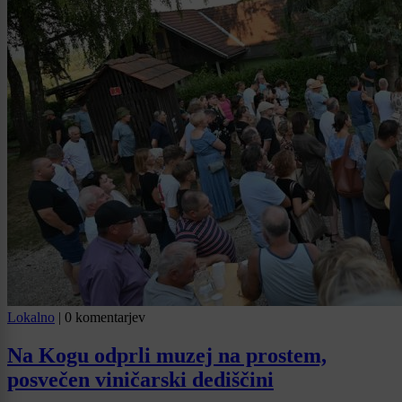
Lokalno
|
0 komentarjev
Na Kogu odprli muzej na prostem,
posvečen viničarski dediščini