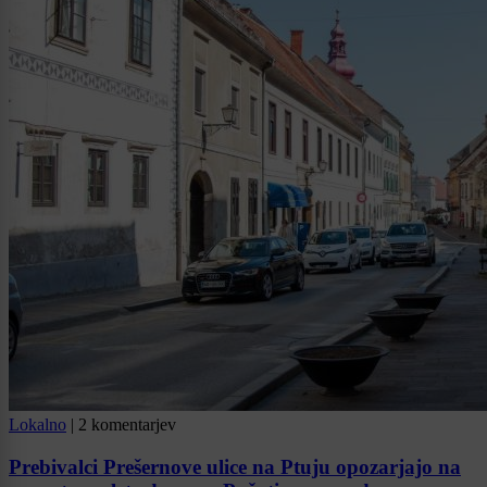
Lokalno
|
2 komentarjev
Prebivalci Prešernove ulice na Ptuju opozarjajo na