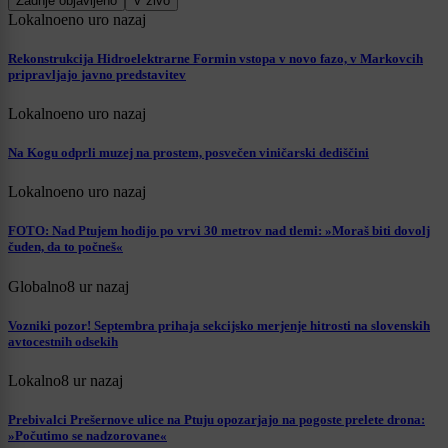
Zadnje objavljeno
V živo
Lokalno
eno uro nazaj
Rekonstrukcija Hidroelektrarne Formin vstopa v novo fazo, v Markovcih
pripravljajo javno predstavitev
Lokalno
eno uro nazaj
Na Kogu odprli muzej na prostem, posvečen viničarski dediščini
Lokalno
eno uro nazaj
FOTO: Nad Ptujem hodijo po vrvi 30 metrov nad tlemi: »Moraš biti dovolj
čuden, da to počneš«
Globalno
8 ur nazaj
Vozniki pozor! Septembra prihaja sekcijsko merjenje hitrosti na slovenskih
avtocestnih odsekih
Lokalno
8 ur nazaj
Prebivalci Prešernove ulice na Ptuju opozarjajo na pogoste prelete drona:
»Počutimo se nadzorovane«