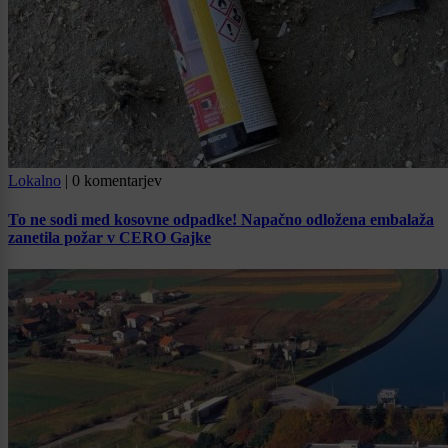
Lokalno
|
0 komentarjev
To ne sodi med kosovne odpadke! Napačno odložena embalaža
zanetila požar v CERO Gajke