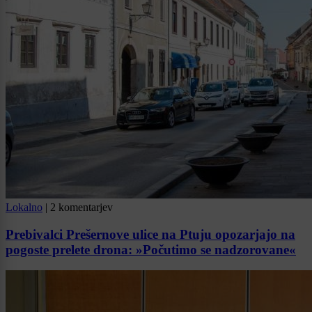
Lokalno
|
2 komentarjev
Prebivalci Prešernove ulice na Ptuju opozarjajo na
pogoste prelete drona: »Počutimo se nadzorovane«