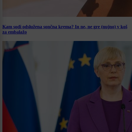
Kam sodi odslužena sončna krema? In ne, ne gre (nujno) v koš
za embalažo