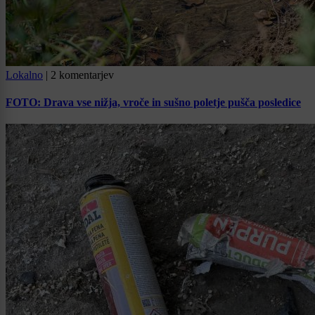
Lokalno
|
2 komentarjev
FOTO: Drava vse nižja, vroče in sušno poletje pušča posledice