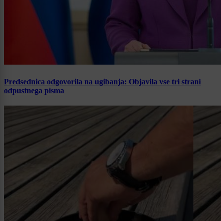
Predsednica odgovorila na ugibanja: Objavila vse tri strani
odpustnega pisma