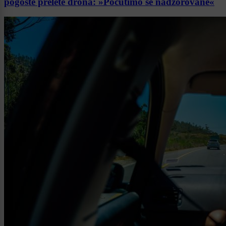
pogoste prelete drona: »Počutimo se nadzorovane«