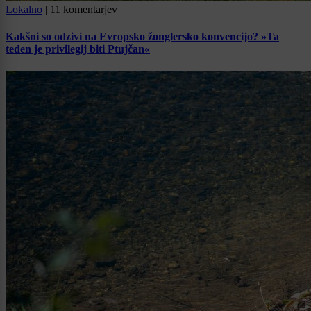
Lokalno
|
11 komentarjev
Kakšni so odzivi na Evropsko žonglersko konvencijo? »Ta
teden je privilegij biti Ptujčan«