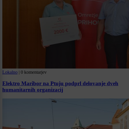
Lokalno
|
0 komentarjev
Elektro Maribor na Ptuju podprl delovanje dveh
humanitarnih organizacij