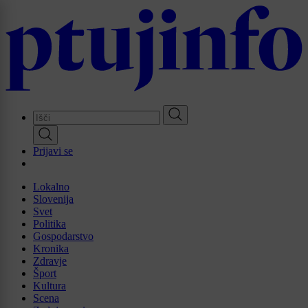
Skip
to
main
content
Prijavi se
Lokalno
Slovenija
Svet
Politika
Gospodarstvo
Kronika
Zdravje
Šport
Kultura
Scena