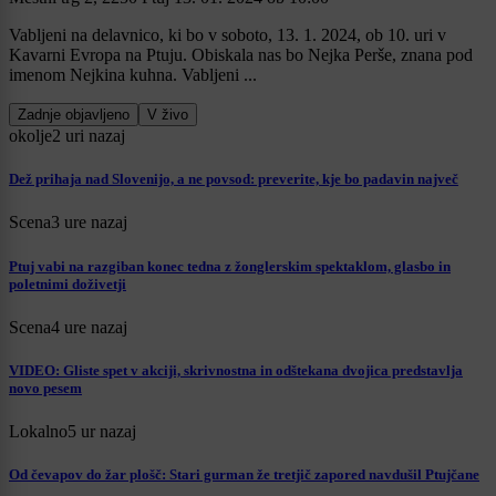
Vabljeni na delavnico, ki bo v soboto, 13. 1. 2024, ob 10. uri v
Kavarni Evropa na Ptuju. Obiskala nas bo Nejka Perše, znana pod
imenom Nejkina kuhna. Vabljeni ...
Zadnje objavljeno
V živo
okolje
2 uri nazaj
Dež prihaja nad Slovenijo, a ne povsod: preverite, kje bo padavin največ
Scena
3 ure nazaj
Ptuj vabi na razgiban konec tedna z žonglerskim spektaklom, glasbo in
poletnimi doživetji
Scena
4 ure nazaj
VIDEO: Gliste spet v akciji, skrivnostna in odštekana dvojica predstavlja
novo pesem
Lokalno
5 ur nazaj
Od čevapov do žar plošč: Stari gurman že tretjič zapored navdušil Ptujčane