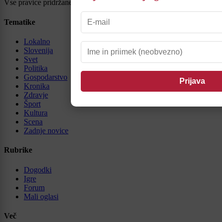
Vse pravice pridržane © 2026
Tematike
Lokalno
Slovenija
Svet
Politika
Gospodarstvo
Kronika
Zdravje
Šport
Kultura
Scena
Zadnje novice
Rubrike
Dogodki
Igre
Forum
Mali oglasi
Več