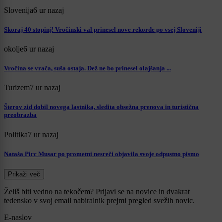
Slovenija
6 ur nazaj
Skoraj 40 stopinj! Vročinski val prinesel nove rekorde po vsej Sloveniji
okolje
6 ur nazaj
Vročina se vrača, suša ostaja. Dež ne bo prinesel olajšanja ...
Turizem
7 ur nazaj
Šterov zid dobil novega lastnika, sledita obsežna prenova in turistična
preobrazba
Politika
7 ur nazaj
Nataša Pirc Musar po prometni nesreči objavila svoje odpustno pismo
Prikaži več
Želiš biti vedno na tekočem? Prijavi se na novice in dvakrat
tedensko v svoj email nabiralnik prejmi pregled svežih novic.
E-naslov