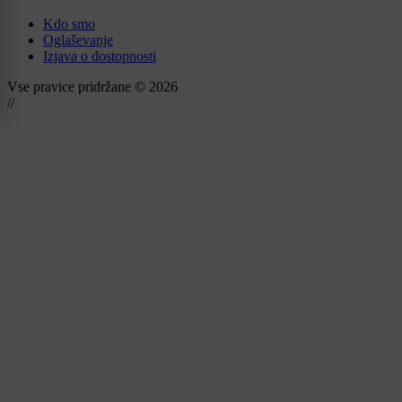
Kdo smo
Oglaševanje
Izjava o dostopnosti
Vse pravice pridržane © 2026
//