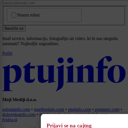
CAPTCHA
Nisem robot
Naročite se
Imaš novico, informacijo, fotografijo ali video, ki bi nas utegnila
zanimati? Najboljše nagradimo.
Pošlji
Moji Mediji d.o.o.
sobotainfo.com
•
mariborinfo.com
•
ptujinfo.com
•
pomurec.com
•
dolenjskainfo.com
•
ljubljanainfo.com
•
gorenjskainfo.com
•
tvidea.si
Prijavi se na cajtng