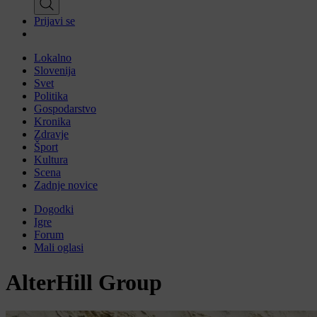
Prijavi se
Lokalno
Slovenija
Svet
Politika
Gospodarstvo
Kronika
Zdravje
Šport
Kultura
Scena
Zadnje novice
Dogodki
Igre
Forum
Mali oglasi
AlterHill Group