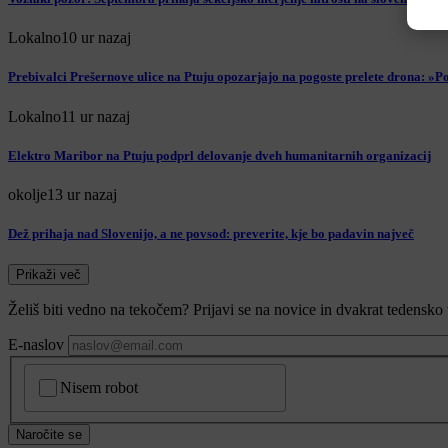
Lokalno
10 ur nazaj
Prebivalci Prešernove ulice na Ptuju opozarjajo na pogoste prelete drona: »
Lokalno
11 ur nazaj
Elektro Maribor na Ptuju podprl delovanje dveh humanitarnih organizacij
okolje
13 ur nazaj
Dež prihaja nad Slovenijo, a ne povsod: preverite, kje bo padavin največ
Prikaži več
Želiš biti vedno na tekočem? Prijavi se na novice in dvakrat tedensko 
E-naslov
CAPTCHA
Nisem robot
Naročite se