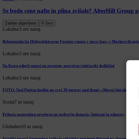
Se bodo cene nafte in plina zvišale? AlterHill Group p
Zadnje objavljeno
V živo
Lokalno
3 ure nazaj
Rekonstrukcija Hidroelektrarne Formin vstopa v novo fazo, v Markovcih prip
Lokalno
3 ure nazaj
Na Kogu odprli muzej na prostem, posvečen viničarski dediščini
Lokalno
3 ure nazaj
FOTO: Nad Ptujem hodijo po vrvi 30 metrov nad tlemi: »Moraš biti dovolj ču
Scena
7 ur nazaj
Prihaja pomemben preobrat na področju denarja, ljubezni in odnosov
Globalno
10 ur nazaj
Vozniki pozor! Septembra prihaja sekcijsko merjenje hitrosti na slovenskih av