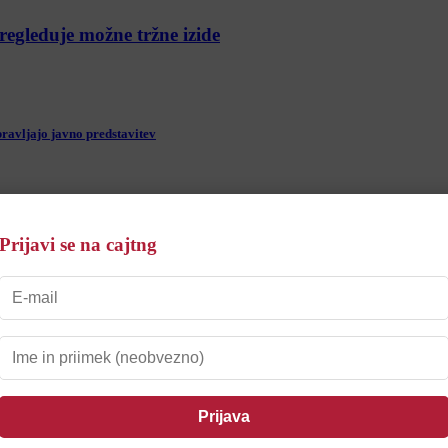
regleduje možne tržne izide
ravljajo javno predstavitev
Prijavi se na cajtng
den, da to počneš«
tocestnih odsekih