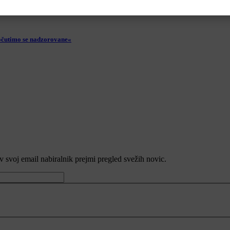
Počutimo se nadzorovane«
v svoj email nabiralnik prejmi pregled svežih novic.