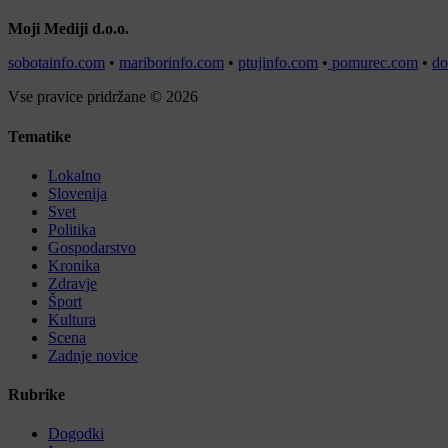
Moji Mediji d.o.o.
sobotainfo.com
•
mariborinfo.com
•
ptujinfo.com
•
pomurec.com
•
do
Vse pravice pridržane © 2026
Tematike
Lokalno
Slovenija
Svet
Politika
Gospodarstvo
Kronika
Zdravje
Šport
Kultura
Scena
Zadnje novice
Rubrike
Dogodki