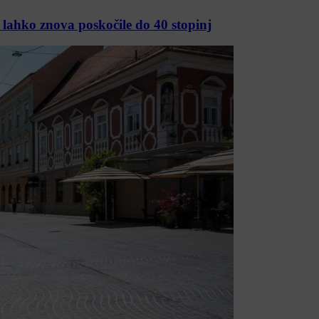
 lahko znova poskočile do 40 stopinj