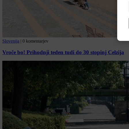
Slovenija
|
0 komentarjev
Vroče bo! Prihodnji teden tudi do 30 stopinj Celzija