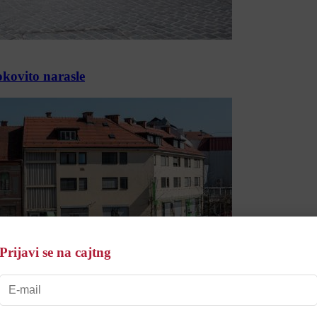
okovito narasle
Prijavi se na cajtng