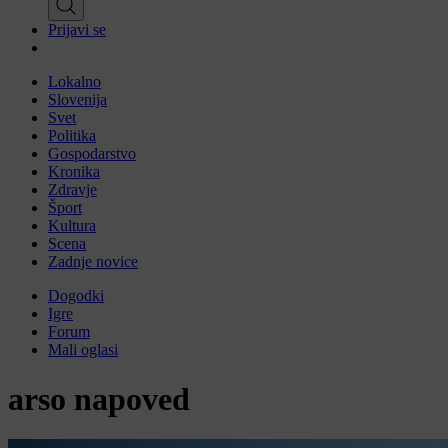
Prijavi se
Lokalno
Slovenija
Svet
Politika
Gospodarstvo
Kronika
Zdravje
Šport
Kultura
Scena
Zadnje novice
Dogodki
Igre
Forum
Mali oglasi
arso napoved