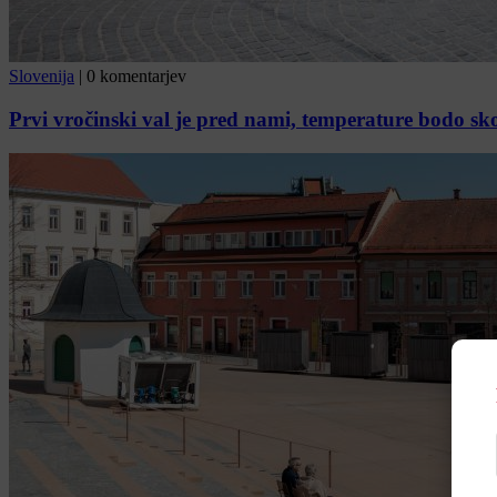
Slovenija
|
0 komentarjev
Prvi vročinski val je pred nami, temperature bodo sk