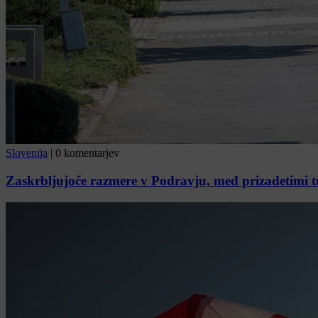
Slovenija
|
0 komentarjev
Zaskrbljujoče razmere v Podravju, med prizadetimi tu