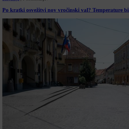
Po kratki osvežitvi nov vročinski val? Temperature bi