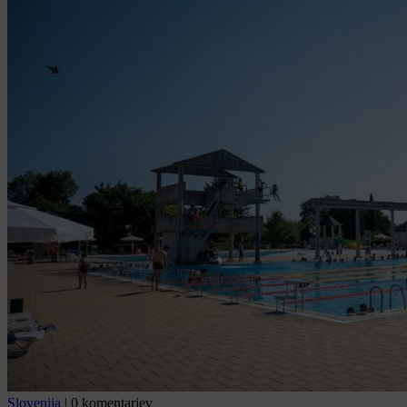
Slovenija
|
0 komentarjev