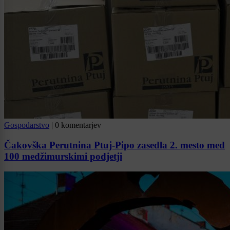
Gospodarstvo
|
0 komentarjev
Čakovška Perutnina Ptuj-Pipo zasedla 2. mesto med
100 medžimurskimi podjetji