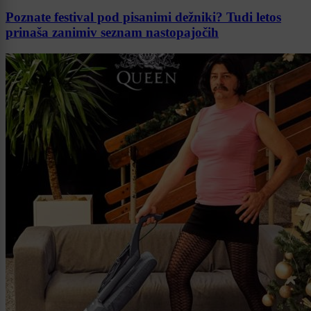
Poznate festival pod pisanimi dežniki? Tudi letos
prinaša zanimiv seznam nastopajočih