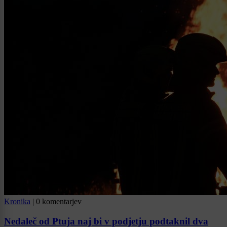
Kronika
|
0 komentarjev
Nedaleč od Ptuja naj bi v podjetju podtaknil dva