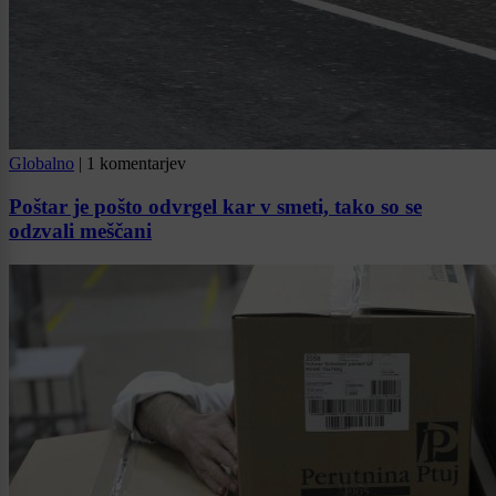
Globalno
|
1 komentarjev
Poštar je pošto odvrgel kar v smeti, tako so se
odzvali meščani