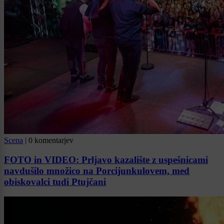
Scena
|
0 komentarjev
FOTO in VIDEO: Prljavo kazalište z uspešnicami
navdušilo množico na Porcijunkulovem, med
obiskovalci tudi Ptujčani