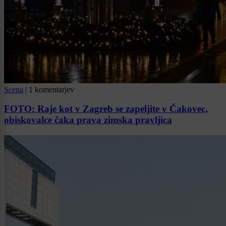
Scena
|
1 komentarjev
FOTO: Raje kot v Zagreb se zapeljite v Čakovec,
obiskovalce čaka prava zimska pravljica