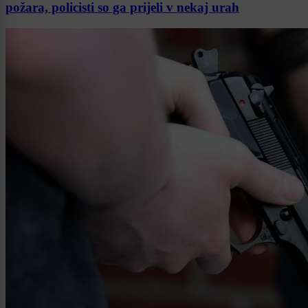
požara, policisti so ga prijeli v nekaj urah