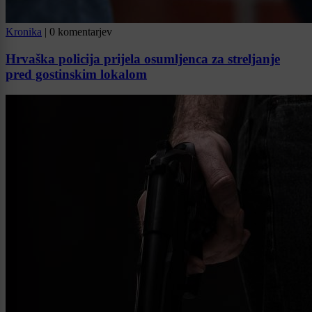
Kronika
|
0 komentarjev
Hrvaška policija prijela osumljenca za streljanje
pred gostinskim lokalom