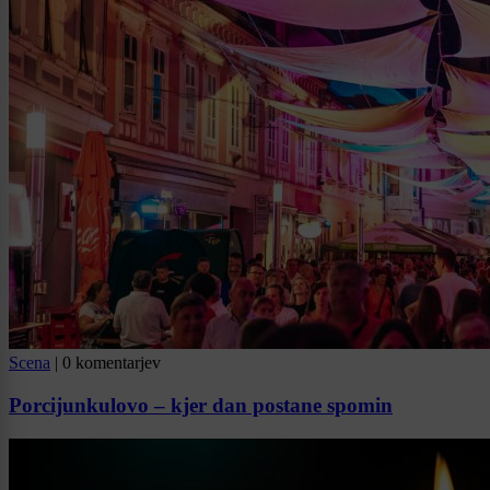
Scena
|
0 komentarjev
Porcijunkulovo – kjer dan postane spomin