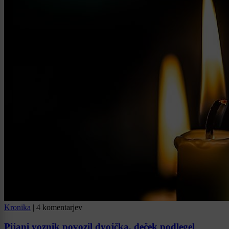
Kronika
|
4 komentarjev
Pijani voznik povozil dvojčka, deček podlegel