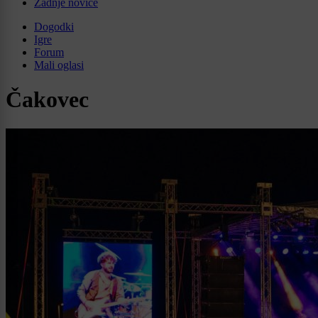
Zadnje novice
Dogodki
Igre
Forum
Mali oglasi
Čakovec