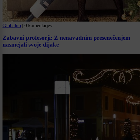
Globalno
|
0 komentarjev
Zabavni profesorji: Z nenavadnim presenečenjem
nasmejali svoje dijake