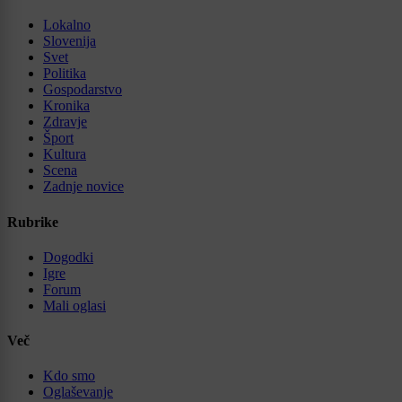
Lokalno
Slovenija
Svet
Politika
Gospodarstvo
Kronika
Zdravje
Šport
Kultura
Scena
Zadnje novice
Rubrike
Dogodki
Igre
Forum
Mali oglasi
Več
Kdo smo
Oglaševanje