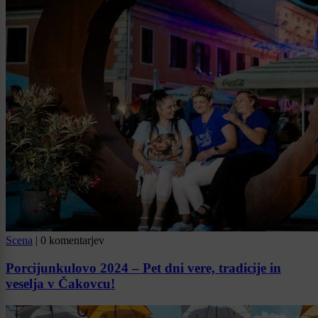
Scena
|
0 komentarjev
Porcijunkulovo 2024 – Pet dni vere, tradicije in
veselja v Čakovcu!