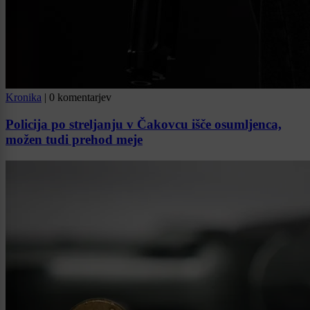
Kronika
|
0 komentarjev
Policija po streljanju v Čakovcu išče osumljenca,
možen tudi prehod meje