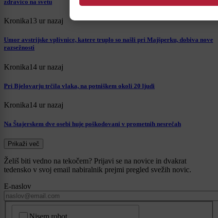
zdravico na svetu
Kronika
13 ur nazaj
Umor avstrijske vplivnice, katere truplo so našli pri Majšperku, dobiva nove
razsežnosti
Kronika
14 ur nazaj
Pri Bjelovarju trčila vlaka, na potniškem okoli 20 ljudi
Kronika
14 ur nazaj
Na Štajerskem dve osebi huje poškodovani v prometnih nesrečah
Prikaži več
Želiš biti vedno na tekočem? Prijavi se na novice in dvakrat
tedensko v svoj email nabiralnik prejmi pregled svežih novic.
E-naslov
CAPTCHA
Nisem robot