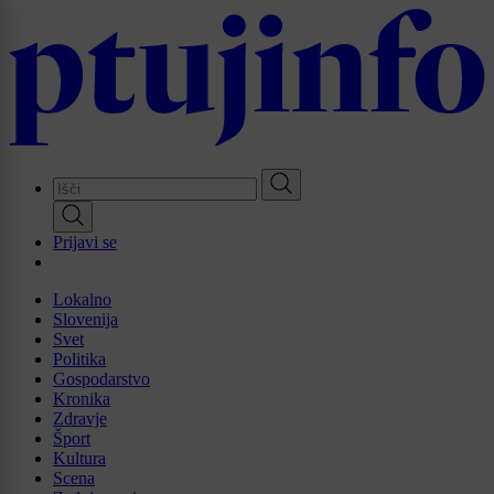
Skip
to
main
content
Prijavi se
Lokalno
Slovenija
Svet
Politika
Gospodarstvo
Kronika
Zdravje
Šport
Kultura
Scena