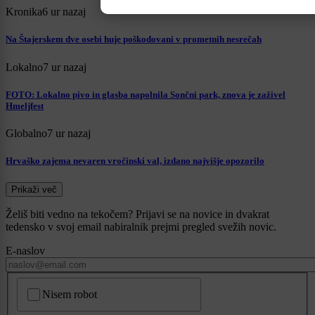
Kronika
6 ur nazaj
Na Štajerskem dve osebi huje poškodovani v prometnih nesrečah
Lokalno
7 ur nazaj
FOTO: Lokalno pivo in glasba napolnila Sončni park, znova je zaživel
Hmeljfest
Globalno
7 ur nazaj
Hrvaško zajema nevaren vročinski val, izdano najvišje opozorilo
Prikaži več
Želiš biti vedno na tekočem? Prijavi se na novice in dvakrat
tedensko v svoj email nabiralnik prejmi pregled svežih novic.
E-naslov
CAPTCHA
Nisem robot