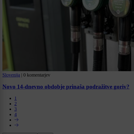
Slovenija
|
0 komentarjev
Novo 14-dnevno obdobje prinaša podražitve goriv?
1
2
3
4