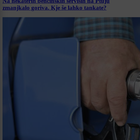
Na nekaterih bencinskih servisih na Ptuju
zmanjkalo goriva. Kje še lahko tankate?