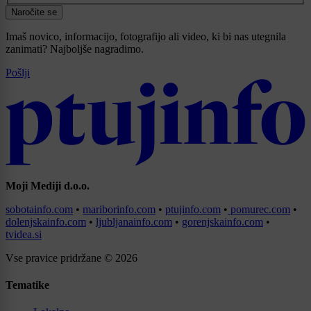
Naročite se
Imaš novico, informacijo, fotografijo ali video, ki bi nas utegnila
zanimati? Najboljše nagradimo.
Pošlji
Moji Mediji d.o.o.
sobotainfo.com
•
mariborinfo.com
•
ptujinfo.com
•
pomurec.com
•
dolenjskainfo.com
•
ljubljanainfo.com
•
gorenjskainfo.com
•
tvidea.si
Vse pravice pridržane © 2026
Tematike