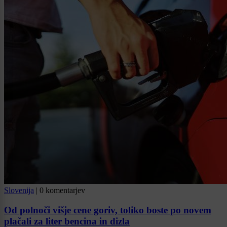
Slovenija
|
0 komentarjev
Od polnoči višje cene goriv, toliko boste po novem
plačali za liter bencina in dizla