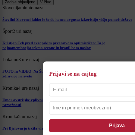
Zadnje objavljeno
V živo
Slovenija
minuto nazaj
Številni Slovenci lahko le še do konca avgusta izkoristijo višjo pomoč države
Šport
2 uri nazaj
Kristjan Čeh pred evropskim prvenstvom optimističen: To je
najpomembnejša tekma sezone in branil bom naslov
Lokalno
3 ure nazaj
FOTO in VIDEO: Na Štajerskem postavljali rekord za najdaljšo špricer
Prijavi se na cajtng
zdravico na svetu
Kronika
4 ure nazaj
Umor avstrijske vplivnice, katere truplo so našli pri Majšperku, dobiva nove
razsežnosti
Kronika
5 ur nazaj
Pri Bjelovarju trčila vlaka, na potniškem okoli 20 ljudi