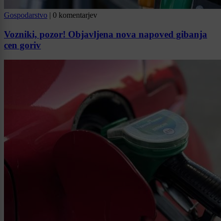
Gospodarstvo
|
0 komentarjev
Vozniki, pozor! Objavljena nova napoved gibanja
cen goriv