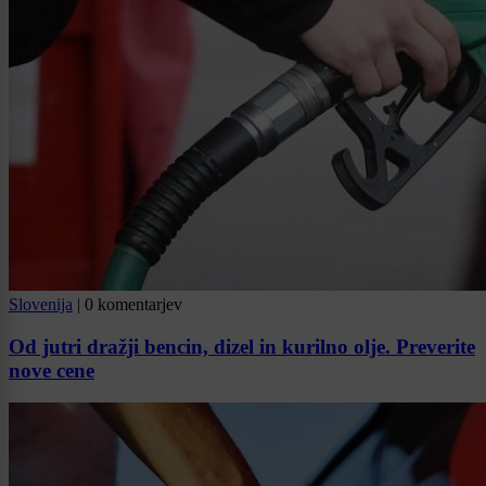
Slovenija
|
0 komentarjev
Od jutri dražji bencin, dizel in kurilno olje. Preverite
nove cene