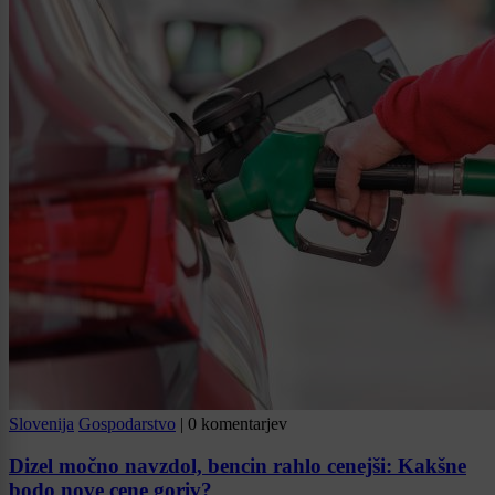
Slovenija
Gospodarstvo
|
0 komentarjev
Dizel močno navzdol, bencin rahlo cenejši: Kakšne
bodo nove cene goriv?