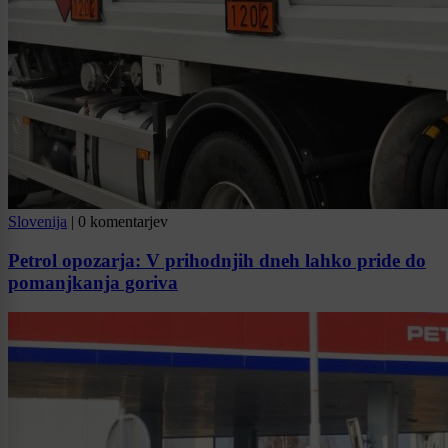
Slovenija
|
0 komentarjev
Petrol opozarja: V prihodnjih dneh lahko pride do
pomanjkanja goriva