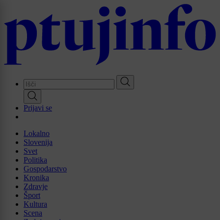
Skip
to
main
content
Prijavi se
Lokalno
Slovenija
Svet
Politika
Gospodarstvo
Kronika
Zdravje
Šport
Kultura
Scena