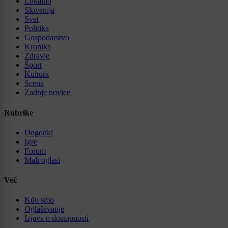
Lokalno
Slovenija
Svet
Politika
Gospodarstvo
Kronika
Zdravje
Šport
Kultura
Scena
Zadnje novice
Rubrike
Dogodki
Igre
Forum
Mali oglasi
Več
Kdo smo
Oglaševanje
Izjava o dostopnosti