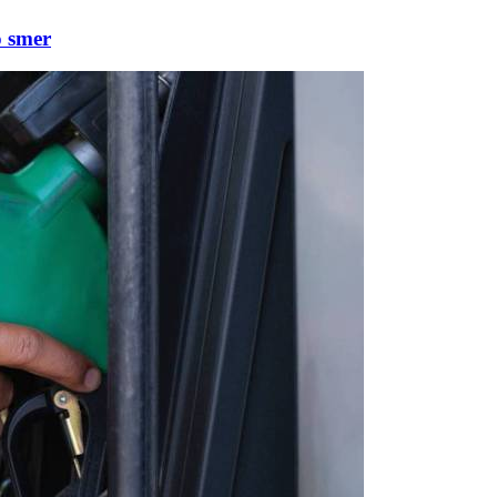
o smer