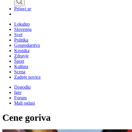
Prijavi se
Lokalno
Slovenija
Svet
Politika
Gospodarstvo
Kronika
Zdravje
Šport
Kultura
Scena
Zadnje novice
Dogodki
Igre
Forum
Mali oglasi
Cene goriva