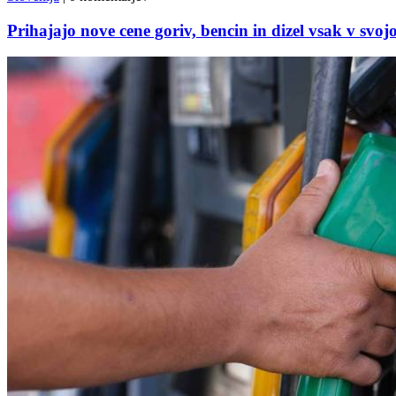
Prihajajo nove cene goriv, bencin in dizel vsak v svoj