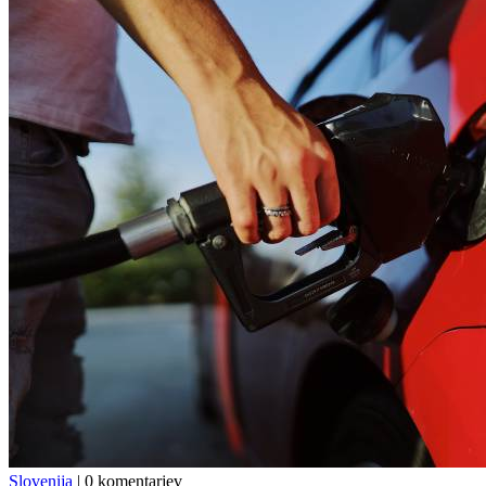
Slovenija
|
0 komentarjev