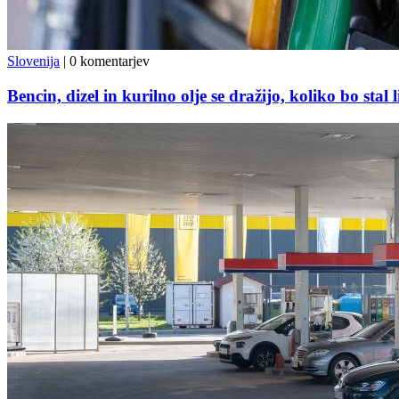
Slovenija
|
0 komentarjev
Bencin, dizel in kurilno olje se dražijo, koliko bo stal l