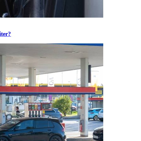
iter?
Prijavi se na cajtng