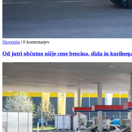
Slovenija
|
0 komentarjev
Od jutri občutno nižje cene bencina, dizla in kurilnega