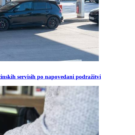
skih servisih po napovedani podražitvi