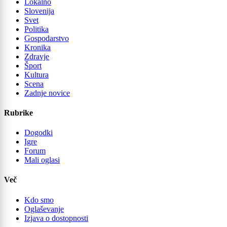
Lokalno
Slovenija
Svet
Politika
Gospodarstvo
Kronika
Zdravje
Šport
Kultura
Scena
Zadnje novice
Rubrike
Dogodki
Igre
Forum
Mali oglasi
Več
Kdo smo
Oglaševanje
Izjava o dostopnosti