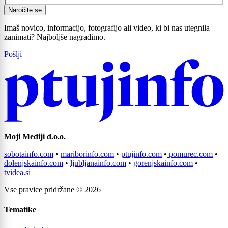
Naročite se
Imaš novico, informacijo, fotografijo ali video, ki bi nas utegnila
zanimati? Najboljše nagradimo.
Pošlji
Moji Mediji d.o.o.
sobotainfo.com
•
mariborinfo.com
•
ptujinfo.com
•
pomurec.com
•
Prijavi se na cajtng
dolenjskainfo.com
•
ljubljanainfo.com
•
gorenjskainfo.com
•
tvidea.si
Vse pravice pridržane © 2026
Tematike