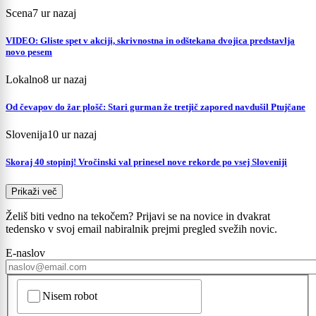
Scena
7 ur nazaj
VIDEO: Gliste spet v akciji, skrivnostna in odštekana dvojica predstavlja
novo pesem
Lokalno
8 ur nazaj
Od čevapov do žar plošč: Stari gurman že tretjič zapored navdušil Ptujčane
Slovenija
10 ur nazaj
Skoraj 40 stopinj! Vročinski val prinesel nove rekorde po vsej Sloveniji
Prikaži več
Želiš biti vedno na tekočem? Prijavi se na novice in dvakrat
tedensko v svoj email nabiralnik prejmi pregled svežih novic.
E-naslov
CAPTCHA
Nisem robot