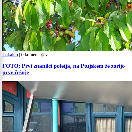
Lokalno
|
0 komentarjev
FOTO: Prvi znanilci poletja, na Ptujskem že zorijo
prve češnje