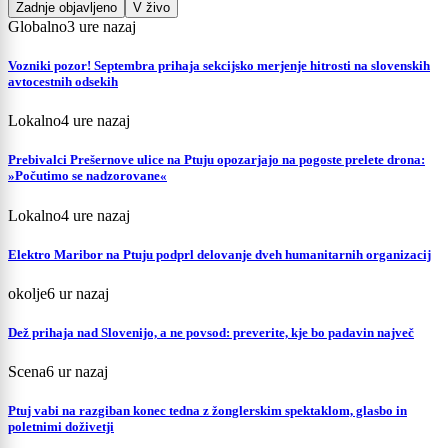
Zadnje objavljeno
V živo
Globalno
3 ure nazaj
Vozniki pozor! Septembra prihaja sekcijsko merjenje hitrosti na slovenskih
avtocestnih odsekih
Lokalno
4 ure nazaj
Prebivalci Prešernove ulice na Ptuju opozarjajo na pogoste prelete drona:
»Počutimo se nadzorovane«
Lokalno
4 ure nazaj
Elektro Maribor na Ptuju podprl delovanje dveh humanitarnih organizacij
okolje
6 ur nazaj
Dež prihaja nad Slovenijo, a ne povsod: preverite, kje bo padavin največ
Scena
6 ur nazaj
Ptuj vabi na razgiban konec tedna z žonglerskim spektaklom, glasbo in
poletnimi doživetji