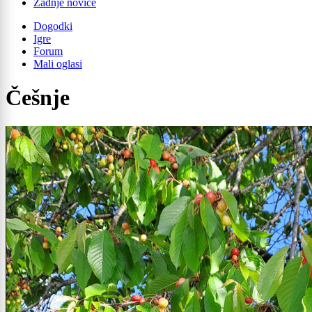
Zadnje novice
Dogodki
Igre
Forum
Mali oglasi
Češnje