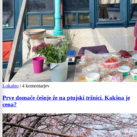
Lokalno
|
4 komentarjev
Prve domače češnje že na ptujski tržnici. Kakšna je
cena?