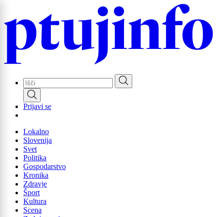
Skip
to
main
content
Prijavi se
Lokalno
Slovenija
Svet
Politika
Gospodarstvo
Kronika
Zdravje
Šport
Kultura
Scena