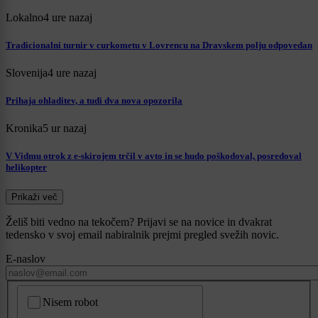
Lokalno
4 ure nazaj
Tradicionalni turnir v curkometu v Lovrencu na Dravskem polju odpovedan
Slovenija
4 ure nazaj
Prihaja ohladitev, a tudi dva nova opozorila
Kronika
5 ur nazaj
V Vidmu otrok z e-skirojem trčil v avto in se hudo poškodoval, posredoval
helikopter
Prikaži več
Želiš biti vedno na tekočem? Prijavi se na novice in dvakrat
tedensko v svoj email nabiralnik prejmi pregled svežih novic.
E-naslov
CAPTCHA
Nisem robot