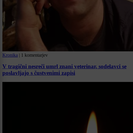
Kronika
|
1 komentarjev
V tragični nesreči umrl znani veterinar, sodelavci se
poslavljajo s čustvenimi zapisi