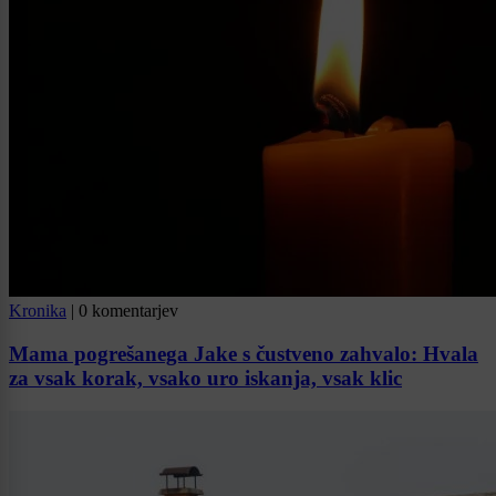
Kronika
|
0 komentarjev
Mama pogrešanega Jake s čustveno zahvalo: Hvala
za vsak korak, vsako uro iskanja, vsak klic