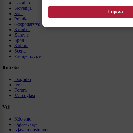
Lokalno
Slovenija
Svet
Politika
Gospodarstvo
Kronika
Zdravje
Šport
Kultura
Scena
Zadnje novice
Rubrike
Dogodki
Igre
Forum
Mali oglasi
Več
Kdo smo
Oglaševanje
Izjava o dostopnosti