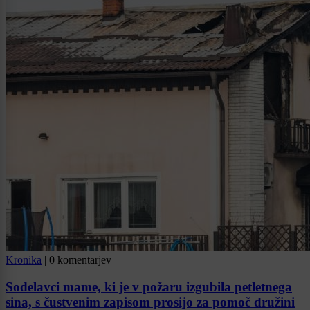
Kronika
|
0 komentarjev
Sodelavci mame, ki je v požaru izgubila petletnega
sina, s čustvenim zapisom prosijo za pomoč družini