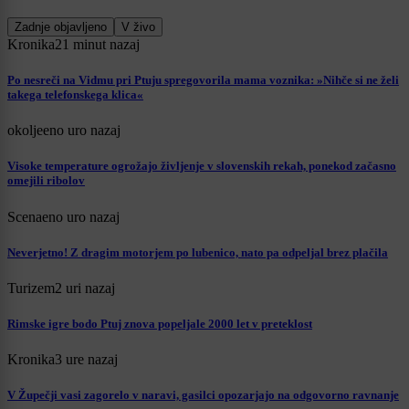
Zadnje objavljeno
V živo
Kronika
21 minut nazaj
Po nesreči na Vidmu pri Ptuju spregovorila mama voznika: »Nihče si ne želi
takega telefonskega klica«
okolje
eno uro nazaj
Visoke temperature ogrožajo življenje v slovenskih rekah, ponekod začasno
omejili ribolov
Scena
eno uro nazaj
Neverjetno! Z dragim motorjem po lubenico, nato pa odpeljal brez plačila
Turizem
2 uri nazaj
Rimske igre bodo Ptuj znova popeljale 2000 let v preteklost
Kronika
3 ure nazaj
V Župečji vasi zagorelo v naravi, gasilci opozarjajo na odgovorno ravnanje