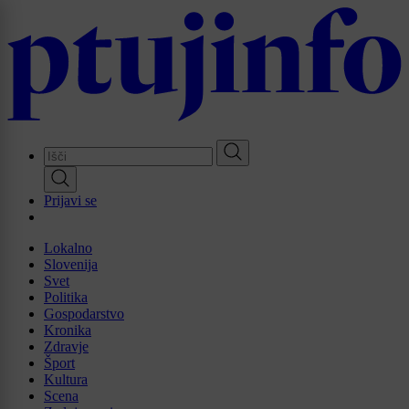
Skip
to
main
content
Prijavi se
Lokalno
Slovenija
Svet
Politika
Gospodarstvo
Kronika
Zdravje
Šport
Kultura
Scena