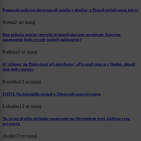
Pomurski policisti obravnavali nasilje v družini, v Pincah prijeli osem tujcev
Scena
2 uri nazaj
Dan prinaša močno energijo in nepričakovane preobrate: Katerim
znamenjem bodo zvezde najbolj naklonjene?
Kultura
5 ur nazaj
O 'cirkusu' na Ptuju skozi oči akrobatov: »Povezali smo se z ljudmi, plesali
smo tudi s turisti«
Kronika
13 ur nazaj
FOTO: Na železniški postaji v Njivercah zagorel vagon
Lokalno
13 ur nazaj
Na javno dražbo občinsko stanovanje na Slovenskem trgu, izklicna cena
preseneča
okolje
13 ur nazaj