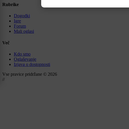
Rubrike
Dogodki
Igre
Forum
Mali oglasi
Več
Kdo smo
Oglaševanje
Izjava o dostopnosti
Vse pravice pridržane © 2026
//