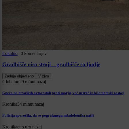
Lokalno
|
0 komentarjev
Gradbišče niso stroji – gradbišče so ljudje
Zadnje objavljeno
V živo
Globalno
29 minut nazaj
Gneča na hrvaških avtocestah proti morju, več nesreč in kilometrski zastoji
Kronika
54 minut nazaj
Policija sporočila, da so pogrešanega mladoletnika našli
Kronika
eno uro nazaj