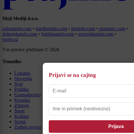
Moji Mediji d.o.o.
sobotainfo.com
•
mariborinfo.com
•
ptujinfo.com
•
pomurec.com
•
dolenjskainfo.com
•
ljubljanainfo.com
•
gorenjskainfo.com
•
tvidea.si
Vse pravice pridržane © 2026
Tematike
Lokalno
Prijavi se na cajtng
Slovenija
Svet
Politika
Gospodarstvo
Kronika
Zdravje
Šport
Kultura
Scena
Zadnje novice