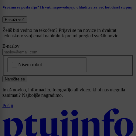
Vročina se poslavlja? Hrvati napovedujejo ohladitev za več kot deset stopinj
Prikaži več
Želiš biti vedno na tekočem? Prijavi se na novice in dvakrat
tedensko v svoj email nabiralnik prejmi pregled svežih novic.
E-naslov
CAPTCHA
Nisem robot
Naročite se
Imaš novico, informacijo, fotografijo ali video, ki bi nas utegnila
zanimati? Najboljše nagradimo.
Pošlji