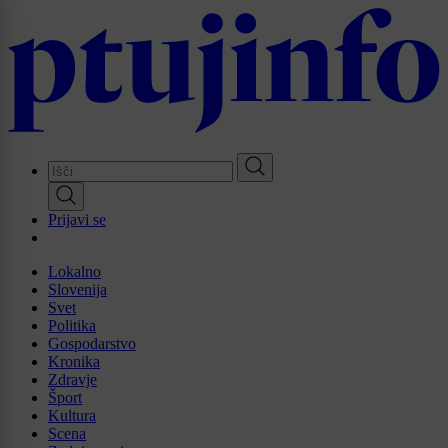
Skip
to
main
content
Prijavi se
Lokalno
Slovenija
Svet
Politika
Gospodarstvo
Kronika
Zdravje
Šport
Kultura
Scena