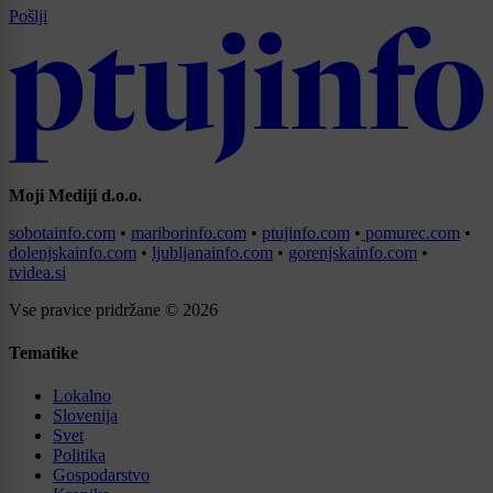
Pošlji
Moji Mediji d.o.o.
sobotainfo.com
•
mariborinfo.com
•
ptujinfo.com
•
pomurec.com
•
dolenjskainfo.com
•
ljubljanainfo.com
•
gorenjskainfo.com
•
tvidea.si
Vse pravice pridržane © 2026
Tematike
Lokalno
Slovenija
Svet
Politika
Gospodarstvo