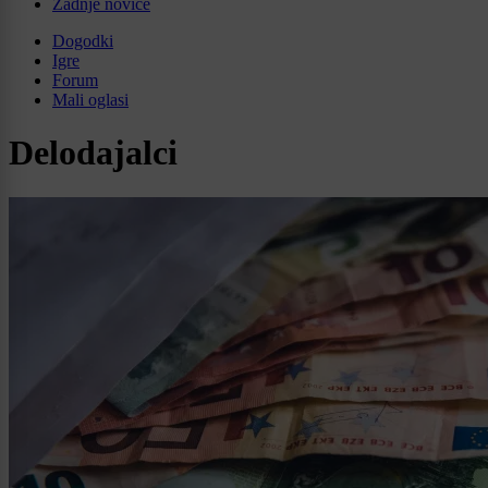
Zadnje novice
Dogodki
Igre
Forum
Mali oglasi
Delodajalci