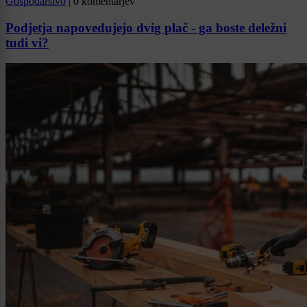
Gospodarstvo
|
0 komentarjev
Podjetja napovedujejo dvig plač - ga boste deležni
tudi vi?