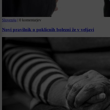
Slovenija
|
0 komentarjev
Novi pravilnik o poklicnih bolezni že v veljavi