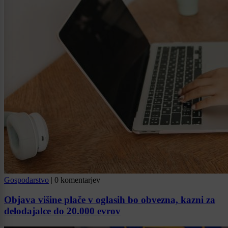
Gospodarstvo
|
0 komentarjev
Objava višine plače v oglasih bo obvezna, kazni za
delodajalce do 20.000 evrov