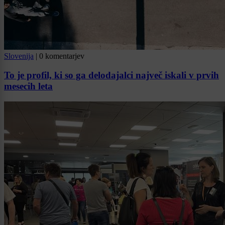
Slovenija
|
0 komentarjev
To je profil, ki so ga delodajalci največ iskali v prvih
mesecih leta