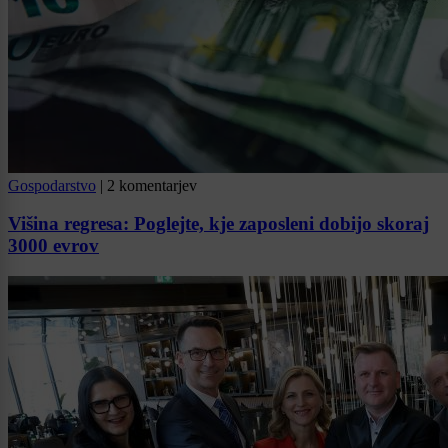
Gospodarstvo
|
2 komentarjev
Višina regresa: Poglejte, kje zaposleni dobijo skoraj
3000 evrov