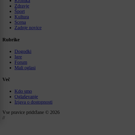
Kronika
Zdravje
Šport
Kultura
Scena
Zadnje novice
Rubrike
Dogodki
Igre
Forum
Mali oglasi
Več
Kdo smo
Oglaševanje
Izjava o dostopnosti
Vse pravice pridržane © 2026
//