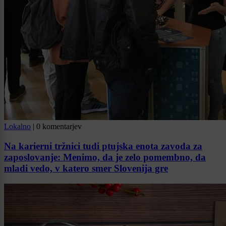
Lokalno
|
0 komentarjev
Na karierni tržnici tudi ptujska enota zavoda za
zaposlovanje: Menimo, da je zelo pomembno, da
mladi vedo, v katero smer Slovenija gre