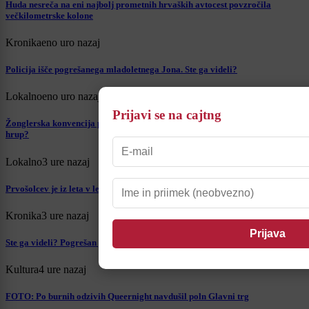
Huda nesreča na eni najbolj prometnih hrvaških avtocest povzročila
večkilometrske kolone
Kronika
eno uro nazaj
Policija išče pogrešanega mladoletnega Jona. Ste ga videli?
Lokalno
eno uro nazaj
Prijavi se na cajtng
Žonglerska konvencija prinesla živahen utrip, kaj pa varnost in povečan
hrup?
Lokalno
3 ure nazaj
Prvošolcev je iz leta v leto manj, septembra jih bo na Ptuju 184
Kronika
3 ure nazaj
Ste ga videli? Pogrešan je 45-letni Štajerec
Kultura
4 ure nazaj
FOTO: Po burnih odzivih Queernight navdušil poln Glavni trg