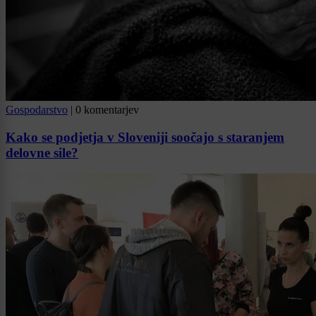
Gospodarstvo
|
0 komentarjev
Kako se podjetja v Sloveniji soočajo s staranjem
delovne sile?