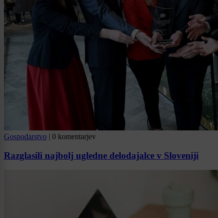
Gospodarstvo
|
0 komentarjev
Razglasili najbolj ugledne delodajalce v Sloveniji