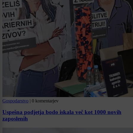
Gospodarstvo
|
0 komentarjev
Uspešna podjetja bodo iskala več kot 1000 novih
zaposlenih