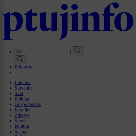
Skip
to
main
content
Prijavi se
Lokalno
Slovenija
Svet
Politika
Gospodarstvo
Kronika
Zdravje
Šport
Kultura
Scena