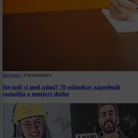
Slovenija
|
0 komentarjev
Ste tudi vi med njimi? 70 odstotkov zaposlenih
razmišlja o menjavi službe