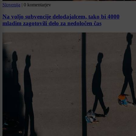
Slovenija
|
0 komentarjev
Na voljo subvencije delodajalcem, tako bi 4000
mladim zagotovili delo za nedoločen čas