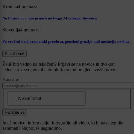
Kronika
4 ure nazaj
Na Pašmanu v morju našli mrtvega 24-letnega Slovenca
Slovenija
4 ure nazaj
Po vročini sledi vremenski preobrat, ponekod grozijo tudi močnejše nevihte
Prikaži več
Želiš biti vedno na tekočem? Prijavi se na novice in dvakrat
tedensko v svoj email nabiralnik prejmi pregled svežih novic.
E-naslov
CAPTCHA
Nisem robot
Naročite se
Imaš novico, informacijo, fotografijo ali video, ki bi nas utegnila
zanimati? Najboljše nagradimo.