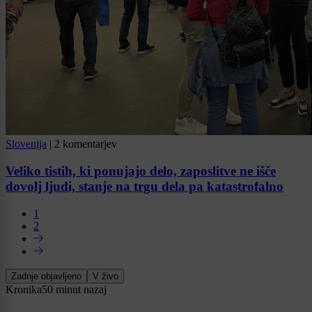
Slovenija
|
2 komentarjev
Veliko tistih, ki ponujajo delo, zaposlitve ne išče
dovolj ljudi, stanje na trgu dela pa katastrofalno
1
2
Zadnje objavljeno
V živo
Kronika
50 minut nazaj