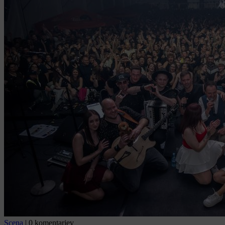
Scena
|
0 komentarjev