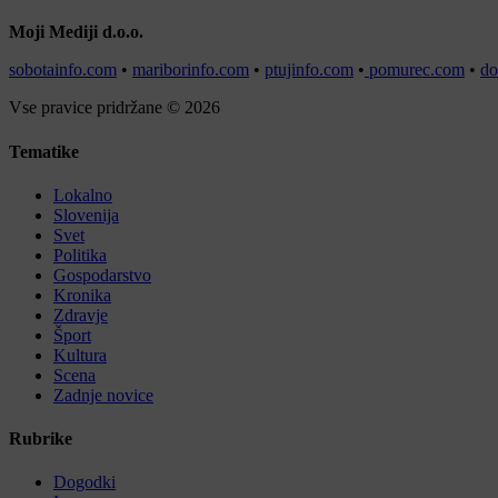
Moji Mediji d.o.o.
sobotainfo.com
•
mariborinfo.com
•
ptujinfo.com
•
pomurec.com
•
do
Vse pravice pridržane © 2026
Tematike
Lokalno
Slovenija
Svet
Politika
Gospodarstvo
Kronika
Zdravje
Šport
Kultura
Scena
Zadnje novice
Rubrike
Dogodki