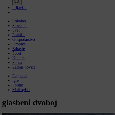
Prijavi se
Lokalno
Slovenija
Svet
Politika
Gospodarstvo
Kronika
Zdravje
Šport
Kultura
Scena
Zadnje novice
Dogodki
Igre
Forum
Mali oglasi
glasbeni dvoboj