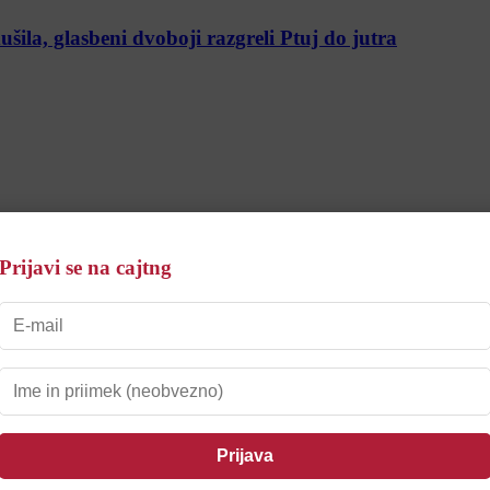
la, glasbeni dvoboji razgreli Ptuj do jutra
eneča
Prijavi se na cajtng