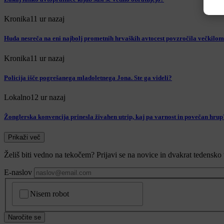
Kronika
11 ur nazaj
Huda nesreča na eni najbolj prometnih hrvaških avtocest povzročila večkilom
Kronika
11 ur nazaj
Policija išče pogrešanega mladoletnega Jona. Ste ga videli?
Lokalno
12 ur nazaj
Žonglerska konvencija prinesla živahen utrip, kaj pa varnost in povečan hrup
Prikaži več
Želiš biti vedno na tekočem? Prijavi se na novice in dvakrat tedensko 
E-naslov
CAPTCHA
Nisem robot
Naročite se