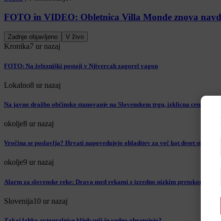
FOTO in VIDEO: Obletnica Villa Monde znova navduši
Zadnje objavljeno
V živo
Kronika
7 ur nazaj
FOTO: Na železniški postaji v Njivercah zagorel vagon
Lokalno
8 ur nazaj
Na javno dražbo občinsko stanovanje na Slovenskem trgu, izklicna cena pres
okolje
8 ur nazaj
Vročina se poslavlja? Hrvati napovedujejo ohladitev za več kot deset stopinj
okolje
9 ur nazaj
Alarm za slovenske reke: Drava med rekami z izredno nizkim pretokom
Slovenija
10 ur nazaj
Zakaj lahko avtopralnice kljub suši še vedno obratujejo?