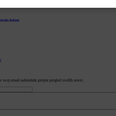
etrske kolone
?
v svoj email nabiralnik prejmi pregled svežih novic.