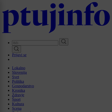
Skip
to
main
content
Prijavi se
Lokalno
Slovenija
Svet
Politika
Gospodarstvo
Kronika
Zdravje
Šport
Kultura
Scena