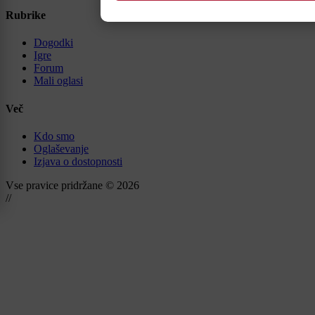
Rubrike
Dogodki
Igre
Forum
Mali oglasi
Več
Kdo smo
Oglaševanje
Izjava o dostopnosti
Vse pravice pridržane © 2026
//