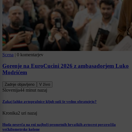
Scena
|
0 komentarjev
Gorenje na EuroCucini 2026 z ambasadorjem Luko
Modrićem
Zadnje objavljeno
V živo
Slovenija
44 minut nazaj
Zakaj lahko avtopralnice kljub suši še vedno obratujejo?
Kronika
2 uri nazaj
Huda nesreča na eni najbolj prometnih hrvaških avtocest povzročila
večkilometrske kolone