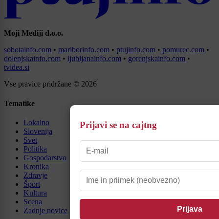
Moji Mediji d.o.o.
sobotainfo.com
•
mariborinfo.com
•
ptujinfo.com
•
pomurec.com
•
dolenjskainfo.com
•
ljubljanainfo.com
•
gorenjskainfo.com
•
tvidea.si
Vse pravice pridržane © 2026
Tematike
Lokalno
Prijavi se na cajtng
Slovenija
Svet
Politika
Gospodarstvo
Kronika
Zdravje
Šport
Kultura
Scena
Zadnje novice