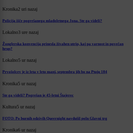
Kronika
2 uri nazaj
Policija išče pogrešanega mladoletnega Jona. Ste ga videli?
Lokalno
3 ure nazaj
Žonglerska konvencija prinesla živahen utrip, kaj pa varnost in povečan
hrup?
Lokalno
5 ur nazaj
Prvošolcev je iz leta v leto manj, septembra jih bo na Ptuju 184
Kronika
5 ur nazaj
Ste ga videli? Pogrešan je 45-letni Štajerec
Kultura
5 ur nazaj
FOTO: Po burnih odzivih Queernight navdušil poln Glavni trg
Kronika
6 ur nazaj