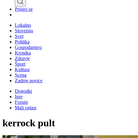
Prijavi se
Lokalno
Slovenija
Svet
Politika
Gospodarstvo
Kronika
Zdravje
Šport
Kultura
Scena
Zadnje novice
Dogodki
Igre
Forum
Mali oglasi
kerrock pult