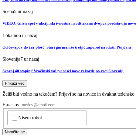
Scena
5 ur nazaj
VIDEO: Gliste spet v akciji, skrivnostna in odštekana dvojica predstavlja nov
Lokalno
6 ur nazaj
Od čevapov do žar plošč: Stari gurman že tretjič zapored navdušil Ptujčane
Slovenija
7 ur nazaj
Skoraj 40 stopinj! Vročinski val prinesel nove rekorde po vsej Sloveniji
Prikaži več
Želiš biti vedno na tekočem? Prijavi se na novice in dvakrat tedensko 
E-naslov
CAPTCHA
Nisem robot
Naročite se