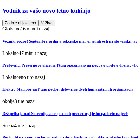
Vodnik za vašo novo letno kuhinjo
Zadnje objavljeno
V živo
Globalno
16 minut nazaj
Vozniki pozor! Septembra prihaja sekcijsko merjenje hitrosti na slovenskih av
Lokalno
47 minut nazaj
Prebivalci Prešernove ulice na Ptuju opozarjajo na pogoste prelete drona: »
Lokalno
eno uro nazaj
Elektro Maribor na Ptuju podprl delovanje dveh humanitarnih organizacij
okolje
3 ure nazaj
Dež prihaja nad Slovenijo, a ne povsod: preverite, kje bo padavin največ
Scena
4 ure nazaj
Ptuj vabi na razgiban konec tedna z žonglerskim spektaklom, glasbo in poletni