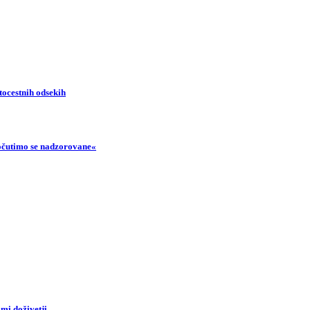
tocestnih odsekih
Počutimo se nadzorovane«
Prijavi se na cajtng
mi doživetji