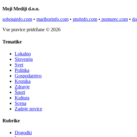
Moji Mediji d.o.o.
sobotainfo.com
•
mariborinfo.com
•
ptujinfo.com
•
pomurec.com
•
do
Vse pravice pridržane © 2026
Tematike
Lokalno
Slovenija
Svet
Politika
Gospodarstvo
Kronika
Zdravje
Šport
Kultura
Scena
Zadnje novice
Rubrike
Dogodki