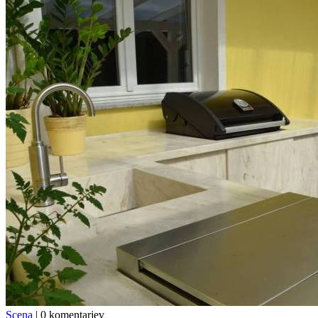
Scena
|
0 komentarjev