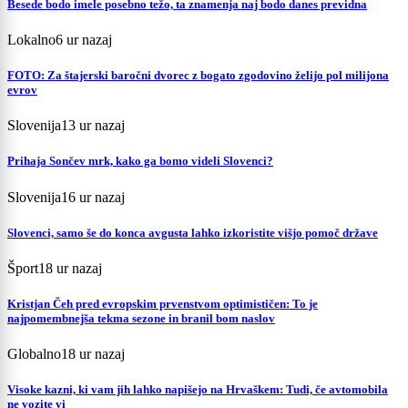
Besede bodo imele posebno težo, ta znamenja naj bodo danes previdna
Lokalno
6 ur nazaj
FOTO: Za štajerski baročni dvorec z bogato zgodovino želijo pol milijona
evrov
Slovenija
13 ur nazaj
Prihaja Sončev mrk, kako ga bomo videli Slovenci?
Slovenija
16 ur nazaj
Slovenci, samo še do konca avgusta lahko izkoristite višjo pomoč države
Šport
18 ur nazaj
Kristjan Čeh pred evropskim prvenstvom optimističen: To je
najpomembnejša tekma sezone in branil bom naslov
Globalno
18 ur nazaj
Visoke kazni, ki vam jih lahko napišejo na Hrvaškem: Tudi, če avtomobila
ne vozite vi