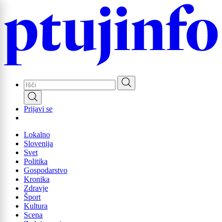
Skip
to
main
content
Prijavi se
Lokalno
Slovenija
Svet
Politika
Gospodarstvo
Kronika
Zdravje
Šport
Kultura
Scena