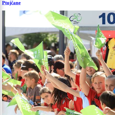
Ptujčane