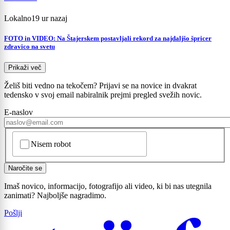
Lokalno
19 ur nazaj
FOTO in VIDEO: Na Štajerskem postavljali rekord za najdaljšo špricer
zdravico na svetu
Prikaži več
Želiš biti vedno na tekočem? Prijavi se na novice in dvakrat
tedensko v svoj email nabiralnik prejmi pregled svežih novic.
E-naslov
CAPTCHA
Nisem robot
Naročite se
Imaš novico, informacijo, fotografijo ali video, ki bi nas utegnila
zanimati? Najboljše nagradimo.
Prijavi se na cajtng
Pošlji