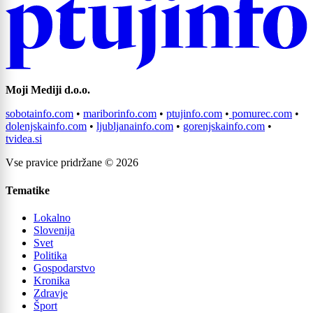
Moji Mediji d.o.o.
sobotainfo.com
•
mariborinfo.com
•
ptujinfo.com
•
pomurec.com
•
dolenjskainfo.com
•
ljubljanainfo.com
•
gorenjskainfo.com
•
tvidea.si
Vse pravice pridržane © 2026
Tematike
Lokalno
Slovenija
Svet
Politika
Gospodarstvo
Kronika
Zdravje
Šport