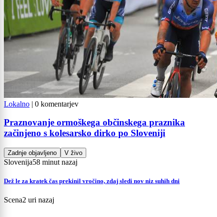
Lokalno
|
0 komentarjev
Praznovanje ormoškega občinskega praznika
začinjeno s kolesarsko dirko po Sloveniji
Zadnje objavljeno
V živo
Slovenija
58 minut nazaj
Dež le za kratek čas prekinil vročino, zdaj sledi nov niz suhih dni
Scena
2 uri nazaj