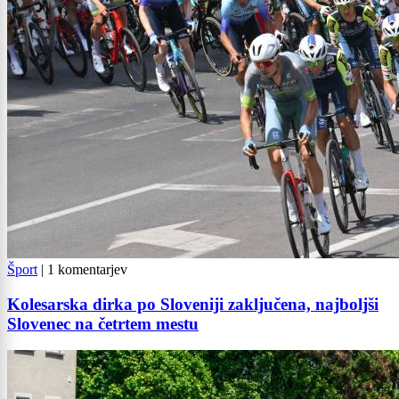
Šport
|
1 komentarjev
Kolesarska dirka po Sloveniji zaključena, najboljši
Slovenec na četrtem mestu