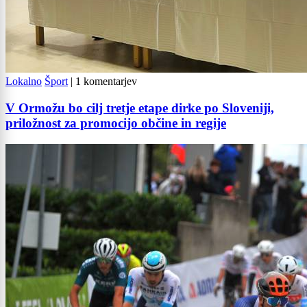
Lokalno
Šport
|
1 komentarjev
V Ormožu bo cilj tretje etape dirke po Sloveniji,
priložnost za promocijo občine in regije