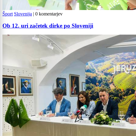
Šport
Slovenija
|
0 komentarjev
Ob 12. uri začetek dirke po Sloveniji