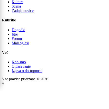
Kultura
Scena
Zadnje novice
Rubrike
Dogodki
Igre
Forum
Mali oglasi
Več
Kdo smo
Oglaševanje
Izjava o dostopnosti
Vse pravice pridržane © 2026
//