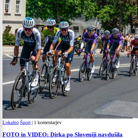
Lokalno
Šport
|
1 komentarjev
FOTO in VIDEO: Dirka po Sloveniji navdušila