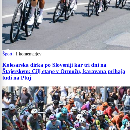
Šport
|
1 komentarjev
Kolesarska dirka po Sloveniji kar tri dni na
Štajerskem: Cilj etape v Ormožu, karavana prihaja
tudi na Ptuj