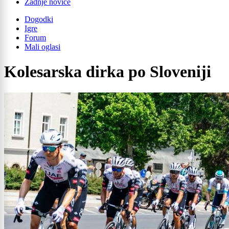
Zadnje novice
Dogodki
Igre
Forum
Mali oglasi
Kolesarska dirka po Sloveniji