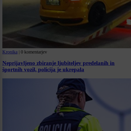
Kronika
|
0 komentarjev
Neprijavljeno zbiranje ljubiteljev predelanih in
športnih vozil, policija je ukrepala