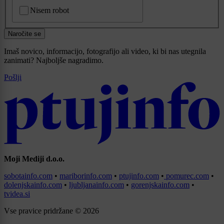
CAPTCHA
Nisem robot
Naročite se
Imaš novico, informacijo, fotografijo ali video, ki bi nas utegnila
zanimati? Najboljše nagradimo.
Pošlji
Moji Mediji d.o.o.
sobotainfo.com
•
mariborinfo.com
•
ptujinfo.com
•
pomurec.com
•
dolenjskainfo.com
•
ljubljanainfo.com
•
gorenjskainfo.com
•
tvidea.si
Vse pravice pridržane © 2026