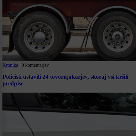
Kronika
|
0 komentarjev
Policisti ustavili 24 tovornjakarjev, skoraj vsi kršili
predpise