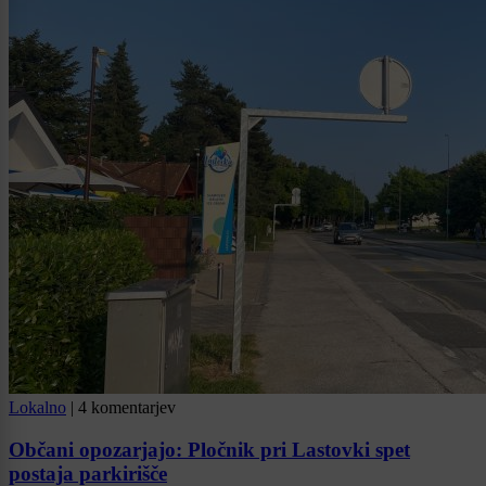
Lokalno
|
4 komentarjev
Občani opozarjajo: Pločnik pri Lastovki spet
postaja parkirišče