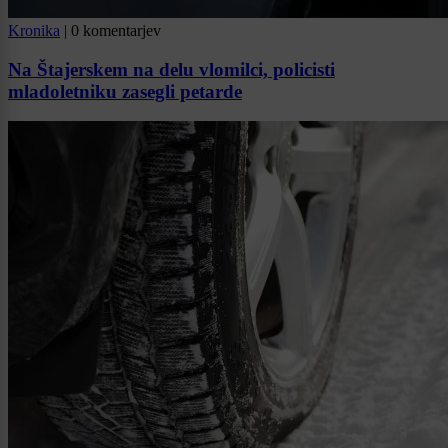
Kronika
|
0 komentarjev
Na Štajerskem na delu vlomilci, policisti
mladoletniku zasegli petarde