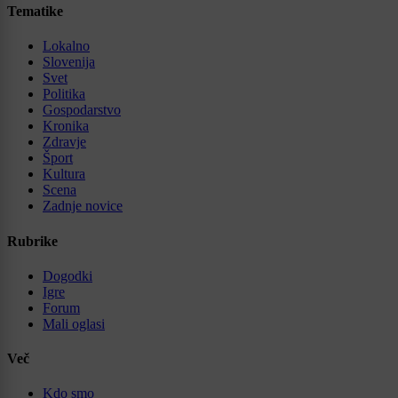
Tematike
Lokalno
Slovenija
Svet
Politika
Gospodarstvo
Kronika
Zdravje
Šport
Kultura
Scena
Zadnje novice
Rubrike
Dogodki
Igre
Forum
Mali oglasi
Več
Kdo smo