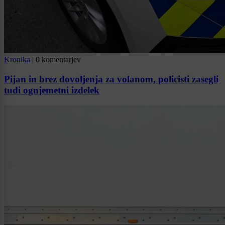
Kronika
|
0 komentarjev
Pijan in brez dovoljenja za volanom, policisti zasegli
tudi ognjemetni izdelek