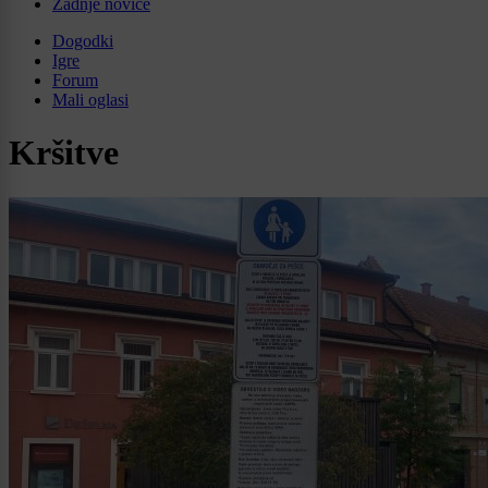
Zadnje novice
Dogodki
Igre
Forum
Mali oglasi
Kršitve