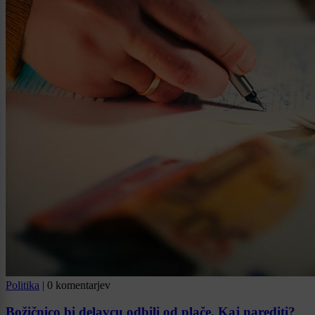
Politika
|
0 komentarjev
Božičnico bi delavcu odbili od plače. Kaj narediti?