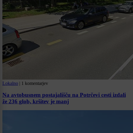
Lokalno
|
1 komentarjev
Na avtobusnem postajališču na Potrčevi cesti izdali
že 236 glob, kršitev je manj