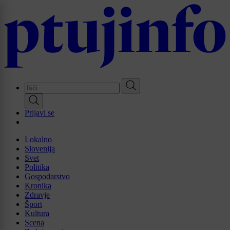
Skip
to
main
content
Prijavi se
Lokalno
Slovenija
Svet
Politika
Gospodarstvo
Kronika
Zdravje
Šport
Kultura
Scena