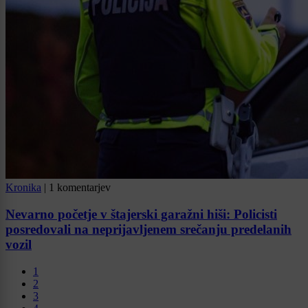
Kronika
|
1 komentarjev
Nevarno početje v štajerski garažni hiši: Policisti
posredovali na neprijavljenem srečanju predelanih
vozil
1
2
3