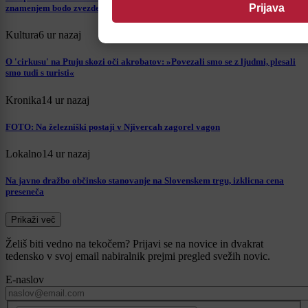
znamenjem bodo zvezde najbolj naklonjene?
Kultura
6 ur nazaj
O 'cirkusu' na Ptuju skozi oči akrobatov: »Povezali smo se z ljudmi, plesali
smo tudi s turisti«
Kronika
14 ur nazaj
FOTO: Na železniški postaji v Njivercah zagorel vagon
Lokalno
14 ur nazaj
Na javno dražbo občinsko stanovanje na Slovenskem trgu, izklicna cena
preseneča
Prikaži več
Želiš biti vedno na tekočem? Prijavi se na novice in dvakrat
tedensko v svoj email nabiralnik prejmi pregled svežih novic.
E-naslov