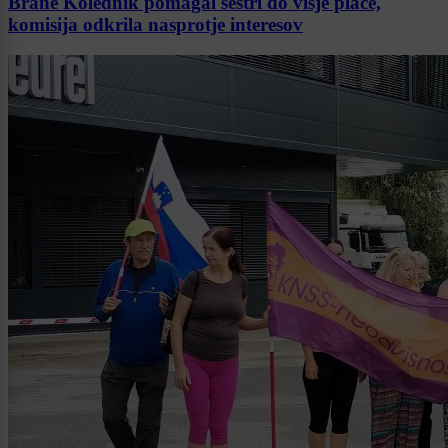
Brane Kolednik pomagal sestri do višje plače,
komisija odkrila nasprotje interesov