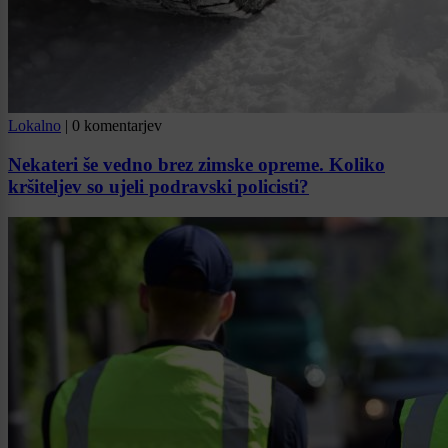
Lokalno
|
0 komentarjev
Nekateri še vedno brez zimske opreme. Koliko
kršiteljev so ujeli podravski policisti?