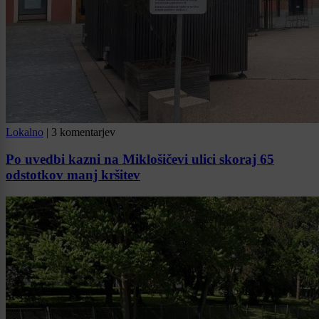
Lokalno
|
3 komentarjev
Po uvedbi kazni na Miklošičevi ulici skoraj 65
odstotkov manj kršitev