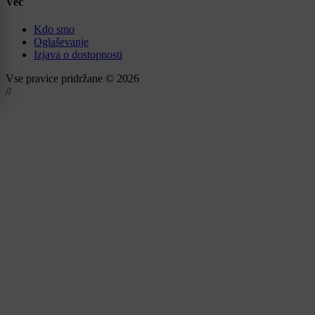
Več
Kdo smo
Oglaševanje
Izjava o dostopnosti
Vse pravice pridržane © 2026
//