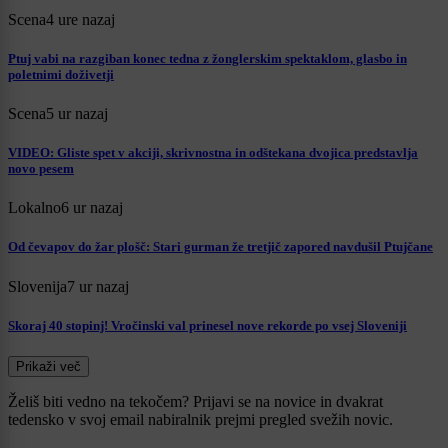
Scena
4 ure nazaj
Ptuj vabi na razgiban konec tedna z žonglerskim spektaklom, glasbo in
poletnimi doživetji
Scena
5 ur nazaj
VIDEO: Gliste spet v akciji, skrivnostna in odštekana dvojica predstavlja
novo pesem
Lokalno
6 ur nazaj
Od čevapov do žar plošč: Stari gurman že tretjič zapored navdušil Ptujčane
Slovenija
7 ur nazaj
Skoraj 40 stopinj! Vročinski val prinesel nove rekorde po vsej Sloveniji
Prikaži več
Želiš biti vedno na tekočem? Prijavi se na novice in dvakrat
tedensko v svoj email nabiralnik prejmi pregled svežih novic.