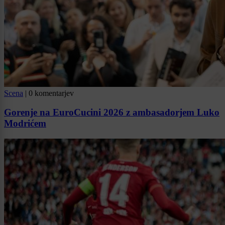
Scena
|
0 komentarjev
Gorenje na EuroCucini 2026 z ambasadorjem Luko
Modrićem