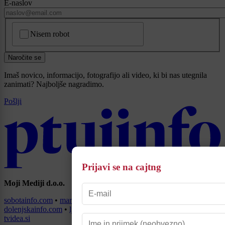
E-naslov
CAPTCHA
Nisem robot
Naročite se
Imaš novico, informacijo, fotografijo ali video, ki bi nas utegnila
zanimati? Najboljše nagradimo.
Pošlji
Prijavi se na cajtng
Moji Mediji d.o.o.
sobotainfo.com
•
mariborinfo.com
•
ptujinfo.com
•
pomurec.com
•
dolenjskainfo.com
•
ljubljanainfo.com
•
gorenjskainfo.com
•
tvidea.si