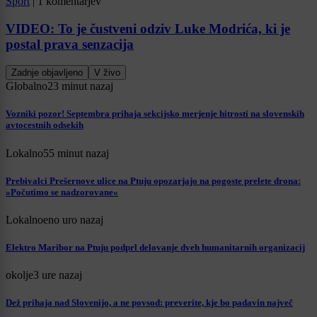
Šport
|
1 komentarjev
VIDEO: To je čustveni odziv Luke Modrića, ki je
postal prava senzacija
Zadnje objavljeno
V živo
Globalno
23 minut nazaj
Vozniki pozor! Septembra prihaja sekcijsko merjenje hitrosti na slovenskih
avtocestnih odsekih
Lokalno
55 minut nazaj
Prebivalci Prešernove ulice na Ptuju opozarjajo na pogoste prelete drona:
»Počutimo se nadzorovane«
Lokalno
eno uro nazaj
Elektro Maribor na Ptuju podprl delovanje dveh humanitarnih organizacij
okolje
3 ure nazaj
Dež prihaja nad Slovenijo, a ne povsod: preverite, kje bo padavin največ