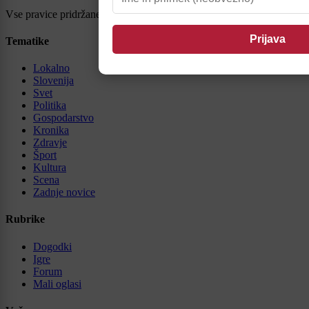
Vse pravice pridržane © 2026
Tematike
Lokalno
Slovenija
Svet
Politika
Gospodarstvo
Kronika
Zdravje
Šport
Kultura
Scena
Zadnje novice
Rubrike
Dogodki
Igre
Forum
Mali oglasi