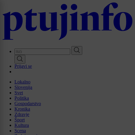
Skip
to
main
content
Prijavi se
Lokalno
Slovenija
Svet
Politika
Gospodarstvo
Kronika
Zdravje
Šport
Kultura
Scena