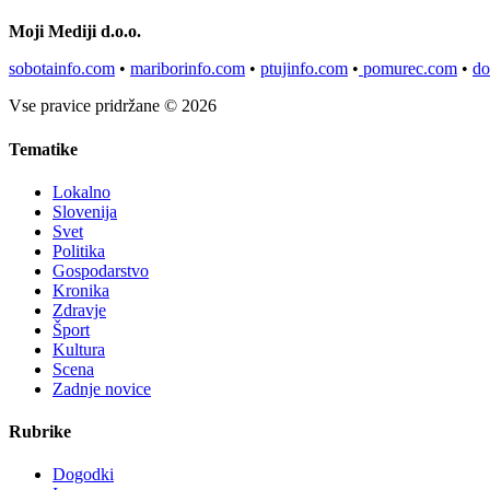
Moji Mediji d.o.o.
sobotainfo.com
•
mariborinfo.com
•
ptujinfo.com
•
pomurec.com
•
do
Vse pravice pridržane © 2026
Tematike
Lokalno
Slovenija
Svet
Politika
Gospodarstvo
Kronika
Zdravje
Šport
Kultura
Scena
Zadnje novice
Rubrike
Dogodki