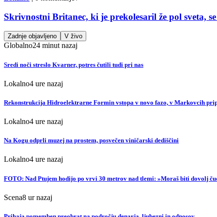
Skrivnostni Britanec, ki je prekolesaril že pol sveta, s
Zadnje objavljeno
V živo
Globalno
24 minut nazaj
Sredi noči streslo Kvarner, potres čutili tudi pri nas
Lokalno
4 ure nazaj
Rekonstrukcija Hidroelektrarne Formin vstopa v novo fazo, v Markovcih prip
Lokalno
4 ure nazaj
Na Kogu odprli muzej na prostem, posvečen viničarski dediščini
Lokalno
4 ure nazaj
FOTO: Nad Ptujem hodijo po vrvi 30 metrov nad tlemi: »Moraš biti dovolj ču
Scena
8 ur nazaj
Prihaja pomemben preobrat na področju denarja, ljubezni in odnosov