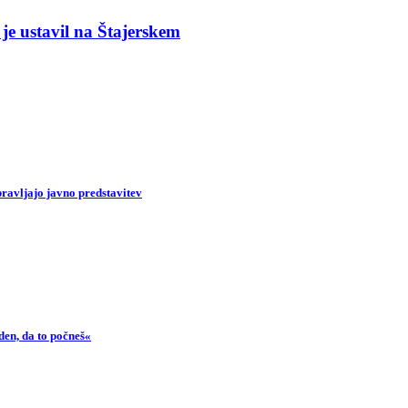
e je ustavil na Štajerskem
ravljajo javno predstavitev
Prijavi se na cajtng
den, da to počneš«