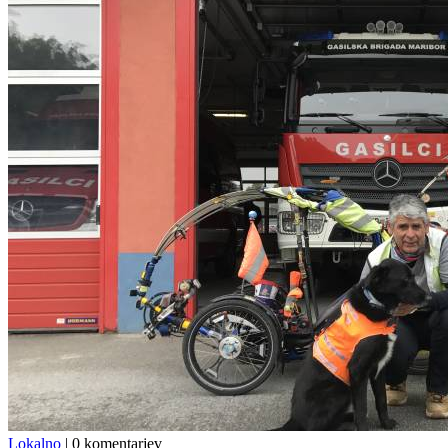
Lokalno
|
0 komentarjev