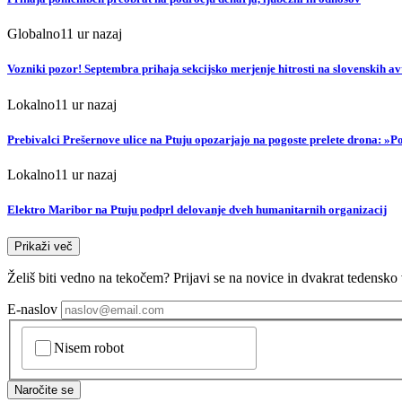
Globalno
11 ur nazaj
Vozniki pozor! Septembra prihaja sekcijsko merjenje hitrosti na slovenskih av
Lokalno
11 ur nazaj
Prebivalci Prešernove ulice na Ptuju opozarjajo na pogoste prelete drona: »
Lokalno
11 ur nazaj
Elektro Maribor na Ptuju podprl delovanje dveh humanitarnih organizacij
Prikaži več
Želiš biti vedno na tekočem? Prijavi se na novice in dvakrat tedensko 
E-naslov
CAPTCHA
Nisem robot
Naročite se