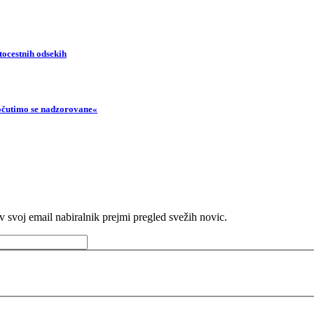
tocestnih odsekih
Počutimo se nadzorovane«
v svoj email nabiralnik prejmi pregled svežih novic.