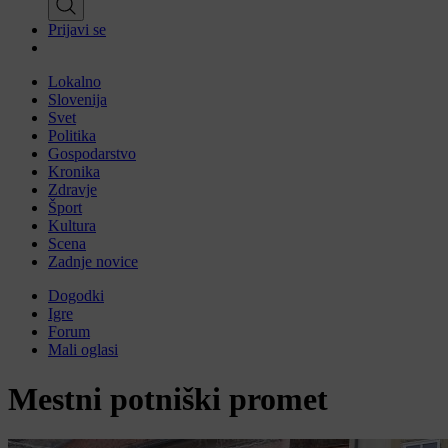
Prijavi se
Lokalno
Slovenija
Svet
Politika
Gospodarstvo
Kronika
Zdravje
Šport
Kultura
Scena
Zadnje novice
Dogodki
Igre
Forum
Mali oglasi
Mestni potniški promet