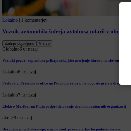
Lokalno
|
1 komentarjev
Voznik avtomobila šoferja avtobusa udaril v obraz in
Zadnje objavljeno
V živo
Globalno
6 ur nazaj
Vozniki pozor! Septembra prihaja sekcijsko merjenje hitrosti na slovenskih av
Lokalno
6 ur nazaj
Prebivalci Prešernove ulice na Ptuju opozarjajo na pogoste prelete drona: »
Lokalno
7 ur nazaj
Elektro Maribor na Ptuju podprl delovanje dveh humanitarnih organizacij
okolje
9 ur nazaj
Dež prihaja nad Slovenijo, a ne povsod: preverite, kje bo padavin največ