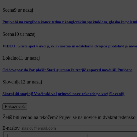
Scena
9 ur nazaj
Ptuj vabi na razgiban konec tedna z žonglerskim spektaklom, glasbo in poletni
Scena
10 ur nazaj
VIDEO: Gliste spet v akciji, skrivnostna in odštekana dvojica predstavlja nov
Lokalno
11 ur nazaj
Od čevapov do žar plošč: Stari gurman že tretjič zapored navdušil Ptujčane
Slovenija
12 ur nazaj
Skoraj 40 stopinj! Vročinski val prinesel nove rekorde po vsej Sloveniji
Prikaži več
Želiš biti vedno na tekočem? Prijavi se na novice in dvakrat tedensko 
E-naslov
CAPTCHA