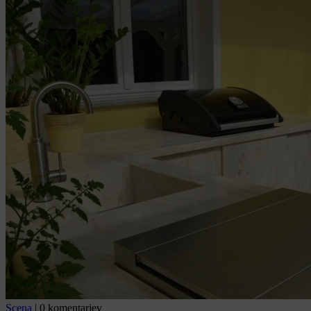
Scena
|
0 komentarjev