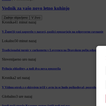
Vodnik za vašo novo letno kuhinjo
Zadnje objavljeno
V živo
Kronika
41 minut nazaj
V Župečji vasi zagorelo v naravi, gasilci opozarjajo na odgovorno ravnanje
Lokalno
50 minut nazaj
Tradicionalni turnir v curkometu v Lovrencu na Dravskem polju odpovedan
Slovenija
eno uro nazaj
Prihaja ohladitev, a tudi dva nova opozorila
Kronika
2 uri nazaj
V Vidmu otrok z e-skirojem trčil v avto in se hudo poškodoval, posredoval hel
Globalno
3 ure nazaj
Sredi noči streslo Kvarner, potres čutili tudi pri nas