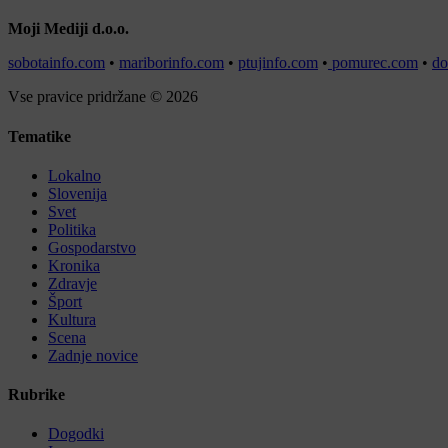
Moji Mediji d.o.o.
sobotainfo.com
•
mariborinfo.com
•
ptujinfo.com
•
pomurec.com
•
do
Vse pravice pridržane © 2026
Tematike
Lokalno
Slovenija
Svet
Politika
Gospodarstvo
Kronika
Zdravje
Šport
Kultura
Scena
Zadnje novice
Rubrike
Dogodki