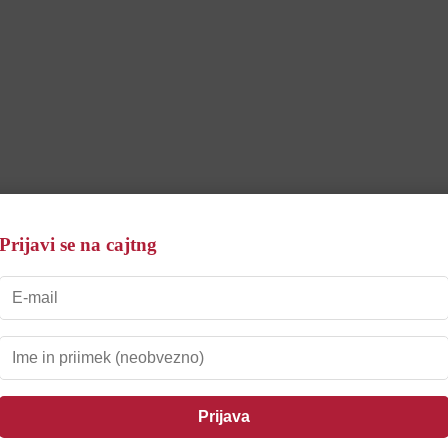
Prijavi se na cajtng
ikopter