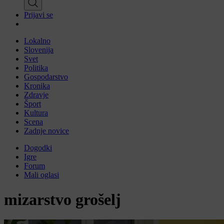
Prijavi se
Lokalno
Slovenija
Svet
Politika
Gospodarstvo
Kronika
Zdravje
Šport
Kultura
Scena
Zadnje novice
Dogodki
Igre
Forum
Mali oglasi
mizarstvo grošelj