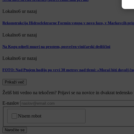
Lokalno
6 ur nazaj
Rekonstrukcija Hidroelektrarne Formin vstopa v novo fazo, v Markovcih prip
Lokalno
6 ur nazaj
Na Kogu odprli muzej na prostem, posvečen viničarski dediščini
Lokalno
6 ur nazaj
FOTO: Nad Ptujem hodijo po vrvi 30 metrov nad tlemi: »Moraš biti dovolj ču
Prikaži več
Želiš biti vedno na tekočem? Prijavi se na novice in dvakrat tedensko 
E-naslov
CAPTCHA
Nisem robot
Naročite se