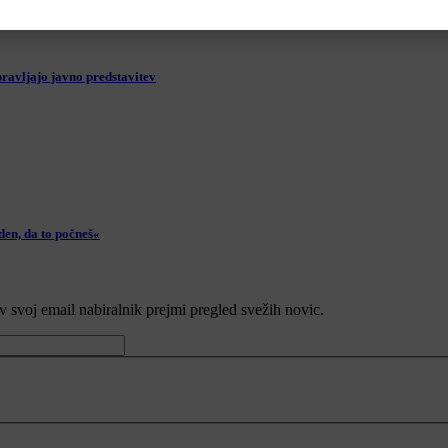
ravljajo javno predstavitev
den, da to počneš«
v svoj email nabiralnik prejmi pregled svežih novic.