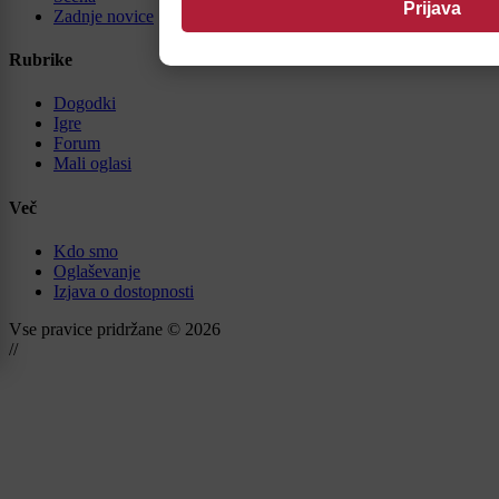
Zadnje novice
Rubrike
Dogodki
Igre
Forum
Mali oglasi
Več
Kdo smo
Oglaševanje
Izjava o dostopnosti
Vse pravice pridržane © 2026
//