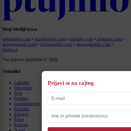
Moji Mediji d.o.o.
sobotainfo.com
•
mariborinfo.com
•
ptujinfo.com
•
pomurec.com
•
dolenjskainfo.com
•
ljubljanainfo.com
•
gorenjskainfo.com
•
tvidea.si
Vse pravice pridržane © 2026
Tematike
Prijavi se na cajtng
Lokalno
Slovenija
Svet
Politika
Gospodarstvo
Kronika
Zdravje
Šport
Kultura
Scena