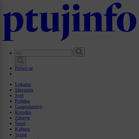
Skip
to
main
content
Prijavi se
Lokalno
Slovenija
Svet
Politika
Gospodarstvo
Kronika
Zdravje
Šport
Kultura
Scena