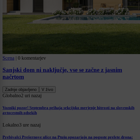
Scena
|
0 komentarjev
Sanjski dom ni naključje, vse se začne z jasnim
načrtom
Zadnje objavljeno
V živo
Globalno
2 uri nazaj
Vozniki pozor! Septembra prihaja sekcijsko merjenje hitrosti na slovenskih
avtocestnih odsekih
Lokalno
3 ure nazaj
Prebivalci Prešernove ulice na Ptuju opozarjajo na pogoste prelete drona: