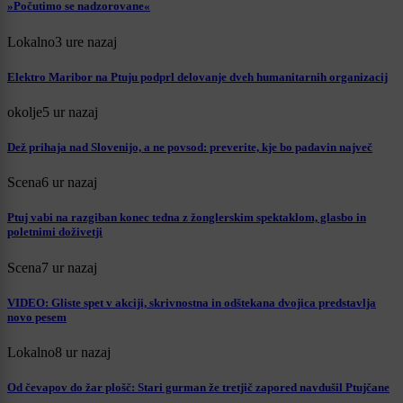
»Počutimo se nadzorovane«
Lokalno
3 ure nazaj
Elektro Maribor na Ptuju podprl delovanje dveh humanitarnih organizacij
okolje
5 ur nazaj
Dež prihaja nad Slovenijo, a ne povsod: preverite, kje bo padavin največ
Scena
6 ur nazaj
Ptuj vabi na razgiban konec tedna z žonglerskim spektaklom, glasbo in
poletnimi doživetji
Scena
7 ur nazaj
VIDEO: Gliste spet v akciji, skrivnostna in odštekana dvojica predstavlja
novo pesem
Lokalno
8 ur nazaj
Od čevapov do žar plošč: Stari gurman že tretjič zapored navdušil Ptujčane