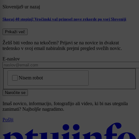
Slovenija
9 ur nazaj
Skoraj 40 stopinj! Vročinski val prinesel nove rekorde po vsej Sloveniji
Prikaži več
Želiš biti vedno na tekočem? Prijavi se na novice in dvakrat
tedensko v svoj email nabiralnik prejmi pregled svežih novic.
E-naslov
CAPTCHA
Nisem robot
Naročite se
Imaš novico, informacijo, fotografijo ali video, ki bi nas utegnila
zanimati? Najboljše nagradimo.
Pošlji