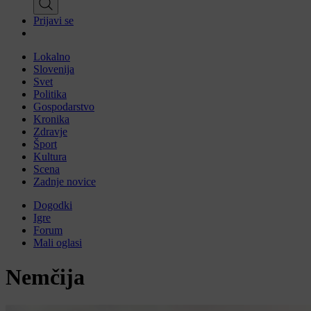
Prijavi se
Lokalno
Slovenija
Svet
Politika
Gospodarstvo
Kronika
Zdravje
Šport
Kultura
Scena
Zadnje novice
Dogodki
Igre
Forum
Mali oglasi
Nemčija