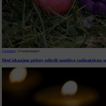
Globalno
|
0 komentarjev
Med iskanjem pirhov odkrili sumljivo radioaktivno sn