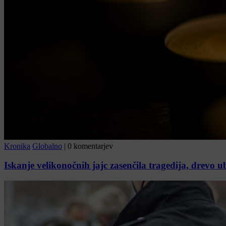
Kronika
Globalno
|
0 komentarjev
Iskanje velikonočnih jajc zasenčila tragedija, drevo ub