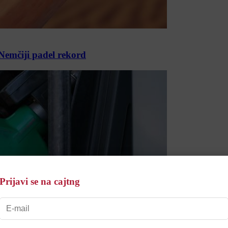
 Nemčiji padel rekord
Prijavi se na cajtng