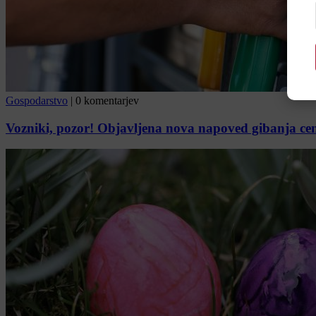
Gospodarstvo
|
0 komentarjev
Vozniki, pozor! Objavljena nova napoved gibanja ce