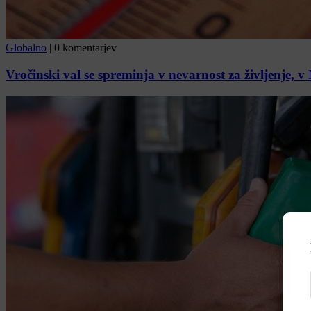
Globalno
|
0 komentarjev
Vročinski val se spreminja v nevarnost za življenje, v