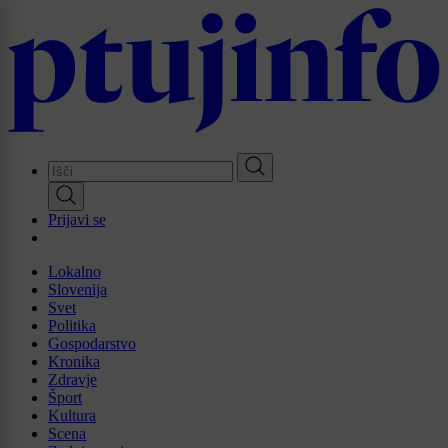
Skip
to
main
content
Prijavi se
Lokalno
Slovenija
Svet
Politika
Gospodarstvo
Kronika
Zdravje
Šport
Kultura
Scena