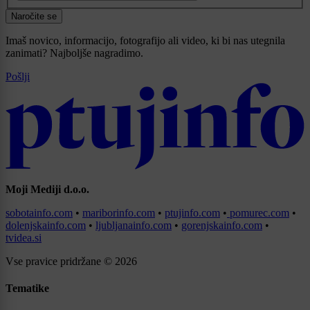
Naročite se
Imaš novico, informacijo, fotografijo ali video, ki bi nas utegnila
zanimati? Najboljše nagradimo.
Pošlji
Moji Mediji d.o.o.
sobotainfo.com
•
mariborinfo.com
•
ptujinfo.com
•
pomurec.com
•
dolenjskainfo.com
•
ljubljanainfo.com
•
gorenjskainfo.com
•
tvidea.si
Vse pravice pridržane © 2026
Tematike