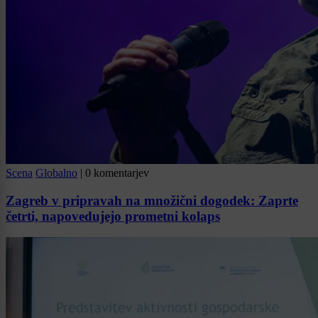
Scena
Globalno
|
0 komentarjev
Zagreb v pripravah na množični dogodek: Zaprte
četrti, napovedujejo prometni kolaps