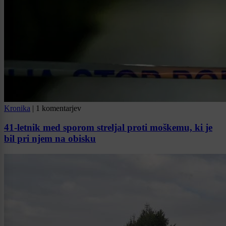
Kronika
|
1 komentarjev
41-letnik med sporom streljal proti moškemu, ki je
bil pri njem na obisku