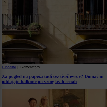
Globalno
|
0 komentarjev
Za pogled na papeža tudi čez tisoč evrov? Domačini
oddajajo balkone po vrtoglavih cenah