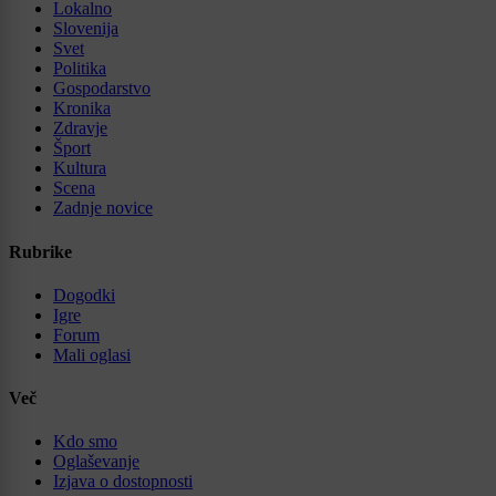
Lokalno
Slovenija
Svet
Politika
Gospodarstvo
Kronika
Zdravje
Šport
Kultura
Scena
Zadnje novice
Rubrike
Dogodki
Igre
Forum
Mali oglasi
Več
Kdo smo
Oglaševanje
Izjava o dostopnosti