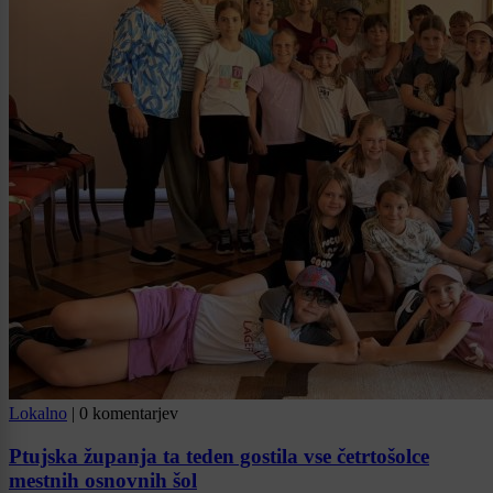
Lokalno
|
0 komentarjev
Ptujska županja ta teden gostila vse četrtošolce
mestnih osnovnih šol