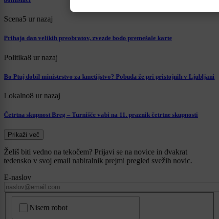
Scena
5 ur nazaj
Prihaja dan velikih preobratov, zvezde bodo premešale karte
Politika
8 ur nazaj
Bo Ptuj dobil ministrstvo za kmetijstvo? Pobuda že pri pristojnih v Ljubljani
Lokalno
8 ur nazaj
Četrtna skupnost Breg – Turnišče vabi na 11. praznik četrtne skupnosti
Prikaži več
Želiš biti vedno na tekočem? Prijavi se na novice in dvakrat
tedensko v svoj email nabiralnik prejmi pregled svežih novic.
E-naslov
CAPTCHA
Nisem robot