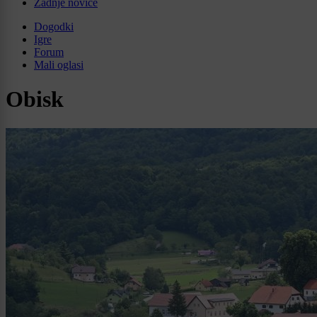
Zadnje novice
Dogodki
Igre
Forum
Mali oglasi
Obisk