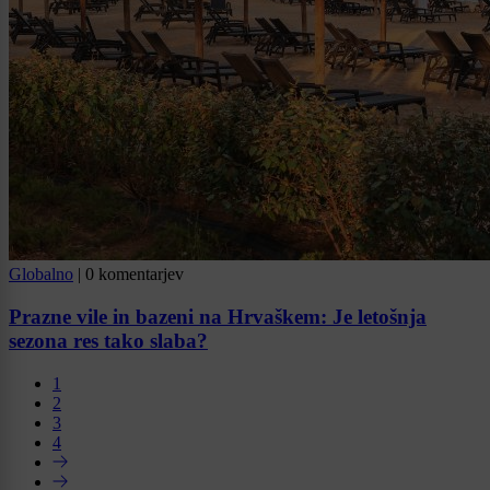
Globalno
|
0 komentarjev
Prazne vile in bazeni na Hrvaškem: Je letošnja
sezona res tako slaba?
1
2
3
4