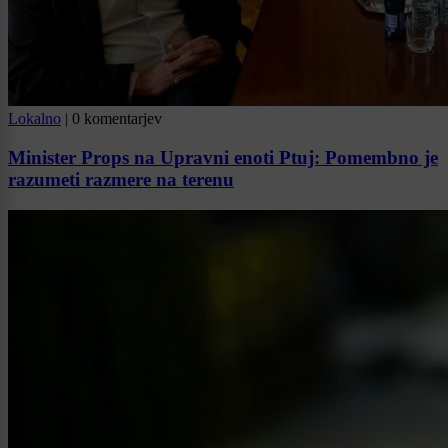
Lokalno
|
0 komentarjev
Minister Props na Upravni enoti Ptuj: Pomembno je
razumeti razmere na terenu