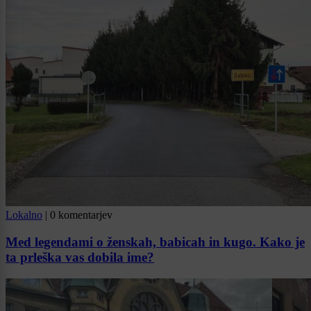
Lokalno
|
0 komentarjev
Med legendami o ženskah, babicah in kugo. Kako je
ta prleška vas dobila ime?