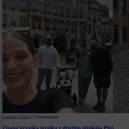
Lokalno
Scena
|
1 komentarjev
Znana hrvaška igralka z družino obiskala Ptuj