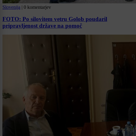
Slovenija
|
0 komentarjev
FOTO: Po silovitem vetru Golob poudaril
pripravljenost države na pomoč