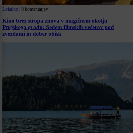
Lokalno
|
0 komentarjev
Kino brez stropa znova v magičnem okolju
Ptujskega gradu: Sedem filmskih večerov pod
zvezdami in dober obisk