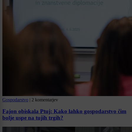
Gospodarstvo
|
2 komentarjev
Fajon obiskala Ptuj: Kako lahko gospodarstvo čim
bolje uspe na tujih trgih?