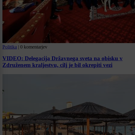
Politika
|
0 komentarjev
VIDEO: Delegacija Državnega sveta na obisku v
Združenem kraljestvu, cilj je bil okrepiti vezi