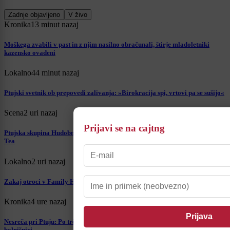
Zadnje objavljeno
V živo
Kronika
13 minut nazaj
Moškega zvabili v past in z njim nasilno obračunali, štirje mladoletniki
kazensko ovadeni
Lokalno
44 minut nazaj
Ptujski svetnik ob prepovedi zalivanja: »Birokracija spi, vrtovi pa se sušijo«
Scena
2 uri nazaj
Prijavi se na cajtng
Ptujska skupina Hudobni Volk napoveduje jubilejni šov z dobrodelno noto za
Tea
Lokalno
2 uri nazaj
Zakaj otroci v Family Hotelu Vilinia pozabijo na telefone?
Kronika
4 ure nazaj
Nesreča pri Ptuju: Po trčenju avtomobila in motorja ena oseba končala v
bolnišnici