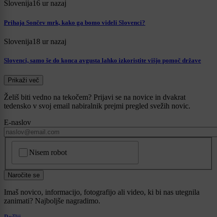
Slovenija
16 ur nazaj
Prihaja Sončev mrk, kako ga bomo videli Slovenci?
Slovenija
18 ur nazaj
Slovenci, samo še do konca avgusta lahko izkoristite višjo pomoč države
Prikaži več
Želiš biti vedno na tekočem? Prijavi se na novice in dvakrat
tedensko v svoj email nabiralnik prejmi pregled svežih novic.
E-naslov
CAPTCHA
Nisem robot
Naročite se
Imaš novico, informacijo, fotografijo ali video, ki bi nas utegnila
zanimati? Najboljše nagradimo.