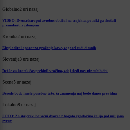
Globalno
2 uri nazaj
VIDEO: Dvonadstropni avtobus obtičal na trajektu, potniki ga skušali
premakniti z zibanjem
Kronika
2 uri nazaj
Eksplodiral aparat za praženje kave, zagorel tudi dimnik
Slovenija
3 ure nazaj
Dež le za kratek čas prekinil vročino, zdaj sledi nov niz suhih dni
Scena
5 ur nazaj
Besede bodo imele posebno težo, ta znamenja naj bodo danes previdna
Lokalno
8 ur nazaj
FOTO: Za štajerski baročni dvorec z bogato zgodovino želijo pol milijona
evrov