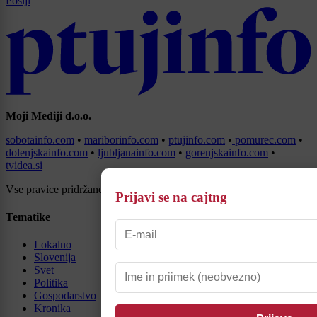
Pošlji
Moji Mediji d.o.o.
sobotainfo.com
•
mariborinfo.com
•
ptujinfo.com
•
pomurec.com
•
dolenjskainfo.com
•
ljubljanainfo.com
•
gorenjskainfo.com
•
tvidea.si
Vse pravice pridržane © 2026
Prijavi se na cajtng
Tematike
Lokalno
Slovenija
Svet
Politika
Gospodarstvo
Kronika