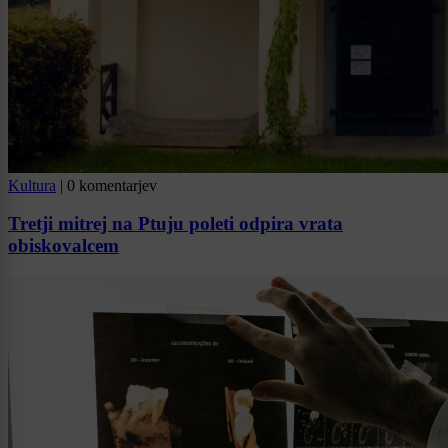
Kultura
|
0 komentarjev
Tretji mitrej na Ptuju poleti odpira vrata
obiskovalcem