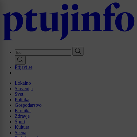
Skip
to
main
content
Prijavi se
Lokalno
Slovenija
Svet
Politika
Gospodarstvo
Kronika
Zdravje
Šport
Kultura
Scena