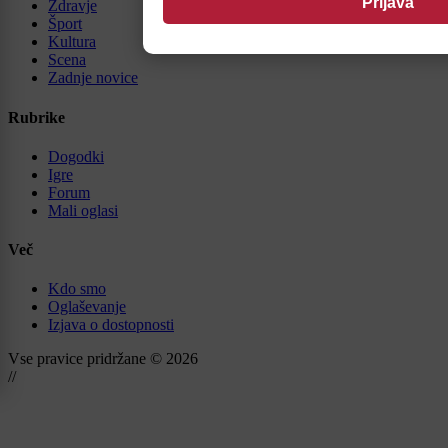
Zdravje
Šport
Kultura
Scena
Zadnje novice
Rubrike
Dogodki
Igre
Forum
Mali oglasi
Več
Kdo smo
Oglaševanje
Izjava o dostopnosti
Vse pravice pridržane © 2026
//