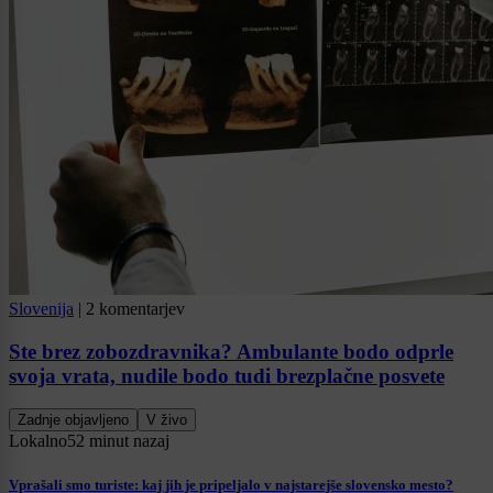
Slovenija
|
2 komentarjev
Ste brez zobozdravnika? Ambulante bodo odprle
svoja vrata, nudile bodo tudi brezplačne posvete
Zadnje objavljeno
V živo
Lokalno
52 minut nazaj
Vprašali smo turiste: kaj jih je pripeljalo v najstarejše slovensko mesto?