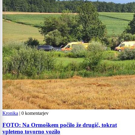
Kronika
|
0 komentarjev
FOTO: Na Ormoškem počilo že drugič, tokrat
vpleteno tovorno vozilo