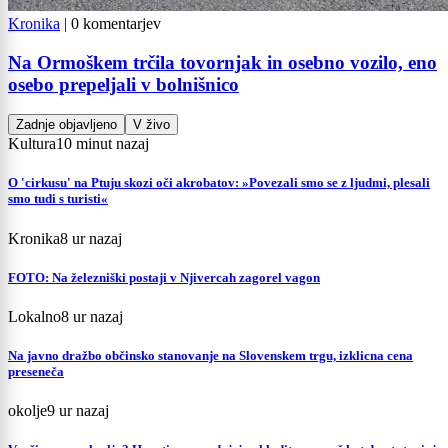
Kronika
|
0 komentarjev
Na Ormoškem trčila tovornjak in osebno vozilo, eno
osebo prepeljali v bolnišnico
Zadnje objavljeno
V živo
Kultura
10 minut nazaj
O 'cirkusu' na Ptuju skozi oči akrobatov: »Povezali smo se z ljudmi, plesali
smo tudi s turisti«
Kronika
8 ur nazaj
FOTO: Na železniški postaji v Njivercah zagorel vagon
Lokalno
8 ur nazaj
Na javno dražbo občinsko stanovanje na Slovenskem trgu, izklicna cena
preseneča
okolje
9 ur nazaj