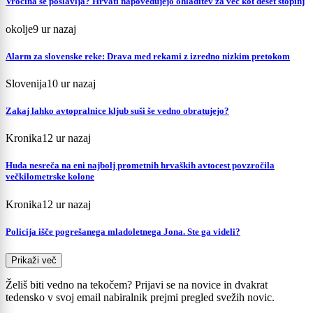
Vročina se poslavlja? Hrvati napovedujejo ohladitev za več kot deset stopinj
okolje
9 ur nazaj
Alarm za slovenske reke: Drava med rekami z izredno nizkim pretokom
Slovenija
10 ur nazaj
Zakaj lahko avtopralnice kljub suši še vedno obratujejo?
Kronika
12 ur nazaj
Huda nesreča na eni najbolj prometnih hrvaških avtocest povzročila
večkilometrske kolone
Kronika
12 ur nazaj
Policija išče pogrešanega mladoletnega Jona. Ste ga videli?
Prikaži več
Želiš biti vedno na tekočem? Prijavi se na novice in dvakrat
tedensko v svoj email nabiralnik prejmi pregled svežih novic.