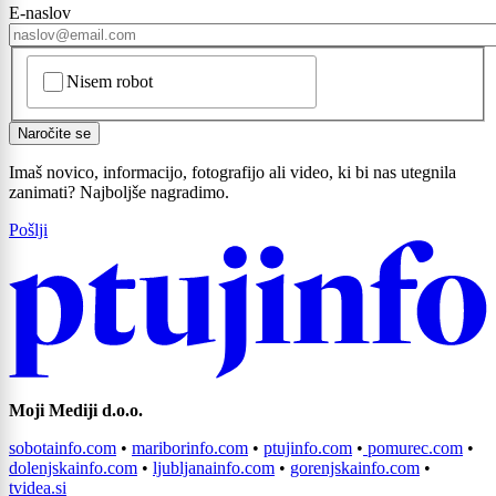
E-naslov
CAPTCHA
Nisem robot
Naročite se
Imaš novico, informacijo, fotografijo ali video, ki bi nas utegnila
zanimati? Najboljše nagradimo.
Pošlji
Prijavi se na cajtng
Moji Mediji d.o.o.
sobotainfo.com
•
mariborinfo.com
•
ptujinfo.com
•
pomurec.com
•
dolenjskainfo.com
•
ljubljanainfo.com
•
gorenjskainfo.com
•
tvidea.si