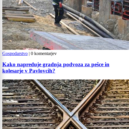
Gospodarstvo
|
0 komentarjev
Kako napreduje gradnja podvoza za pešce in
kolesarje v Pavlovcih?