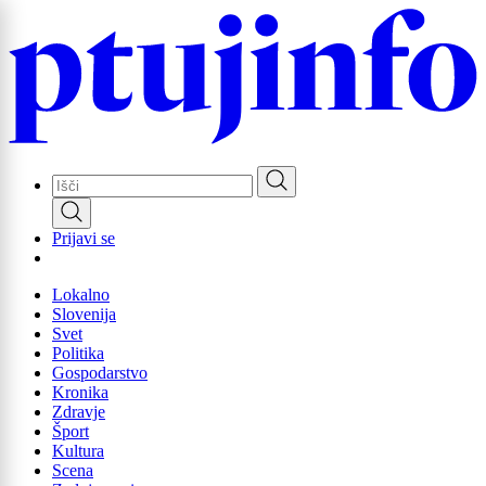
Skip
to
main
content
Prijavi se
Lokalno
Slovenija
Svet
Politika
Gospodarstvo
Kronika
Zdravje
Šport
Kultura
Scena