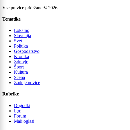
Vse pravice pridržane © 2026
Tematike
Lokalno
Slovenija
Svet
Politika
Gospodarstvo
Kronika
Zdravje
Šport
Kultura
Scena
Zadnje novice
Rubrike
Dogodki
Igre
Forum
Mali oglasi