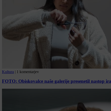
Kultura
|
1 komentarjev
FOTO: Obiskovalce naše galerije presenetil nastop ira