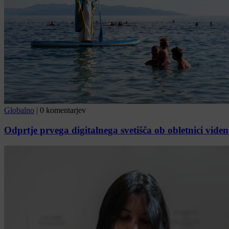
Globalno
|
0 komentarjev
Odprtje prvega digitalnega svetišča ob obletnici vide