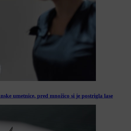
nske umetnice, pred množico si je postrigla lase