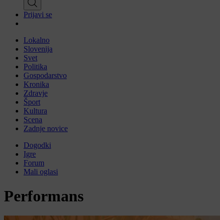
Prijavi se
Lokalno
Slovenija
Svet
Politika
Gospodarstvo
Kronika
Zdravje
Šport
Kultura
Scena
Zadnje novice
Dogodki
Igre
Forum
Mali oglasi
Performans