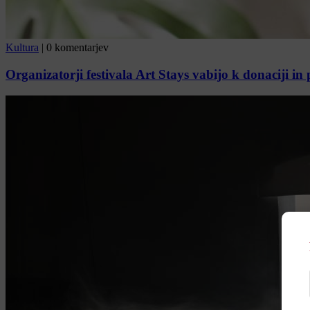
Kultura
|
0 komentarjev
Organizatorji festivala Art Stays vabijo k donaciji in 