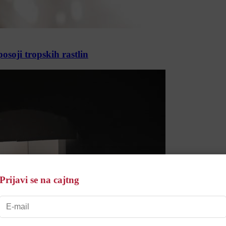
posoji tropskih rastlin
Prijavi se na cajtng