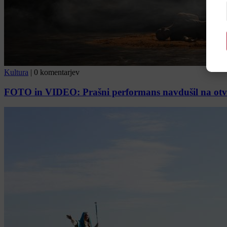
Kultura
|
0 komentarjev
FOTO in VIDEO: Prašni performans navdušil na otvori