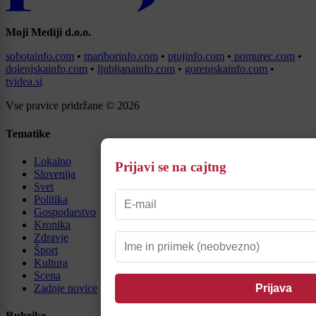
Moji Mediji d.o.o.
sobotainfo.com
•
mariborinfo.com
•
ptujinfo.com
•
pomurec.com
•
dolenjskainfo.com
•
ljubljanainfo.com
•
gorenjskainfo.com
•
tvidea.si
Vse pravice pridržane © 2026
Tematike
Lokalno
Prijavi se na cajtng
Slovenija
Svet
Politika
Gospodarstvo
Kronika
Zdravje
Šport
Kultura
Scena
Zadnje novice
Rubrike