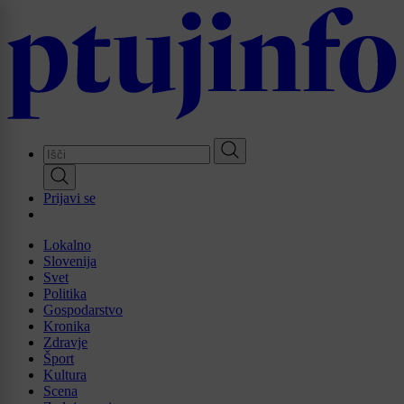
Skip
to
main
content
Prijavi se
Lokalno
Slovenija
Svet
Politika
Gospodarstvo
Kronika
Zdravje
Šport
Kultura
Scena