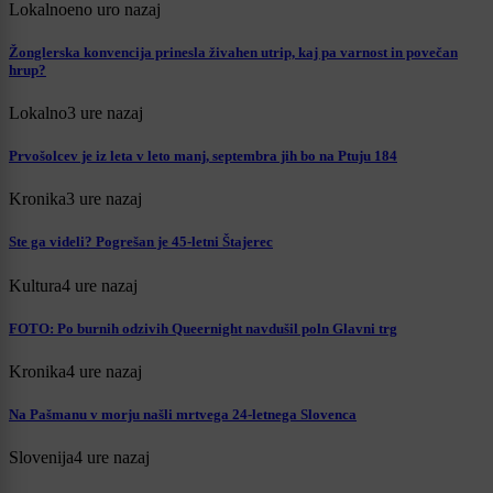
Lokalno
eno uro nazaj
Žonglerska konvencija prinesla živahen utrip, kaj pa varnost in povečan
hrup?
Lokalno
3 ure nazaj
Prvošolcev je iz leta v leto manj, septembra jih bo na Ptuju 184
Kronika
3 ure nazaj
Ste ga videli? Pogrešan je 45-letni Štajerec
Kultura
4 ure nazaj
FOTO: Po burnih odzivih Queernight navdušil poln Glavni trg
Kronika
4 ure nazaj
Na Pašmanu v morju našli mrtvega 24-letnega Slovenca
Slovenija
4 ure nazaj