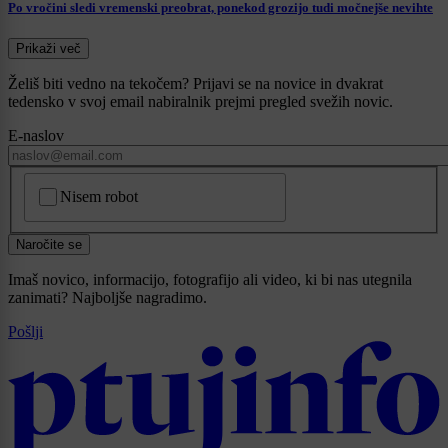
Po vročini sledi vremenski preobrat, ponekod grozijo tudi močnejše nevihte
Prikaži več
Želiš biti vedno na tekočem? Prijavi se na novice in dvakrat
tedensko v svoj email nabiralnik prejmi pregled svežih novic.
E-naslov
CAPTCHA
Nisem robot
Naročite se
Imaš novico, informacijo, fotografijo ali video, ki bi nas utegnila
zanimati? Najboljše nagradimo.
Pošlji