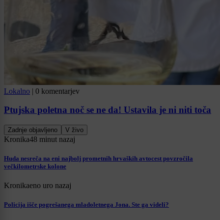
Lokalno
|
0 komentarjev
Ptujska poletna noč se ne da! Ustavila je ni niti toča
Zadnje objavljeno
V živo
Kronika
48 minut nazaj
Huda nesreča na eni najbolj prometnih hrvaških avtocest povzročila
večkilometrske kolone
Kronika
eno uro nazaj
Policija išče pogrešanega mladoletnega Jona. Ste ga videli?