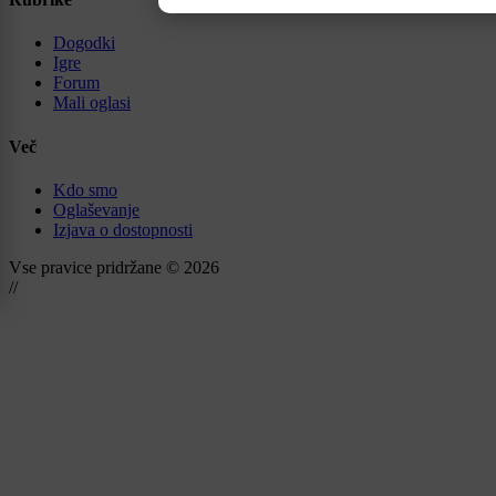
Dogodki
Igre
Forum
Mali oglasi
Več
Kdo smo
Oglaševanje
Izjava o dostopnosti
Vse pravice pridržane © 2026
//