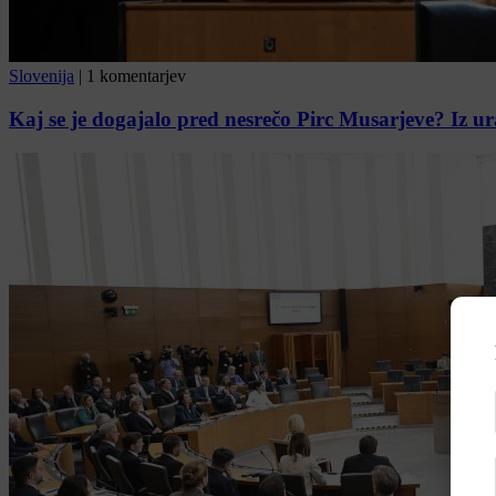
Slovenija
|
1 komentarjev
Kaj se je dogajalo pred nesrečo Pirc Musarjeve? Iz u