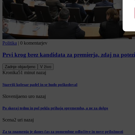
Politika
|
0 komentarjev
Prvi krog brez kandidata za premierja, zdaj na potezi
Zadnje objavljeno
V živo
Kronika
51 minut nazaj
Starejši kolesar padel in se hudo poškodoval
Slovenija
eno uro nazaj
Po skoraj tednu in pol pekla prihaja sprememba, a ne za dolgo
Scena
2 uri nazaj
Za ta znamenja je danes čas za pomembne odločitve in nove priložnosti