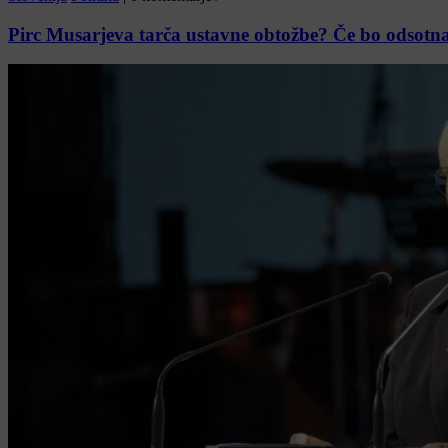
Pirc Musarjeva tarča ustavne obtožbe? Če bo odsotna