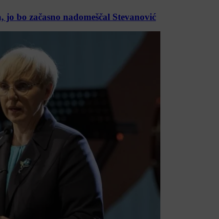
, jo bo začasno nadomeščal Stevanović