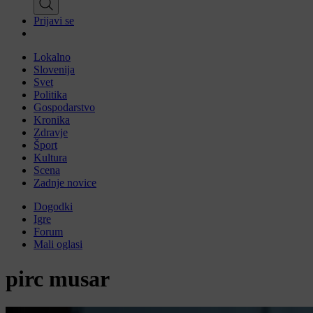
Prijavi se
Lokalno
Slovenija
Svet
Politika
Gospodarstvo
Kronika
Zdravje
Šport
Kultura
Scena
Zadnje novice
Dogodki
Igre
Forum
Mali oglasi
pirc musar