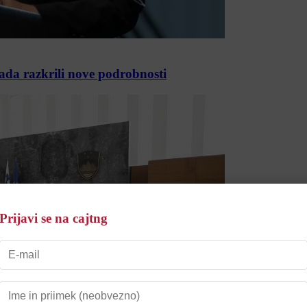
rada razkrili nove podrobnosti
Prijavi se na cajtng