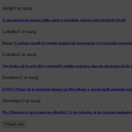
okolje
5 ur nazaj
Z eno preprosto potezo lahko med vročinskim valom rešite življenje živali
Lokalno
5 ur nazaj
Pozor! V soboto zaradi Evropske žonglerske konvencije več začasnih prometn
Lokalno
5 ur nazaj
Vročinski val in prireditve napolnili ptujsko urgenco, dnevno obravnavali do
Kronika
12 ur nazaj
FOTO: Prizor, ki je pretresel mnoge na Hrvaškem: v morju našli poginule srn
Slovenija
13 ur nazaj
Pirc Musarjeva tarča ustavne obtožbe? Če bo odsotna, jo bo začasno nadomeš
Prikaži več