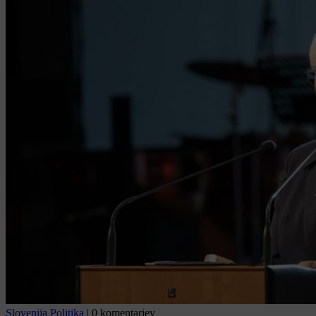
Slovenija
Politika
|
0 komentarjev