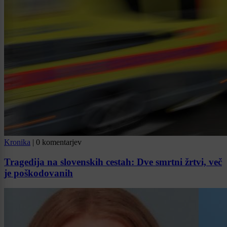
Kronika
|
0 komentarjev
Tragedija na slovenskih cestah: Dve smrtni žrtvi, več
je poškodovanih