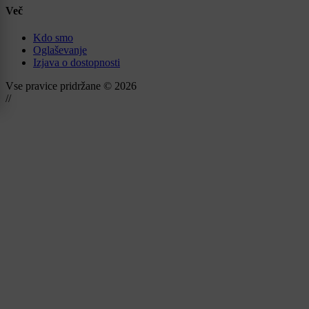
Več
Kdo smo
Oglaševanje
Izjava o dostopnosti
Vse pravice pridržane © 2026
//