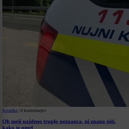
Kronika
|
0 komentarjev
Ob meji najdeno truplo neznanca, ni znano niti,
kako je umrl