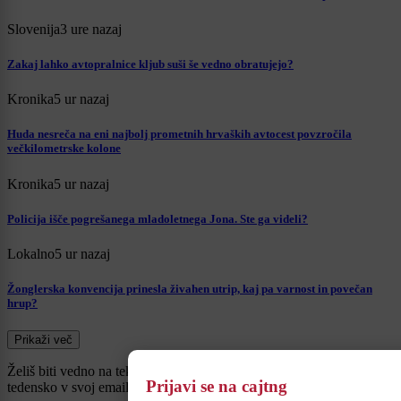
Slovenija
3 ure nazaj
Zakaj lahko avtopralnice kljub suši še vedno obratujejo?
Kronika
5 ur nazaj
Huda nesreča na eni najbolj prometnih hrvaških avtocest povzročila
večkilometrske kolone
Kronika
5 ur nazaj
Policija išče pogrešanega mladoletnega Jona. Ste ga videli?
Lokalno
5 ur nazaj
Žonglerska konvencija prinesla živahen utrip, kaj pa varnost in povečan
hrup?
Prikaži več
Želiš biti vedno na tekočem? Prijavi se na novice in dvakrat
Prijavi se na cajtng
tedensko v svoj email nabiralnik prejmi pregled svežih novic.