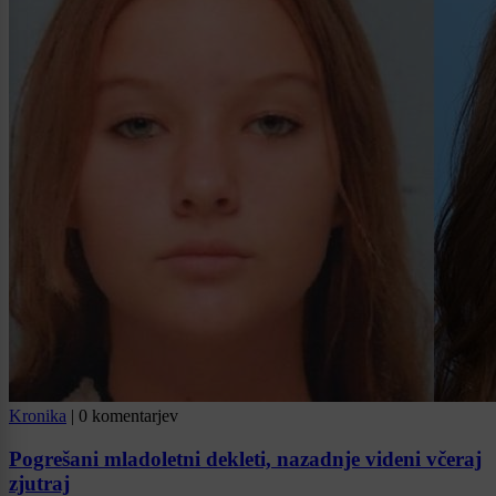
Kronika
|
0 komentarjev
Pogrešani mladoletni dekleti, nazadnje videni včeraj
zjutraj