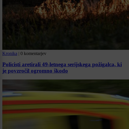
Kronika
|
0 komentarjev
Policisti aretirali 49-letnega serijskega požigalca, ki
je povzročil ogromno škodo