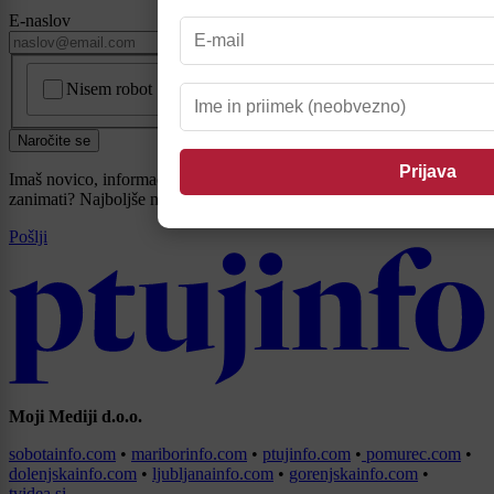
E-naslov
CAPTCHA
Nisem robot
Naročite se
Imaš novico, informacijo, fotografijo ali video, ki bi nas utegnila
zanimati? Najboljše nagradimo.
Pošlji
Moji Mediji d.o.o.
sobotainfo.com
•
mariborinfo.com
•
ptujinfo.com
•
pomurec.com
•
dolenjskainfo.com
•
ljubljanainfo.com
•
gorenjskainfo.com
•
tvidea.si