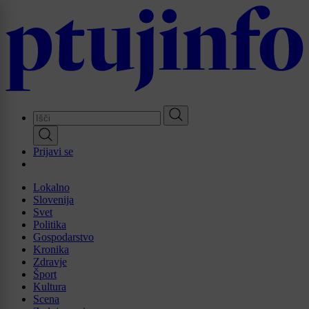
Skip
to
main
content
Prijavi se
Lokalno
Slovenija
Svet
Politika
Gospodarstvo
Kronika
Zdravje
Šport
Kultura
Scena