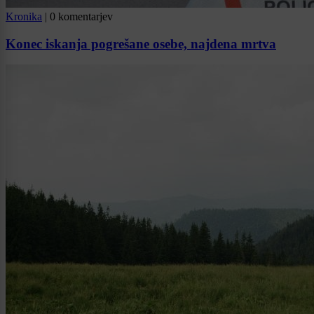
Kronika
|
0 komentarjev
Konec iskanja pogrešane osebe, najdena mrtva