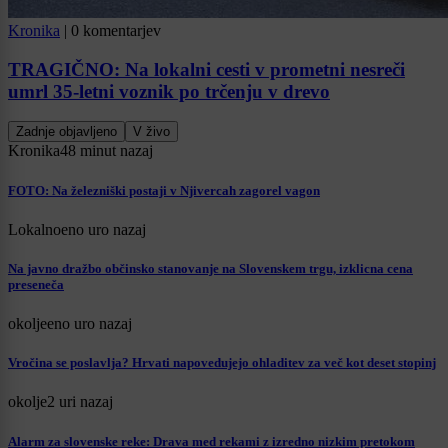
Kronika
|
0 komentarjev
TRAGIČNO: Na lokalni cesti v prometni nesreči
umrl 35-letni voznik po trčenju v drevo
Zadnje objavljeno
V živo
Kronika
48 minut nazaj
FOTO: Na železniški postaji v Njivercah zagorel vagon
Lokalno
eno uro nazaj
Na javno dražbo občinsko stanovanje na Slovenskem trgu, izklicna cena
preseneča
okolje
eno uro nazaj
Vročina se poslavlja? Hrvati napovedujejo ohladitev za več kot deset stopinj
okolje
2 uri nazaj
Alarm za slovenske reke: Drava med rekami z izredno nizkim pretokom