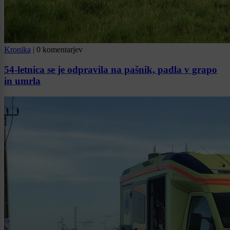
Kronika
|
0 komentarjev
54-letnica se je odpravila na pašnik, padla v grapo
in umrla