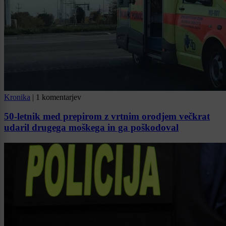
Kronika
|
1 komentarjev
50-letnik med prepirom z vrtnim orodjem večkrat
udaril drugega moškega in ga poškodoval