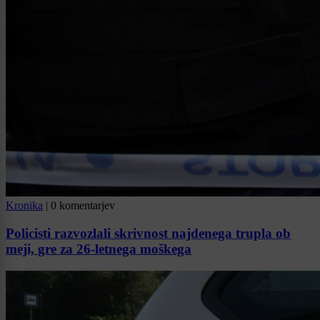
Kronika
|
0 komentarjev
Policisti razvozlali skrivnost najdenega trupla ob
meji, gre za 26-letnega moškega