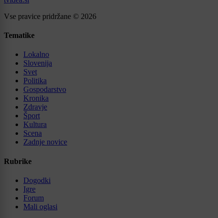
Vse pravice pridržane © 2026
Tematike
Lokalno
Slovenija
Svet
Politika
Gospodarstvo
Kronika
Zdravje
Šport
Kultura
Scena
Zadnje novice
Rubrike
Dogodki
Igre
Forum
Mali oglasi