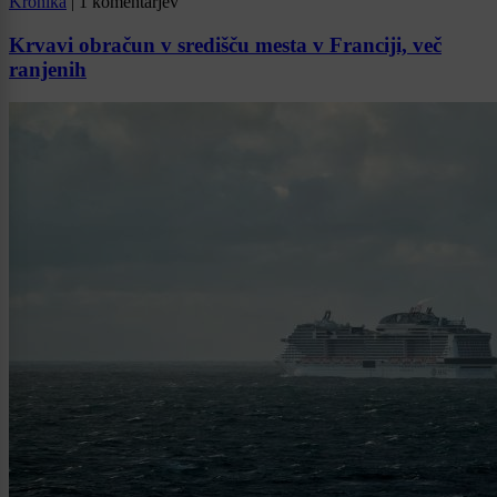
Kronika
|
1 komentarjev
Krvavi obračun v središču mesta v Franciji, več
ranjenih