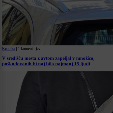
Kronika
|
1 komentarjev
V središču mesta z avtom zapeljal v množico,
poškodovanih bi naj bilo najmanj 15 ljudi