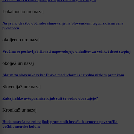
Lokalno
eno uro nazaj
Na javno dražbo občinsko stanovanje na Slovenskem trgu, izklicna cena
preseneča
okolje
eno uro nazaj
Vročina se poslavlja? Hrvati napovedujejo ohladitev za več kot deset stopinj
okolje
2 uri nazaj
Alarm za slovenske reke: Drava med rekami z izredno nizkim pretokom
Slovenija
3 ure nazaj
Zakaj lahko avtopralnice kljub suši še vedno obratujejo?
Kronika
5 ur nazaj
Huda nesreča na eni najbolj prometnih hrvaških avtocest povzročila
večkilometrske kolone