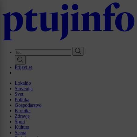
Skip
to
main
content
Prijavi se
Lokalno
Slovenija
Svet
Politika
Gospodarstvo
Kronika
Zdravje
Šport
Kultura
Scena