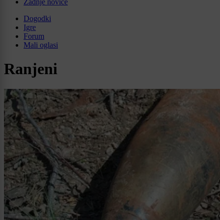
Zadnje novice
Dogodki
Igre
Forum
Mali oglasi
Ranjeni