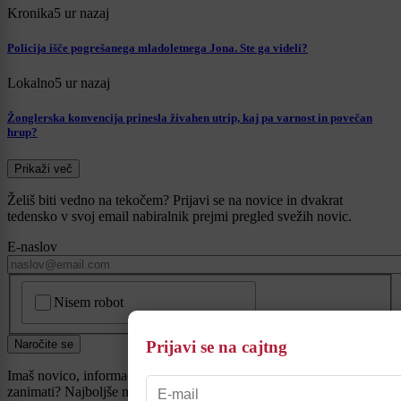
Kronika
5 ur nazaj
Policija išče pogrešanega mladoletnega Jona. Ste ga videli?
Lokalno
5 ur nazaj
Žonglerska konvencija prinesla živahen utrip, kaj pa varnost in povečan
hrup?
Prikaži več
Želiš biti vedno na tekočem? Prijavi se na novice in dvakrat
tedensko v svoj email nabiralnik prejmi pregled svežih novic.
E-naslov
CAPTCHA
Nisem robot
Prijavi se na cajtng
Naročite se
Imaš novico, informacijo, fotografijo ali video, ki bi nas utegnila
zanimati? Najboljše nagradimo.