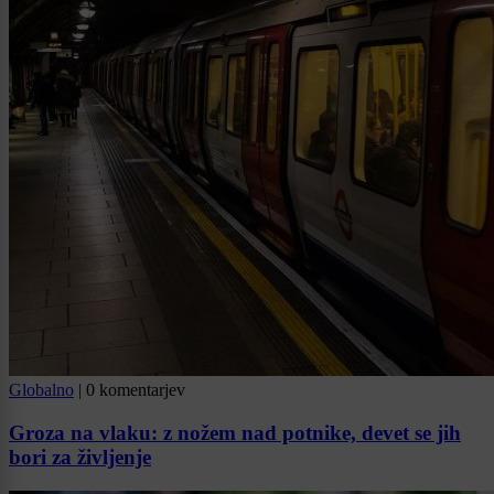
Globalno
|
0 komentarjev
Groza na vlaku: z nožem nad potnike, devet se jih
bori za življenje