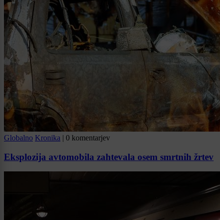
Globalno
Kronika
|
0 komentarjev
Eksplozija avtomobila zahtevala osem smrtnih žrtev