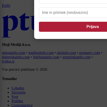
Pošlji
Moji Mediji d.o.o.
sobotainfo.com
•
mariborinfo.com
•
ptujinfo.com
•
pomurec.com
•
dolenjskainfo.com
•
ljubljanainfo.com
•
gorenjskainfo.com
•
tvidea.si
Vse pravice pridržane © 2026
Tematike
Lokalno
Slovenija
Svet
Politika
Gospodarstvo