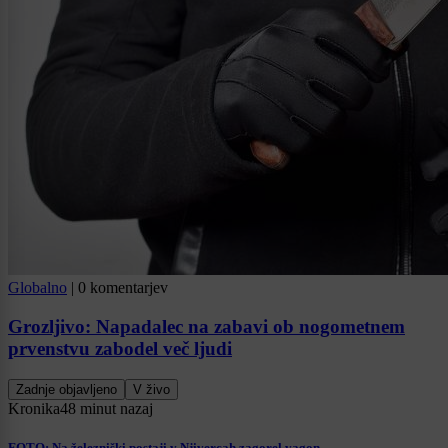
Globalno
|
0 komentarjev
Grozljivo: Napadalec na zabavi ob nogometnem
prvenstvu zabodel več ljudi
Zadnje objavljeno
V živo
Kronika
48 minut nazaj
FOTO: Na železniški postaji v Njivercah zagorel vagon