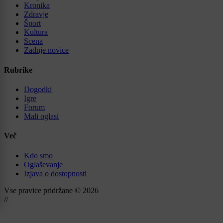
Kronika
Zdravje
Šport
Kultura
Scena
Zadnje novice
Rubrike
Dogodki
Igre
Forum
Mali oglasi
Več
Kdo smo
Oglaševanje
Izjava o dostopnosti
Vse pravice pridržane © 2026
//