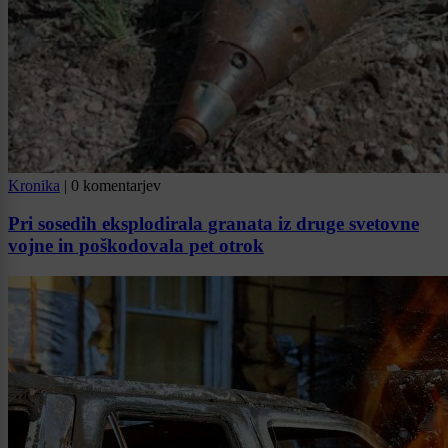
Kronika
|
0 komentarjev
Pri sosedih eksplodirala granata iz druge svetovne
vojne in poškodovala pet otrok