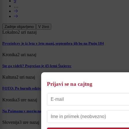
9
…
Zadnje objavljeno
V živo
Lokalno
2 uri nazaj
Prvošolcev je iz leta v leto manj, septembra jih bo na Ptuju 184
Kronika
2 uri nazaj
Ste ga videli? Pogrešan je 45-letni Štajerec
Kultura
2 uri nazaj
Prijavi se na cajtng
FOTO: Po burnih odzivih Queernight navdušil poln Glavni trg
Kronika
3 ure nazaj
Na Pašmanu v morju našli mrtvega 24-letnega Slovenca
Slovenija
3 ure nazaj