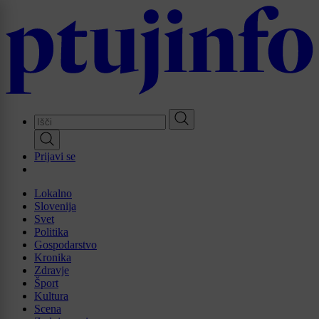
Skip
to
main
content
Prijavi se
Lokalno
Slovenija
Svet
Politika
Gospodarstvo
Kronika
Zdravje
Šport
Kultura
Scena