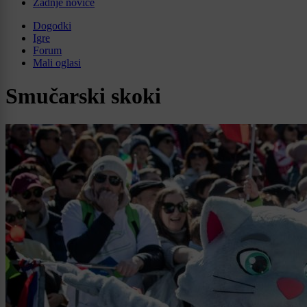
Zadnje novice
Dogodki
Igre
Forum
Mali oglasi
Smučarski skoki