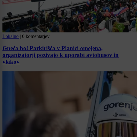
Lokalno
|
0 komentarjev
Gneča bo! Parkirišča v Planici omejena,
organizatorji pozivajo k uporabi avtobusov in
vlakov