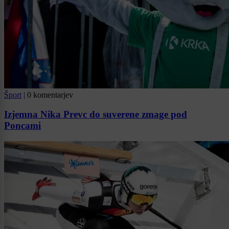
Šport
|
0 komentarjev
Izjemna Nika Prevc do suverene zmage pod
Poncami