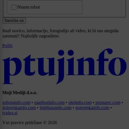
CAPTCHA
Nisem robot
Naročite se
Imaš novico, informacijo, fotografijo ali video, ki bi nas utegnila
zanimati? Najboljše nagradimo.
Pošlji
Moji Mediji d.o.o.
sobotainfo.com
•
mariborinfo.com
•
ptujinfo.com
•
pomurec.com
•
dolenjskainfo.com
•
ljubljanainfo.com
•
gorenjskainfo.com
•
tvidea.si
Vse pravice pridržane © 2026