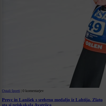
Ostali športi
|
0 komentarjev
Prevc in Lanišek s srebrno medaljo iz Lahtija. Zlato
sta si priskakala Avstrijca