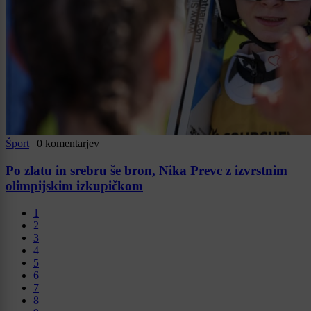
Šport
|
0 komentarjev
Po zlatu in srebru še bron, Nika Prevc z izvrstnim
olimpijskim izkupičkom
1
2
3
4
5
6
7
8