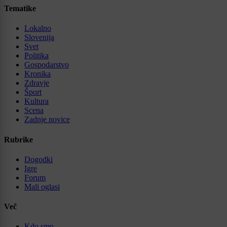
Tematike
Lokalno
Slovenija
Svet
Politika
Gospodarstvo
Kronika
Zdravje
Šport
Kultura
Scena
Zadnje novice
Rubrike
Dogodki
Igre
Forum
Mali oglasi
Več
Kdo smo