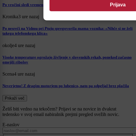
Po vročini sledi vremenski preobrat, ponekod grozijo tudi močnejše nevihte
Kronika
3 ure nazaj
Po nesreči na Vidmu pri Ptuju spregovorila mama voznika: »Nihče si ne želi
takega telefonskega klica«
okolje
4 ure nazaj
Visoke temperature ogrožajo življenje v slovenskih rekah, ponekod začasno
omejili ribolov
Scena
4 ure nazaj
Neverjetno! Z dragim motorjem po lubenico, nato pa odpeljal brez plačila
Prikaži več
Želiš biti vedno na tekočem? Prijavi se na novice in dvakrat
tedensko v svoj email nabiralnik prejmi pregled svežih novic.
E-naslov