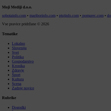
Moji Mediji d.o.o.
sobotainfo.com
•
mariborinfo.com
•
ptujinfo.com
•
pomurec.com
•
do
Vse pravice pridržane © 2026
Tematike
Lokalno
Slovenija
Svet
Politika
Gospodarstvo
Kronika
Zdravje
Šport
Kultura
Scena
Zadnje novice
Rubrike
Dogodki