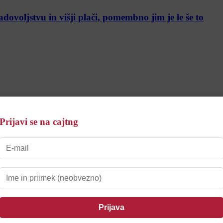
dovoljstvu in višji plači, pomembno jim je le še to
mi doživetji
Prijavi se na cajtng
o pesem