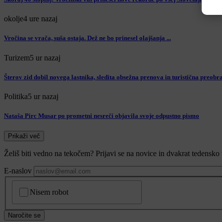
okolje
4 ure nazaj
Vročina se vrača, suša ostaja. Dež ne bo prinesel olajšanja ...
Turizem
5 ur nazaj
Šterov zid dobil novega lastnika, sledita obsežna prenova in turistična preobr
Politika
5 ur nazaj
Nataša Pirc Musar po prometni nesreči objavila svoje odpustno pismo
Prikaži več
Želiš biti vedno na tekočem? Prijavi se na novice in dvakrat tedensko 
E-naslov
CAPTCHA
Nisem robot
Naročite se