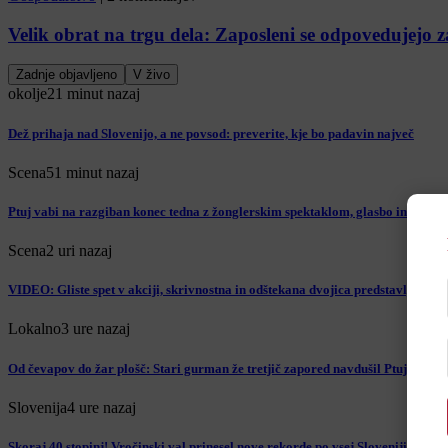
Velik obrat na trgu dela: Zaposleni se odpovedujejo za
Zadnje objavljeno
V živo
okolje
21 minut nazaj
Dež prihaja nad Slovenijo, a ne povsod: preverite, kje bo padavin največ
Scena
51 minut nazaj
Ptuj vabi na razgiban konec tedna z žonglerskim spektaklom, glasbo in poletni
Scena
2 uri nazaj
VIDEO: Gliste spet v akciji, skrivnostna in odštekana dvojica predstavlja nov
Lokalno
3 ure nazaj
Od čevapov do žar plošč: Stari gurman že tretjič zapored navdušil Ptujčane
Slovenija
4 ure nazaj
Skoraj 40 stopinj! Vročinski val prinesel nove rekorde po vsej Sloveniji