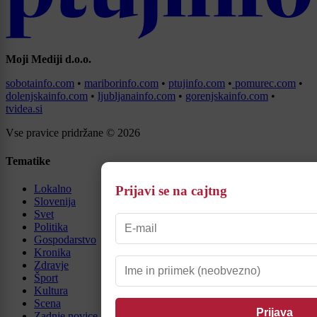
Moji Mediji d.o.o.
sobotainfo.com
•
mariborinfo.com
•
ptujinfo.com
•
pomurec.com
•
dolenjskainfo.com
•
ljubljanainfo.com
•
gorenjskainfo.com
•
tvidea.si
Vse pravice pridržane © 2026
Tematike
Lokalno
Prijavi se na cajtng
Slovenija
Svet
Politika
Gospodarstvo
Kronika
Zdravje
Šport
Kultura
Scena
Zadnje novice