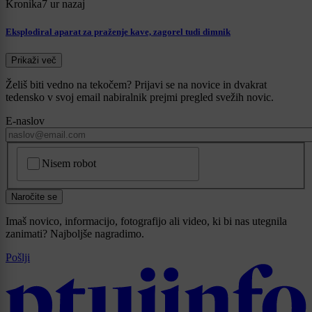
Kronika
7 ur nazaj
Eksplodiral aparat za praženje kave, zagorel tudi dimnik
Prikaži več
Želiš biti vedno na tekočem? Prijavi se na novice in dvakrat
tedensko v svoj email nabiralnik prejmi pregled svežih novic.
E-naslov
CAPTCHA
Nisem robot
Naročite se
Imaš novico, informacijo, fotografijo ali video, ki bi nas utegnila
zanimati? Najboljše nagradimo.
Pošlji