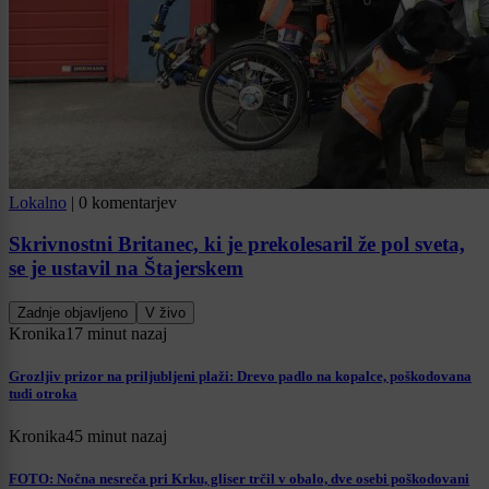
Lokalno
|
0 komentarjev
Skrivnostni Britanec, ki je prekolesaril že pol sveta,
se je ustavil na Štajerskem
Zadnje objavljeno
V živo
Kronika
17 minut nazaj
Grozljiv prizor na priljubljeni plaži: Drevo padlo na kopalce, poškodovana
tudi otroka
Kronika
45 minut nazaj
FOTO: Nočna nesreča pri Krku, gliser trčil v obalo, dve osebi poškodovani