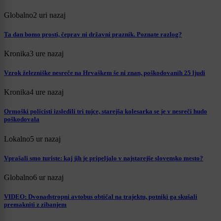
Globalno
2 uri nazaj
Ta dan bomo prosti, čeprav ni državni praznik. Poznate razlog?
Kronika
3 ure nazaj
Vzrok železniške nesreče na Hrvaškem še ni znan, poškodovanih 25 ljudi
Kronika
4 ure nazaj
Ormoški policisti izsledili tri tujce, starejša kolesarka se je v nesreči hudo
poškodovala
Lokalno
5 ur nazaj
Vprašali smo turiste: kaj jih je pripeljalo v najstarejše slovensko mesto?
Globalno
6 ur nazaj
VIDEO: Dvonadstropni avtobus obtičal na trajektu, potniki ga skušali
premakniti z zibanjem