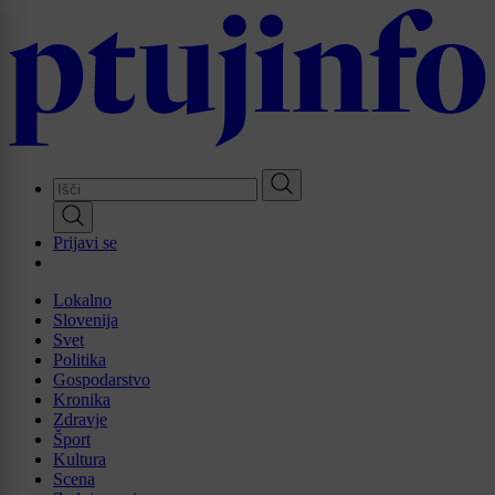
Skip
to
main
content
Prijavi se
Lokalno
Slovenija
Svet
Politika
Gospodarstvo
Kronika
Zdravje
Šport
Kultura
Scena