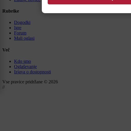
Rubrike
Dogodki
Igre
Forum
Mali oglasi
Več
Kdo smo
Oglaševanje
Izjava o dostopnosti
Vse pravice pridržane © 2026
//